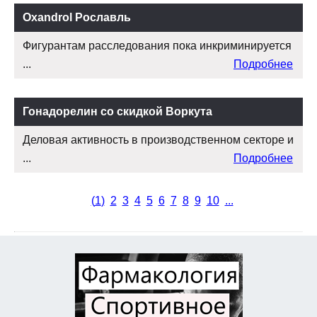
Oxandrol Рославль
Фигурантам расследования пока инкриминируется
...
Подробнее
Гонадорелин со скидкой Воркута
Деловая активность в производственном секторе и
...
Подробнее
(
1
)
2
3
4
5
6
7
8
9
10
...