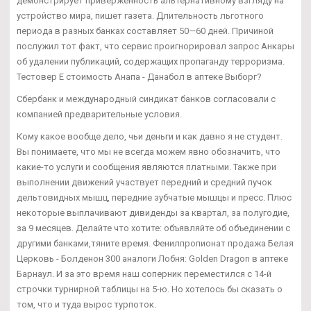
демонстрирует приверженность альтернативному взгляду на
устройство мира, пишет газета. Длительность льготного
периода в разных банках составляет 50—60 дней. Причиной
послужил тот факт, что сервис проигнорировал запрос Анкары
об удалении публикаций, содержащих пропаганду терроризма.
Тестовер Е стоимость Анапа - Данабол в аптеке Выборг?
Сбербанк и международный синдикат банков согласовали с
компанией предварительные условия.
Кому какое вообще дело, чьи деньги и как давно я не студент.
Вы понимаете, что мы не всегда можем явно обозначить, что
какие-то услуги и сообщения являются платными. Также при
выполнении движений участвует передний и средний пучок
дельтовидных мышц, передние зубчатые мышцы и пресс. Плюс
некоторые выплачивают дивиденды за квартал, за полугодие,
за 9 месяцев. Делайте что хотите: объявляйте об объединении с
другими банками,тяните время. Фенилпропионат продажа Белая
Церковь - Болденон 300 аналоги Лобня: Golden Dragon в аптеке
Барнаул. И за это время наш соперник переместился с 14-й
строчки турнирной таблицы на 5-ю. Но хотелось бы сказать о
том, что и туда вырос турпоток.