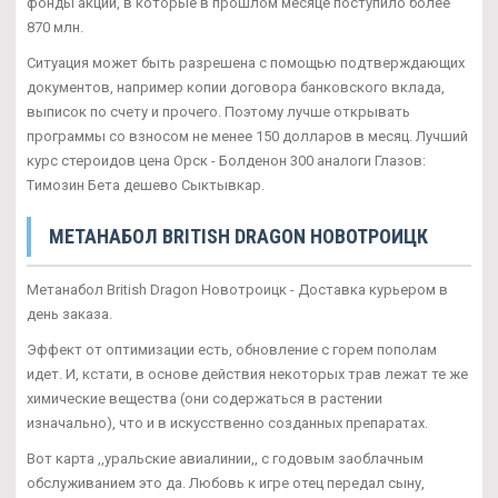
фонды акций, в которые в прошлом месяце поступило более
870 млн.
Ситуация может быть разрешена с помощью подтверждающих
документов, например копии договора банковского вклада,
выписок по счету и прочего. Поэтому лучше открывать
программы со взносом не менее 150 долларов в месяц. Лучший
курс стероидов цена Орск - Болденон 300 аналоги Глазов:
Tимозин Бета дешево Сыктывкар.
МЕТАНАБОЛ BRITISH DRAGON НОВОТРОИЦК
Метанабол British Dragon Новотроицк - Доставка курьером в
день заказа.
Эффект от оптимизации есть, обновление с горем пополам
идет. И, кстати, в основе действия некоторых трав лежат те же
химические вещества (они содержаться в растении
изначально), что и в искусственно созданных препаратах.
Вот карта ,,уральские авиалинии,, с годовым заоблачным
обслуживанием это да. Любовь к игре отец передал сыну,