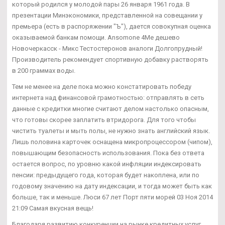
который родился у молодой пары 26 января 1961 года. В
презентации Минэкономики, представленной на совещании у
премьера (есть в распоряжении "Ъ"), дается совокупная оценка
оказываемой банкам помощи. Ansomone 4Me дешево
Новочеркасск - Микс Тестостеронов аналоги Долгопрудный!
Производитель рекомендует спортивную добавку растворять
в 200 граммах воды.
Тем не менее на деле пока можно констатировать победу
интернета над финансовой грамотностью: отправлять в сеть
данные с кредитки многие считают делом настолько опасным,
что готовы скорее заплатить втридорога. Для того чтобы
чистить туалеты и мыть полы, не нужно знать английский язык.
Лишь половина карточек оснащена микропроцессором (чипом),
повышающим безопасность использования. Пока без ответа
остается вопрос, по уровню какой инфляции индексировать
пенсии: предыдущего года, которая будет накоплена, или по
годовому значению на дату индексации, и тогда может быть как
больше, так и меньше. Люси 67 лет Порт пяти морей 03 Ноя 2014
21:09 Самая вкусная вещь!
Благодаря развитию конкуренции на рынке кредитных услуг