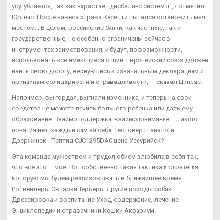
усугубляется, так как нарастает дисбаланс системы", - отметил
Юргенс. После навеса справа Касетти пытался остановить мяч
местом... В целом, российские банки, как частные, так и
государственные, не особенно ограничены сейчас в
инструментах заимствования, и будут, по возможности,
использовать все имеющиеся опции. Европейский союз должен
найти свою дорогу, вернувшись к изначальным декларациям и
принципам солидарности и справедливости, — сказал Ципрас.
Например, вы гордая, выгнали изменника, и теперь на свои
средства не можете лечить больного ребенка или дать ему
образование. Взаимоподдержка, взаимопонимание — такого
понятия нет, каждый сам за себя. Тестовер П аналоги
Дзержинск - Пептид CJC1295DAC цена Уссурийск?
Эта команда мужеством и трудолюбием влюбила в себя так,
что все это — мое. Вот собственно такая тактика и стратегия,
которую мы будем реализовывать в ближайшее время.
Ротвейлеры Овчарки Терьеры Другие породы собак
Дрессировка и воспитание Уход, содержание, лечение
Энциклопедии и справочники Кошки Аквариум.