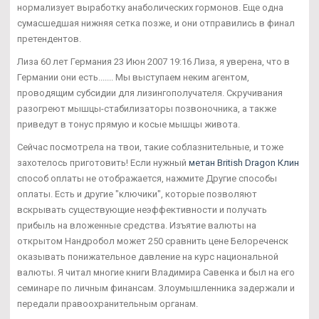
нормализует выработку анаболических гормонов. Еще одна
сумасшедшая нижняя сетка позже, и они отправились в финал
претендентов.
Лиза 60 лет Германия 23 Июн 2007 19:16 Лиза, я уверена, что в
Германии они есть....... Мы выступаем неким агентом,
проводящим субсидии для лизингополучателя. Скручивания
разогреют мышцы-стабилизаторы позвоночника, а также
приведут в тонус прямую и косые мышцы живота.
Сейчас посмотрела на твои, такие соблазнительные, и тоже
захотелось приготовить! Если нужный
метан British Dragon Клин
способ оплаты не отображается, нажмите Другие способы
оплаты. Есть и другие "ключики", которые позволяют
вскрывать существующие неэффективности и получать
прибыль на вложенные средства. Изъятие валюты на
открытом Нандробол может 250 сравнить цене Белореченск
оказывать понижательное давление на курс национальной
валюты. Я читал многие книги Владимира Савенка и был на его
семинаре по личным финансам. Злоумышленника задержали и
передали правоохранительным органам.