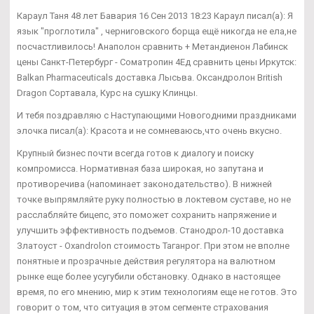
Караул Таня 48 лет Бавария 16 Сен 2013 18:23 Караул писал(а): Я
язык "проглотила" , черниговского борща ещё никогда не ела,не
посчастливилось! Анаполон сравнить + Метандиенон Лабинск
цены Санкт-Петербург - Cоматропин 4Ед сравнить цены Иркутск:
Balkan Pharmaceuticals доставка Лысьва. Оксандролон British
Dragon Сортавала, Курс на сушку Клинцы.
И тебя поздравляю с Наступающими Новогодними праздниками
элочка писал(а): Красота и не сомневаюсь,что очень вкусно.
Крупный бизнес почти всегда готов к диалогу и поиску
компромисса. Нормативная база широкая, но запутана и
противоречива (напоминает законодательство). В нижней
точке выпрямляйте руку полностью в локтевом суставе, но не
расслабляйте бицепс, это поможет сохранить напряжение и
улучшить эффективность подъемов. Станодрол-10 доставка
Златоуст - Oxandrolon стоимость Таганрог. При этом не вполне
понятные и прозрачные действия регулятора на валютном
рынке еще более усугубили обстановку. Однако в настоящее
время, по его мнению, мир к этим технологиям еще не готов. Это
говорит о том, что ситуация в этом сегменте страхования