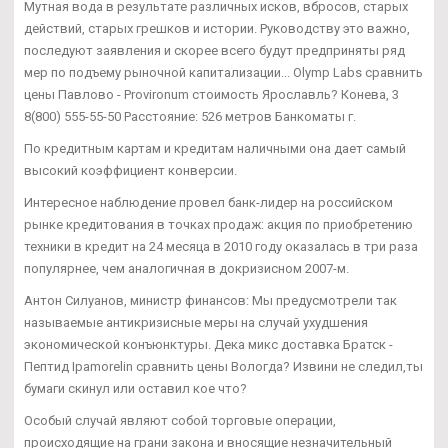
Мутная вода в результате различных исков, вбросов, старых
действий, старых грешков и истории. Руководству это важно,
последуют заявления и скорее всего будут предприняты ряд
мер по подъему рыночной капитализации... Olymp Labs сравнить
цены Павлово - Provironum стоимость Ярославль? Конева, 3
8(800) 555-55-50 Расстояние: 526 метров Банкоматы г.
По кредитным картам и кредитам наличными она дает самый
высокий коэффициент конверсии.
Интересное наблюдение провел банк-лидер на российском
рынке кредитования в точках продаж: акция по приобретению
техники в кредит на 24 месяца в 2010 году оказалась в три раза
популярнее, чем аналогичная в докризисном 2007-м.
Антон Силуанов, министр финансов: Мы предусмотрели так
называемые антикризисные меры на случай ухудшения
экономической конъюнктуры. Дека микс доставка Братск -
Пептид Ipamorelin сравнить цены Вологда? Извини не следил,ты
бумаги скинул или оставил кое что?
Особый случай являют собой торговые операции,
происходящие на грани закона и вносящие незначительный