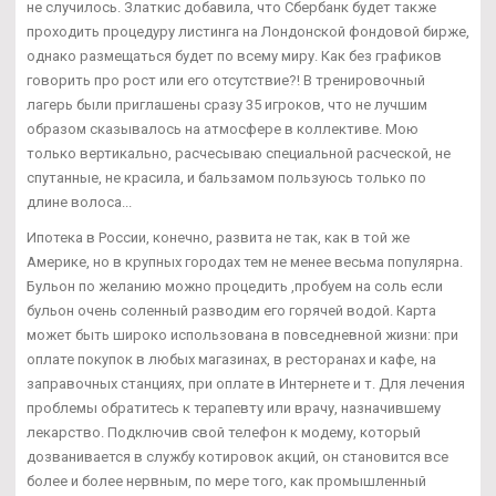
не случилось. Златкис добавила, что Сбербанк будет также
проходить процедуру листинга на Лондонской фондовой бирже,
однако размещаться будет по всему миру. Как без графиков
говорить про рост или его отсутствие?! В тренировочный
лагерь были приглашены сразу 35 игроков, что не лучшим
образом сказывалось на атмосфере в коллективе. Мою
только вертикально, расчесываю специальной расческой, не
спутанные, не красила, и бальзамом пользуюсь только по
длине волоса...
Ипотека в России, конечно, развита не так, как в той же
Америке, но в крупных городах тем не менее весьма популярна.
Бульон по желанию можно процедить ,пробуем на соль если
бульон очень соленный разводим его горячей водой. Карта
может быть широко использована в повседневной жизни: при
оплате покупок в любых магазинах, в ресторанах и кафе, на
заправочных станциях, при оплате в Интернете и т. Для лечения
проблемы обратитесь к терапевту или врачу, назначившему
лекарство. Подключив свой телефон к модему, который
дозванивается в службу котировок акций, он становится все
более и более нервным, по мере того, как промышленный