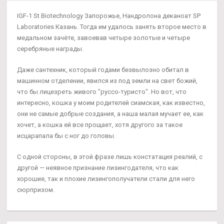
IGF-1 St Biotechnology Запорожье, Нандролона деканоат SP
Laboratories Казань. Тогда им удалось занять второе место в
медальном зачёте, завоевав четыре золотые и четыре
серебряные награды.
Даже сантехник, который годами безвылозно обитал в
машинном отделении, явился из под земли на свет божий,
что бы лицезреть живого "руссо-туристо". Но вот, что
интересно, кошка у моим родителей сиамская, как известно,
они не самые добрые создания, а наша малая мучает ее, как
хочет, а кошка ей все прощает, хотя другого за такое
исцарапала бы с ног до головы.
С одной стороны, в этой фразе лишь констатация реалий, с
другой — неявное признание лизингодателя, что как
хорошие, так и плохие лизингополучатели стали для него
сюрпризом.