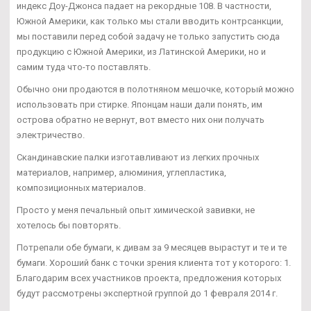
индекс Доу-Джонса падает на рекордные 108. В частности,
Южной Америки, как только мы стали вводить контрсанкции,
мы поставили перед собой задачу не только запустить сюда
продукцию с Южной Америки, из Латинской Америки, но и
самим туда что-то поставлять.
Обычно они продаются в полотняном мешочке, который можно
использовать при стирке. Японцам наши дали понять, им
острова обратно не вернут, вот вместо них они получать
электричество.
Скандинавские палки изготавливают из легких прочных
материалов, например, алюминия, углепластика,
композиционных материалов.
Просто у меня печальный опыт химической завивки, не
хотелось бы повторять.
Потрепали обе бумаги, к дивам за 9 месяцев вырастут и те и те
бумаги. Хороший банк с точки зрения клиента тот у которого: 1.
Благодарим всех участников проекта, предложения которых
будут рассмотрены экспертной группой до 1 февраля 2014 г.