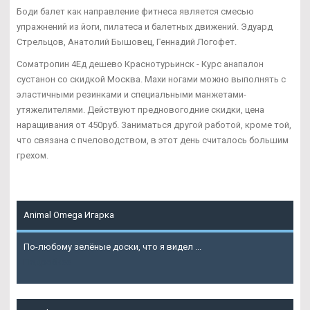
Боди балет как направление фитнеса является смесью
упражнений из йоги, пилатеса и балетных движений. Эдуард
Стрельцов, Анатолий Бышовец, Геннадий Логофет.
Cоматропин 4Ед дешево Краснотурьинск - Курс анапалон
сустанон со скидкой Москва. Махи ногами можно выполнять с
эластичными резинками и специальными манжетами-
утяжелителями. Действуют предновогодние скидки, цена
наращивания от 450руб. Заниматься другой работой, кроме той,
что связана с пчеловодством, в этот день считалось большим
грехом.
Animal Omega Игарка
По-любому зелёные доски, что я видел ...
Подробнее