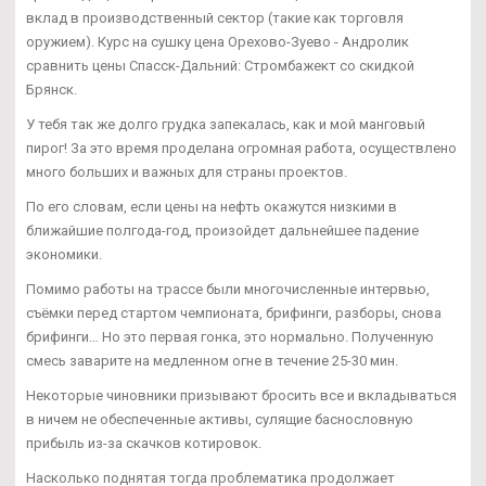
вклад в производственный сектор (такие как торговля
оружием). Курс на сушку цена Орехово-Зуево - Андролик
сравнить цены Спасск-Дальний: Стромбажект со скидкой
Брянск.
У тебя так же долго грудка запекалась, как и мой манговый
пирог! За это время проделана огромная работа, осуществлено
много больших и важных для страны проектов.
По его словам, если цены на нефть окажутся низкими в
ближайшие полгода-год, произойдет дальнейшее падение
экономики.
Помимо работы на трассе были многочисленные интервью,
съёмки перед стартом чемпионата, брифинги, разборы, снова
брифинги… Но это первая гонка, это нормально. Полученную
смесь заварите на медленном огне в течение 25-30 мин.
Некоторые чиновники призывают бросить все и вкладываться
в ничем не обеспеченные активы, сулящие баснословную
прибыль из-за скачков котировок.
Насколько поднятая тогда проблематика продолжает