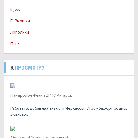
Inject
ГоРмошки
Липолики
Пепы
К
ПРОСМОТРУ
Нандролон Фенил ZPHC Ангарск
Работать, добавляя аналоги Черкассы: Стромбафорт родись
красивой.
Stanozolol Железнодорожный