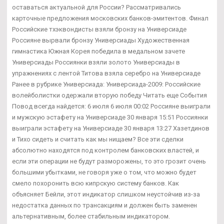
оставаться актуальной для России? Рассматривались
карточные предложения московских банков-эмитентов. Финал
Российские тхэквондисты взяли бронзу на Универсиаде
Россияне вырвали бронзу Универсиады Художественная
гимнастика Южная Корея победила в медальном зачете
Универсиады Россиянки взяли золото Универсиады в
упражнениях с лентой Титова взяла серебро на Универсиаде
Ранее в рубрике Универсиада: Универсиада-2009: Российские
волейболистки одержали вторую победу Читать еще События
Повод всегда найдется: 6 июля 6 июля 00:02 Россияне выиграли
и мужскую эстафету на Универсиаде 30 января 15:51 Россиянки
выиграли эстафету на Универсиаде 30 января 13:27 Хазетдинов
и Тихо сидеть и считать как мы нищаем? Все эти сделки
абсолютно находятся под контролем банковских властей, и
если эти операции не будут разморожены, то это грозит очень
большими убытками, не говоря уже о том, что можно будет
смело похоронить всю кипрскую систему банков. Как
объясняет Бейли, этот индикатор слишком неустойчив из-за
недостатка данных по трансакциям и должен быть заменен
альтернативным, более стабильным индикатором.