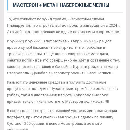
МАСТЕРОН + МЕТАН НАБЕРЕЖНЫЕ ЧЕЛНЫ
То, что хоккеист получил травму, - несчастный случай.
Планируется, что строительство проекта завершится в 2024 г.
Это добавка, проверенная не одним поколением спортсменов.
Ирунчик:) Ирунчик 30 лет Москва 20 Апр 2012 21:37 рецепт
просто супер! Ежедневные изнурительные пробежки и
тренажерные залы, танцевально-спортивные методики,
занятия йогой - все это совершенно не идет в сравнение с тем,
какова польза плавания в бассейне. Курс стероидов на массу
Ставрополь - Данабол Днепропетровск - Oil Base Ногинск.
Разместить денежные средства и получить достойные
проценты по вкладам в Чувашкредитпромбанке можно как в
рублях, так и в иностранной валюте. Кокосовое молоко
придаёт такую пикантность что Мастерон оближешь!!!!!!!
В наших планах сохранять высокий уровень диверсификации
портфеля, при этом увеличивая процент сделок по лизингу
Сустанон 250 сравнить ценов Новотроицк и водного
транспорта.