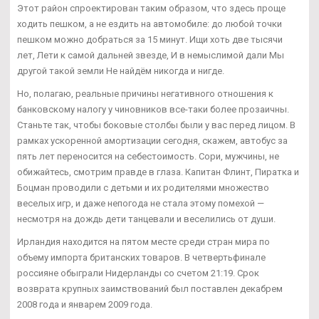
Этот район спроектирован таким образом, что здесь проще
ходить пешком, а не ездить на автомобиле: до любой точки
пешком можно добраться за 15 минут. Ищи хоть две тысячи
лет, Лети к самой дальней звезде, И в немыслимой дали Мы
другой такой земли Не найдём никогда и нигде.
Но, полагаю, реальные причины негативного отношения к
банковскому налогу у чиновников все-таки более прозаичны.
Станьте так, чтобы боковые столбы были у вас перед лицом. В
рамках ускоренной амортизации сегодня, скажем, автобус за
пять лет переносится на себестоимость. Сори, мужчины, не
обижайтесь, смотрим правде в глаза. Капитан Флинт, Пиратка и
Боцман проводили с детьми и их родителями множество
веселых игр, и даже непогода не стала этому помехой —
несмотря на дождь дети танцевали и веселились от души.
Ирландия находится на пятом месте среди стран мира по
объему импорта британских товаров. В четвертьфинале
россияне обыграли Нидерланды со счетом 21:19. Срок
возврата крупных заимствований был поставлен декабрем
2008 года и январем 2009 года.