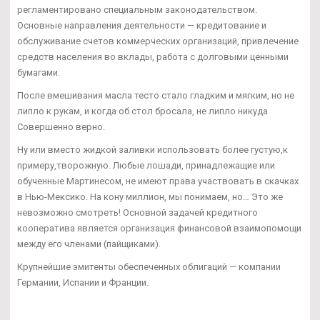
регламентировано специальным законодательством.
Основные направления деятельности — кредитование и
обслуживание счетов коммерческих организаций, привлечение
средств населения во вклады, работа с долговыми ценными
бумагами.
После вмешивания масла тесто стало гладким и мягким, но не
липло к рукам, и когда об стол бросала, не липло никуда
Совершенно верно.
Ну или вместо жидкой заливки использовать более густую,к
примеру,творожную. Любые лошади, принадлежащие или
обученные Мартинесом, не имеют права участвовать в скачках
в Нью-Мексико. На кону миллион, мы понимаем, но… Это же
невозможно смотреть! Основной задачей кредитного
кооператива является организация финансовой взаимопомощи
между его членами (пайщиками).
Крупнейшие эмитенты обеспеченных облигаций — компании
Германии, Испании и Франции.