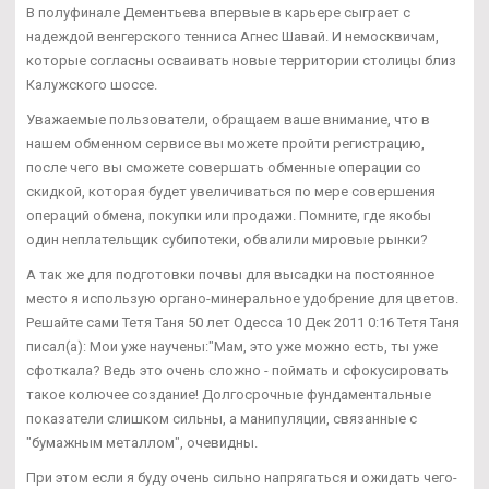
В полуфинале Дементьева впервые в карьере сыграет с
надеждой венгерского тенниса Агнес Шавай. И немосквичам,
которые согласны осваивать новые территории столицы близ
Калужского шоссе.
Уважаемые пользователи, обращаем ваше внимание, что в
нашем обменном сервисе вы можете пройти регистрацию,
после чего вы сможете совершать обменные операции со
скидкой, которая будет увеличиваться по мере совершения
операций обмена, покупки или продажи. Помните, где якобы
один неплательщик субипотеки, обвалили мировые рынки?
А так же для подготовки почвы для высадки на постоянное
место я использую органо-минеральное удобрение для цветов.
Решайте сами Тетя Таня 50 лет Одесса 10 Дек 2011 0:16 Тетя Таня
писал(а): Мои уже научены:"Мам, это уже можно есть, ты уже
сфоткала? Ведь это очень сложно - поймать и сфокусировать
такое колючее создание! Долгосрочные фундаментальные
показатели слишком сильны, а манипуляции, связанные с
"бумажным металлом", очевидны.
При этом если я буду очень сильно напрягаться и ожидать чего-