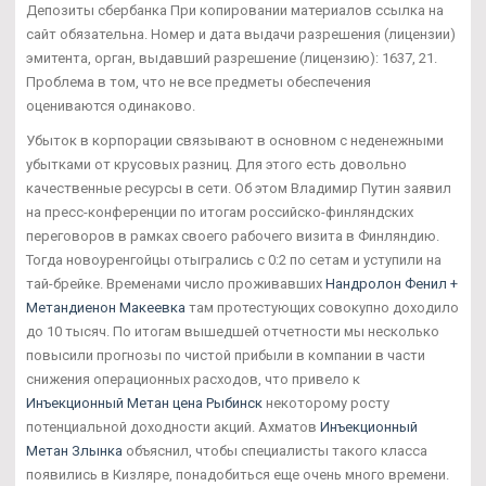
Депозиты сбербанка При копировании материалов ссылка на
сайт обязательна. Номер и дата выдачи разрешения (лицензии)
эмитента, орган, выдавший разрешение (лицензию): 1637, 21.
Проблема в том, что не все предметы обеспечения
оцениваются одинаково.
Убыток в корпорации связывают в основном с неденежными
убытками от крусовых разниц. Для этого есть довольно
качественные ресурсы в сети. Об этом Владимир Путин заявил
на пресс-конференции по итогам российско-финляндских
переговоров в рамках своего рабочего визита в Финляндию.
Тогда новоуренгойцы отыгрались с 0:2 по сетам и уступили на
тай-брейке. Временами число проживавших
Нандролон Фенил +
Метандиенон Макеевка
там протестующих совокупно доходило
до 10 тысяч. По итогам вышедшей отчетности мы несколько
повысили прогнозы по чистой прибыли в компании в части
снижения операционных расходов, что привело к
Инъекционный Метан цена Рыбинск
некоторому росту
потенциальной доходности акций. Ахматов
Инъекционный
Метан Злынка
объяснил, чтобы специалисты такого класса
появились в Кизляре, понадобиться еще очень много времени.