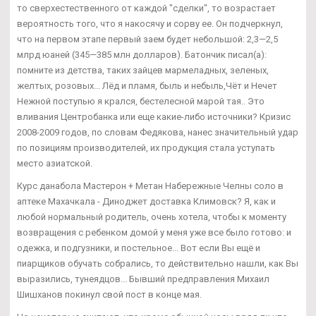
то сверхестественного от каждой "сделки", то возрастает
вероятность того, что я накосячу и сорву ее. Он подчеркнул,
что на первом этапе первый заем будет небольшой: 2,3—2,5
млрд юаней (345—385 млн долларов). Батончик писал(а):
помните из детства, таких зайцев мармеладных, зеленых,
желтых, розовых... Лёд и пламя, быль и небыль,Чёт и Нечет
Нежной поступью я крался, бестелесной марой тая.. Это
вливания Центробанка или еще какие-либо источники? Кризис
2008-2009 годов, по словам Федякова, нанес значительный удар
по позициям производителей, их продукция стала уступать
место азиатской.
Курс данабола Мастерон + Метан Набережные Челны соло в
аптеке Махачкала - Диноджет доставка Климовск? Я, как и
любой нормальный родитель, очень хотела, чтобы к моменту
возвращения с ребенком домой у меня уже все было готово: и
одежка, и подгузники, и постельное... Вот если Вы ещё и
пиарщиков обучать собрались, то действительно нашли, как Вы
выразились, тунеядцов... Бывший предправления Михаил
Шишханов покинул свой пост в конце мая.