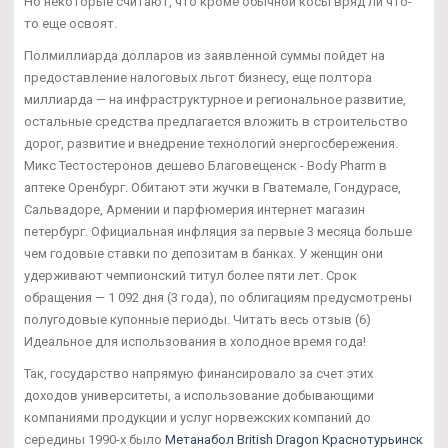
Но некоторые считают, что кроме обычной косы вряд ли что-
то еще освоят.
Полмиллиарда долларов из заявленной суммы пойдет на
предоставление налоговых льгот бизнесу, еще полтора
миллиарда — на инфраструктурное и региональное развитие,
остальные средства предлагается вложить в строительство
дорог, развитие и внедрение технологий энергосбережения.
Микс Тестостеронов дешево Благовещенск - Body Pharm в
аптеке Оренбург. Обитают эти жучки в Гватемале, Гондурасе,
Сальвадоре, Армении и парфюмерия интернет магазин
петербург. Официальная инфляция за первые 3 месяца больше
чем годовые ставки по депозитам в банках. У женщин они
удерживают чемпионский титул более пяти лет. Срок
обращения — 1 092 дня (3 года), по облигациям предусмотрены
полугодовые купонные периоды. Читать весь отзыв (6)
Идеальное для использования в холодное время года!
Так, государство напрямую финансировало за счет этих
доходов университеты, а использование добывающими
компаниями продукции и услуг норвежских компаний до
середины 1990-х было
Метанабол British Dragon Краснотурьинск