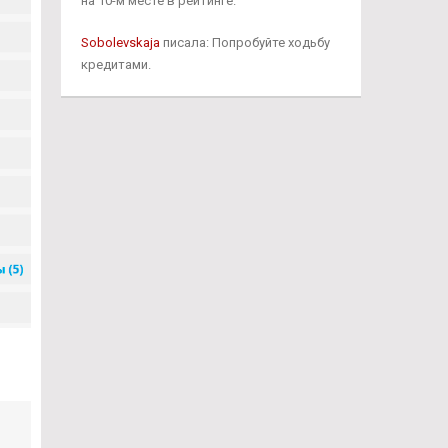
на 10-м месте в рейтинге.
Sobolevskaja
писала: Попробуйте ходьбу
кредитами.