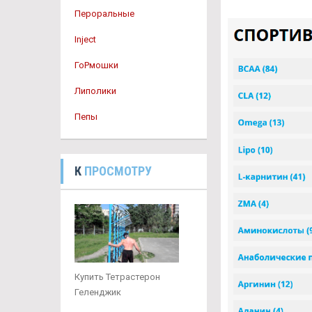
Пероральные
Inject
ГоРмошки
Липолики
Пепы
К
ПРОСМОТРУ
Купить Тетрастерон
Геленджик