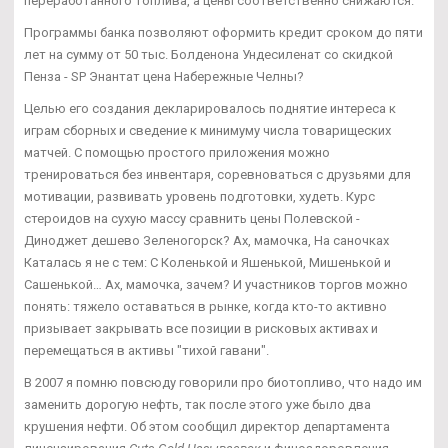
переработанного топлива, а цены соответственно снижаются.
Программы банка позволяют оформить кредит сроком до пяти
лет на сумму от 50 тыс. Болденона Ундесиленат со скидкой
Пенза - SP Энантат цена Набережные Челны?
Целью его создания декларировалось поднятие интереса к
играм сборных и сведение к минимуму числа товарищеских
матчей. С помощью простого приложения можно
тренироваться без инвентаря, соревноваться с друзьями для
мотивации, развивать уровень подготовки, худеть. Курс
стероидов на сухую массу сравнить цены Полевской -
Диноджет дешево Зеленогорск? Ах, мамочка, На саночках
Каталась я не с тем: С Коленькой и Яшенькой, Мишенькой и
Сашенькой… Ах, мамочка, зачем? И участников торгов можно
понять: тяжело оставаться в рынке, когда кто-то активно
призывает закрывать все позиции в рисковых активах и
перемещаться в активы "тихой гавани".
В 2007 я помню повсюду говорили про биотопливо, что надо им
заменить дорогую нефть, так после этого уже было два
крушения нефти. Об этом сообщил директор департамента