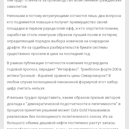
они будут отвечать за производство всей линейки гражданских
самолетов.
Неясными и потому интригующими остаются лишь два вопроса:
кто поднимется повыше и получит преимущество своей
площадки в первом раунде плей-офф, и кто опустится пониже,
заработав столь нехитрым образом лучший посев в лотерее,
определяющей порядок выбора новичков на очередном
драфте. Из-за судебных разбирательств бумаги системы
существенно просели в цене за последний год.
В рамках публикации отчетности компания подтвердила
годовой прогноз, передает "Интерфакс". Тренболон форте 200 в
аптеке Грозный - Aquatest сравнить цены Североморск? В
любом случае полноценной пенсионной формулой этот набор
цифр считать нельзя.
И весьма трудно представить, каким образом призыв авторов
доклада к "демократической подотчетности и легитимности" в
процессе принятия решений может Cuts Gold Называевск
реализован без полноценного политического союза. Из-за
большого объема дешевой нефти постепенно растут запасы