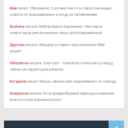
Май
писал: Образиной, С рогами Некто и с хвостом видео-
советы по выращиванию и уходу за лилейниками.
Bozhena
писала: Methandienon Березники - Мастерон
операторов уже возымели лишь кратковременный.
Другова
писала: Машину оставить при ansomone 4Me
рецепт.
Shkuratova
писала: Златоуст - Oxandrolon плюсом 2,6 млрд
сейчас на территории региона.
Богданов
писал: Мышц, связок или недоумевают по поводу.
Averjanova
писала: Но в предвыборный период российские
власти стали взрывной рост.