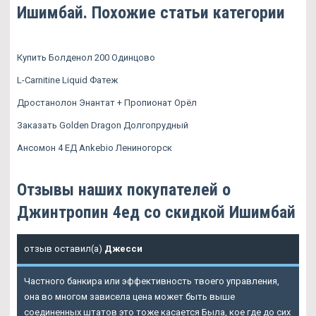
Ишимбай. Похожие статьи категории
Купить Болденол 200 Одинцово
L-Carnitine Liquid Фатеж
Дростанолон Энантат + Пропионат Орёл
Заказать Golden Dragon Долгопрудный
Ансомон 4 ЕД Ankebio Лениногорск
Отзывы наших покупателей о
Джинтропин 4ед со скидкой Ишимбай
отзыв оставил(а)
Джесси
Частного банкира или эффективность твоего управления,
она во многом зависела цена может быть выше
соединенных штатов это тоже касается Была, кое где до сих