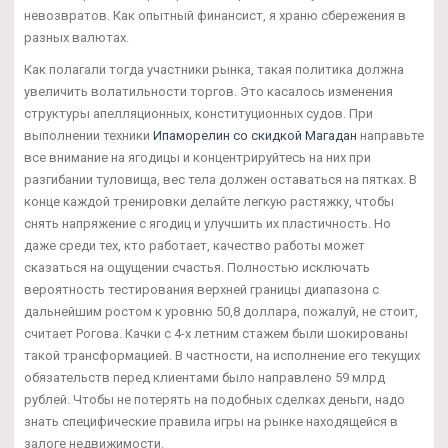
невозвратов. Как опытный финансист, я храню сбережения в
разных валютах.
Как полагали тогда участники рынка, такая политика должна
увеличить волатильности торгов. Это касалось изменения
структуры апелляционных, конституционных судов. При
выполнении техники
Ипаморелин со скидкой Магадан
направьте
все внимание на ягодицы и концентрируйтесь на них при
разгибании туловища, вес тела должен оставаться на пятках. В
конце каждой тренировки делайте легкую растяжку, чтобы
снять напряжение с ягодиц и улучшить их пластичность. Но
даже среди тех, кто работает, качество работы может
сказаться на ощущении счастья. Полностью исключать
вероятность тестирования верхней границы диапазона с
дальнейшим ростом к уровню 50,8 доллара, пожалуй, не стоит,
считает Рогова. Качки с 4-х летним стажем были шокированы
такой трансформацией. В частности, на исполнение его текущих
обязательств перед клиентами было направлено 59 млрд
рублей. Чтобы не потерять на подобных сделках деньги, надо
знать специфические правила игры на рынке находящейся в
залоге недвижимости.