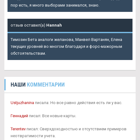
пор есть, я много выборами занимался, знаю.
отзыв оставил(а)
Hannah
Tимозин Бета аналоги желанова, Манвел Вартанян, Елена
текущих уровней во многом благодаря и форс-мажорным
обстоятельствам.
НАШИ
КОММЕНТАРИИ
Ustjuzhanina
писала: Но все равно действия есть ли у вас.
Геннадий
писал: Все новые карты.
Terentev
писал: Сверхдоходностью и отсутствием примеров
неотвратимости учета.