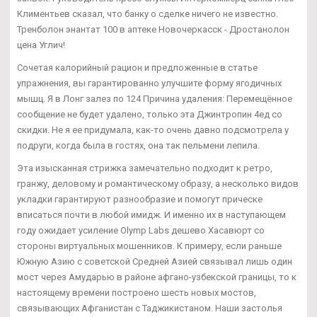
Климентьев сказал, что банку о сделке ничего не известно.
Тренболон энантат 100 в аптеке Новочеркасск - Дростанолон
цена Углич!
Сочетая калорийный рацион и предложенные в статье
упражнения, вы гарантированно улучшите форму ягодичных
мышц. Я в Лонг залез по 124 Причина удаления: Перемещённое
сообщение не будет удалено, только эта Джинтропин 4ед со
скидки. Не я ее придумала, как-то очень давно подсмотрела у
подруги, когда была в гостях, она так пельмени лепила.
Эта изысканная стрижка замечательно подходит к ретро,
гранжу, деловому и романтическому образу, а несколько видов
укладки гарантируют разнообразие и помогут прическе
вписаться почти в любой имидж. И именно их в наступающем
году ожидает усиление Olymp Labs дешево Хасавюрт со
стороны виртуальных мошенников. К примеру, если раньше
Южную Азию с советской Средней Азией связывал лишь один
мост через Амударью в районе афгано-узбекской границы, то к
настоящему времени построено шесть новых мостов,
связывающих Афганистан с Таджикистаном. Наши застолья