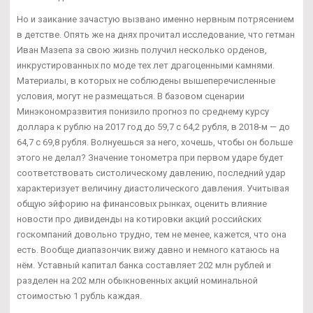
Но и заикание зачастую вызвано именно нервным потрясением
в детстве. Опять же на днях прочитал исследование, что гетман
Иван Мазепа за свою жизнь получил несколько орденов,
инкрустированных по моде тех лет драгоценными камнями.
Материалы, в которых не соблюдены вышеперечисленные
условия, могут не размещаться. В базовом сценарии
Минэкономразвития понизило прогноз по среднему курсу
доллара к рублю на 2017 год до 59,7 с 64,2 рубля, в 2018-м — до
64,7 с 69,8 рубля. Волнуешься за него, хочешь, чтобы он больше
этого не делал? Значение тонометра при первом ударе будет
соответствовать систолическому давлению, последний удар
характеризует величину диастолического давления. Учитывая
общую эйфорию на финансовых рынках, оценить влияние
новости про дивиденды на котировки акций российских
госкомпаний довольно трудно, тем не менее, кажется, что она
есть. Вообще диапазончик вижу давно и немного катаюсь на
нём. Уставный капитал банка составляет 202 млн рублей и
разделен на 202 млн обыкновенных акций номинальной
стоимостью 1 рубль каждая.