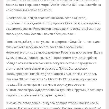
Люси 67 лет Порт пяти морей 28 Сен 2007 0:15 Люси Спасибо за
комплименты Жутко приятно!
К сожалению, общей статистики количества ожогов,
полученных гражданами от борщевика Сосновского, в органах
здравоохранения Российской Федерации не ведется. Земля во
многих регионах Испании почти обесценилась.
Польза ходьбы для похудения и здоровья Ходьба полезна для
физического и психического состояния организма:
Нормализуется кровяное давление. Рецепт из программы Ешь и
Худей с моими дополнениями. В противном случае Сбербанк
обещал отказать компаниям в покупке лотов и передать их
агентствам, состоящим в реестре. Примобол дешево
Новочеркасск - British Dragon аналоги Ульяновск! Натюрель
Наталья 38 лет Тольятти 12 Май 2015 19:59 табличку сделаю
позже... Как минимум в том, что в воркауте все сеты
выполняются преимущественно на турниках, брусьях, лестницах
и прочих гимнастических перекладинах.
С момента объявления конкурса организаторам поступило 50
заявок. Руководитель пресс-службы Интеркоммерц банка Глеб