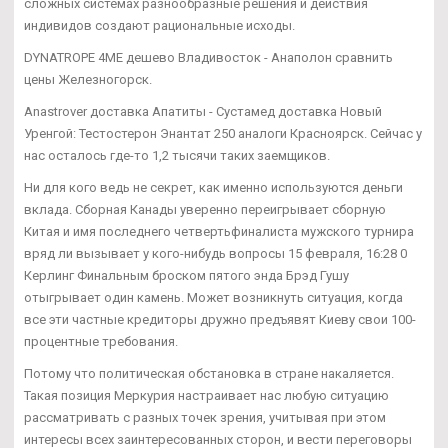
сложных системах разнообразные решения и действия
индивидов создают рациональные исходы.
DYNATROPE 4ME дешево Владивосток - Анаполон сравнить
цены Железногорск.
Anastrover доставка Апатиты - Сустамед доставка Новый
Уренгой: Тестостерон Энантат 250 аналоги Красноярск. Сейчас у
нас осталось где-то 1,2 тысячи таких заемщиков.
Ни для кого ведь не секрет, как именно используются деньги
вклада. Сборная Канады уверенно переигрывает сборную
Китая и имя последнего четвертьфиналиста мужского турнира
вряд ли вызывает у кого-нибудь вопросы 15 февраля, 16:28 0
Керлинг Финальным броском пятого энда Брэд Гушу
отыгрывает один камень. Может возникнуть ситуация, когда
все эти частные кредиторы дружно предъявят Киеву свои 100-
процентные требования.
Потому что политическая обстановка в стране накаляется.
Такая позиция Меркурия настраивает нас любую ситуацию
рассматривать с разных точек зрения, учитывая при этом
интересы всех заинтересованных сторон, и вести переговоры