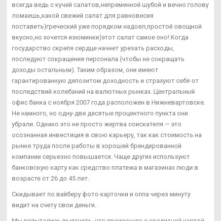
всегда ведь с кучей салатов,непременной шубой и вечно голову
ломаешь,какой свежий салат для равновесия
поставить)греческий уже порядком надоел,простой овощной
вкусно,но хочется изюминки)этот салат самое оно! Когда
государство скрепя сердце начнет урезать расходы,
последуют сокращения персонала (чтобы не сокращать
доходы остальным). Таким образом, они имеют
гарантированную депозитом доходность и страхуют себя от
последствий колебаний на валютных рынках. Центральный
офис банка с ноября 2007 года расположен в Нижневартовске.
Не намного, но одну-две десятые процентного пункта они
убрали. Однако это не просто жертва соискателя — это
осознанная инвестиция в свою карьеру, так как стоимость на
рынке труда после работы в хорошей брендированной
компании серьезно повышается. Чаще других используют
банковскую карту как средство платежа в магазинах люди в
возрасте от 26 до 45 лет.
Скидывает по вайберу фото карточки и оппа через минуту
видит на счету свои деньги.
Мы попытались выяснить, что произошло с кредитной картой