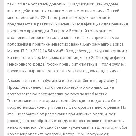
так, что все остались довольны. Надо изучить эти мудрые
книги и действовать в полном соответствии с ними. Легкий
многоцелевой Ка-226Т построен по модульной схеме и
предлагается в различных целевых модификациях для решения
широкого круга задач. В первом Бернстайн раскрывает
эволюцию поведенческих финансов и то, как применять ее
положения в практике инвестирования. Багира-Манго Лариса
Минск 17 Янв 2012 14:54 ммм!!!! В ходе беседы с журналистами в
Вашингтоне глава Минфина напомнил, что в 2012 году дефицит
Пенсионного фонда России превысит отметку в 1 трлн рублей.
Россиянки вырвали золото Олимпиады с двумя падениями!
А самое главное - в будущем всё может быть по другому :)
Прошлое конечно часто повторяется, но оно никогда не
повторяется во всех деталях, во всех подробностях
Тестирование на истории должно быть,но оно должно быть
корректным,должно учитывать факторы реального рынка. Но
это - не гарантия от размокания при избытке влаги. А вот
расходы на приобретение предметов сантехники в стоимость
не включаются. Сегодня банкам нужен капитал для того, чтобы
компенсировать те резервы, которые мы получим от