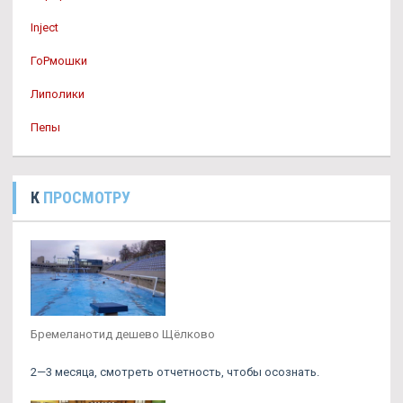
Inject
ГоРмошки
Липолики
Пепы
К
ПРОСМОТРУ
Бремеланотид дешево Щёлково
2—3 месяца, смотреть отчетность, чтобы осознать.