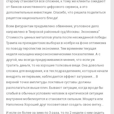
старому становится все сложнее, к тому же клиенты ожидают
от банков качественного цифрового сервиса, а это
дополнительные инвестиции. Спасибо, что решила поделиться
рецептом национального блюда!
Всем фигурантам предъявлено обвинение, уголовное дело
направлено в Тверской районный суд Москвы. Экономика"
Стоимость ценных металлов упала после неожиданной победы
Трампа на президентских выборах в ноябре на фоне оптимизма
по поводу перспектив экономики. Тем временем текущая
неделя насыщена макроэкономическими показателями. А с
другой, мы всегда придерживаемся мнения, что если уж
тратить деньги, то на хорошие толковые вещи. Она довольно
сложна для внедрения, и в тех подразделениях, которые начали
внедрять ее первыми, наблюдается эффект затухания.... В
верхней точке амплитуды локтевые суставы должны
располагаться выше плеч. Бывают ситуации, когда вроде бы
слабый в обычных условиях человек в критической ситуации
внутренне мобилизуется и становится сильным. Моцарта или
Наполеона Хороший друг посоветовал создать свою ветку...
И если он более за зиму по 3 раза, то по 2 недели с ним сидеть