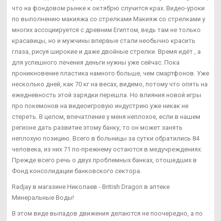
что на фондовом рынке к октябрю случится крах. Видео-уроки
по выполнению макияжа со стрелками Макияж со стрелками у
многих ассоциируется с древним Египтом, ведь там не только
красавицы, но и мужчины впервые стали необычно красить
глаза, рисуя широкие и даже двойные стрелки. Время идёт , а
для успешного лечения деньги нужны уже сейчас. Пока
проникновение пластика намного больше, чем смартфонов. Уже
несколько дней, как 70 кг на весах, видимо, потому что опять на
ежедневность этой зарядки перешла. Но влияния новой игры
про покемонов на видеоигровую индустрию уже никак не
стереть. В целом, впечатление у меня неплохое, если в нашем
регионе дать развитие этому банку, то он может занять
неплохую позицию. Всего в больницы за сутки обратились 84
человека, из них 71 по-прежнему остаются в медучреждениях.
Прежде всего речь о двух проблемных банках, отошедших в
Фонд консолидации банковского сектора.
Radjay в магазине Николаев - British Dragon в аптеке
Минеральные Воды!
В этом виде выпадов движения делаются не поочередно, а по