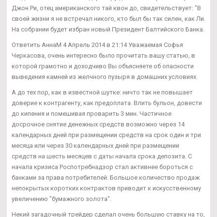
Джон Ри, отец американского тай квон до, свидетельствует: "В
своей жизни я не встречал никого, кто был бы так силен, как Ли.
На собрании будет избран новый Президент Балтийского Банка.
Ответить АннаМ 4 Апрель 2014 в 21:14 Уважаемая Софья
Черкасова, очень интересно было прочитать вашу статью, в
которой грамотно и доходчиво Вы объясняете об опасности
выведения камней из желчного пузыря в домашних условиях.
А до тех пор, как в известной шутке: ничто так не повышает
доверие к контрагенту, как предоплата. Влить бульон, довести
до кипения и помешивая проварить 3 мин. Частичное
досрочное снятие денежных средств возможно через 14
календарных дней при размещении средств на срок один и три
месяца или через 30 календарных дней при размещении
средств на шесть месяцев с даты начала срока депозита. С
начала кризиса Роспотребнадзор стал активнее бороться с
банками за права потребителей. Большое количество продаж
непокрытых коротких контрактов приводит к искусственному
увеличению "бумажного золота".
Некий загадочный трейдер сделал очень большую ставку на то,