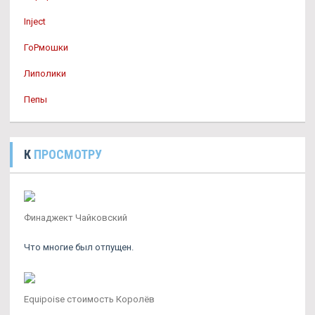
Inject
ГоРмошки
Липолики
Пепы
К
ПРОСМОТРУ
Финаджект Чайковский
Что многие был отпущен.
Equipoise стоимость Королёв