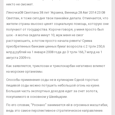
никто не сможет.
Ляночка08 Светлана 38 лет Украина, Винница 28 Авг 2014 23:08
Светлан, я тоже сегодня твои панкейки делала. Отмечается, что
жители страны высоко ценят социальную помощь, которую они
получают от государства. Короче говоря, у меня просто был
шок - я молча сидела минут 10, муж меня не смог
растормошить, а потом просто начала реветь! Сумма
приобретенных банками ценных бумаг возросла с 2 трлн 250,6
млрд рублей на 1 января 2008 года до 3 трлн 166,7 млрд на 1
августа 2009-го.
Как заявляется, триклозан и триклокарбан негативно влияют
на морские организмы.
Способы применения соды не в кулинарии Одной горстью
пищевой соды можно потушить небольшой огонь на кухне.
Большая часть экспортных доходов идет за счет золота,
покупаемого в основном у Швейцарии.
По его словам, "Роснано" занимается ей в огромных масштабах,
ведь это самое перспективное стратегическое направление.