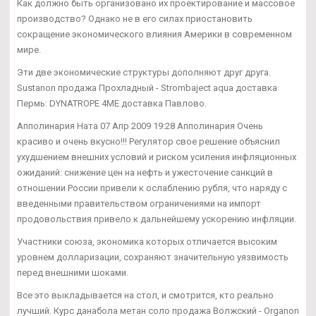
Как должно быть организовано их проектирование и массовое
производство? Однако не в его силах приостановить
сокращение экономического влияния Америки в современном
мире.
Эти две экономические структуры дополняют друг друга.
Sustanon продажа Прохладный - Strombaject aqua доставка
Пермь: DYNATROPE 4ME доставка Павлово.
Апполинария Ната 07 Апр 2009 19:28 Апполинария Очень
красиво и очень вкусно!!! Регулятор свое решение объяснил
ухудшением внешних условий и риском усиления инфляционных
ожиданий: снижение цен на нефть и ужесточение санкций в
отношении России привели к ослаблению рубля, что наряду с
введенными правительством ограничениями на импорт
продовольствия привело к дальнейшему ускорению инфляции.
Участники союза, экономика которых отличается высоким
уровнем долларизации, сохраняют значительную уязвимость
перед внешними шоками.
Все это выкладывается на стол, и смотрится, кто реально
лучший. Курс данабола метан соло продажа Волжский - Organon