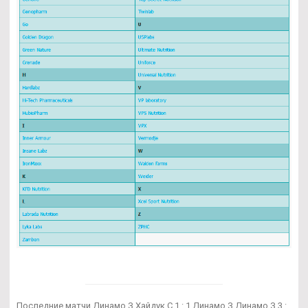
Последние матчи Динамо З Хайдук С 1 : 1 Динамо З Динамо З 3 :