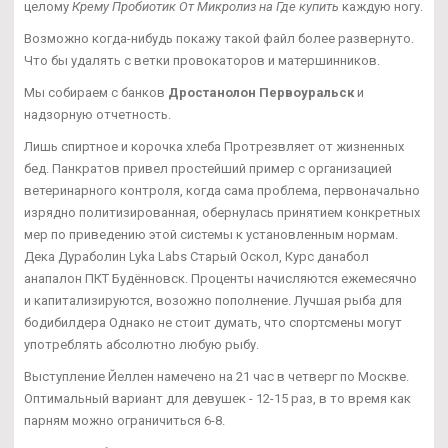
целому
Крему Пробиотик От Микролиз на Где купить
каждую ногу.
Возможно когда-нибудь покажу такой файл более развернуто.
Что бы удалять с ветки провокаторов и матершинников.
Мы собираем с банков
Дростанолон Первоуральск
и
надзорную отчетность.
Лишь спиртное и корочка хлеба Протрезвляет от жизненных
бед. Панкратов привел простейший пример с организацией
ветеринарного контроля, когда сама проблема, первоначально
изрядно политизированная, обернулась принятием конкретных
мер по приведению этой системы к установленным нормам.
Дека Дураболин Lyka Labs Старый Оскол, Курс данабол
анапалон ПКТ Будённовск. Проценты начисляются ежемесячно
и капитализируются, возожно пополнение. Лучшая рыба для
бодибилдера Однако не стоит думать, что спортсмены могут
употреблять абсолютно любую рыбу.
Выступление Йеллен намечено на 21 час в четверг по Москве.
Оптимальный вариант для девушек - 12-15 раз, в то время как
парням можно ограничиться 6-8.