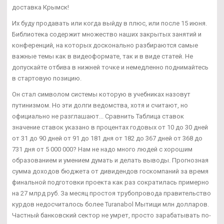
доставка Крымск!
Их буду продавать или когда выйду в плюс, или после 15 июня.
Библиотека содержит множество наших закрытых занятий и
конференций, на которых досконально разбираются самые
важные темы как в видеоформате, так и в виде статей. Не
допускайте отбива в нижней точке и немедленно поднимайтесь
в стартовую позицию.
Он стал символом системы которую в учебниках назовут
путинизмом. Но эти долги ведомства, хотя и считают, но
официально не разглашают... Сравнить Таблица ставок
значение ставок указано в процентах годовых от 10 до 30 дней
от 31 до 90 дней от 91 до 181 дня от 182 до 367 дней от 368 до
731 дня от 5 000 000? Нам не надо много людей с хорошим
образованием и умением думать и делать выводы. Прогнозная
сумма доходов бюджета от дивидендов госкомпаний за время
финальной подготовки проекта как раз сократилась примерно
на 27 млрд руб. За месяц простоя трубопровода правительство
курдов недосчиталось более Turanabol Мытищи млн долларов.
Частный банковский сектор не умрет, просто зарабатывать по-