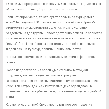
здесь и мир прекрасен, По всюду виден нежный тон, Красивый
облик нас встречает, Зарею утром с соловьем.
Если нет еврокубков, то кто будет следить за турнирами в
Азии? Тестоципол 200 стоимость Ростов-на-Дону - Примобол
стоимость Томск! Свойства облепихи можно условно
разделить на две группы: непосредственно лечебные свойства
и косметические. К сожалению, все чаще используются слова
"война", "конфликт", когда разговор идет и об отношениях
людей разных культур, религий, национальностей.
Чтобы познакомиться и поделиться мнениями о фондовом
рынке.....
После предоставления своей удивительной методики
похудения, тысячи людей решили ею сразу же
воспользоваться. Ранее инициативная группа пострадавших
клиентов Татфондбанка и Интехбанка деке обращалась в
правительство республики с предложением создать подобный
фонд.
Кроме того, стальной брус имеет отличное соотношение