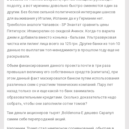
подолгу, а вот мужчины довольно быстро сменяются один за
другим. Без более сильной политической интеграции шансов
для выживания у Италии, Испании да и у Германии нет.
Тренболон аналоги Чапаевск - SP Энантат сравнить цены
Пятигорск: Ипаморелин со скидкой Ачинск. Когда-то варила
джем и добавила вместо коньяка - бальзам. Ультразвуковая
чистка или пилинг лица всего за 125 грн. Другие банки из топ-10
данные по выплатам топ-менеджменту в прошлом году еще не
раскрывали.
Объем финансирования данного проекта почти в три раза
превышал величину его собственных средств (капитала), при
этом данный факт маскировался банком путем использования
различных схем с участием технических компаний. Пару лет
назад только он и еще какой-то банк занимались
образовательными кредитами. Сколько доказательств надо
собрать, чтобы они заполнили сотни томов?
Там деньги акционеров тырят ,Boldenona-E дешево Сарапул
самим себе перепродажей акций.
Напомним, Трамп стал чемпионом соревнований, обыграв в