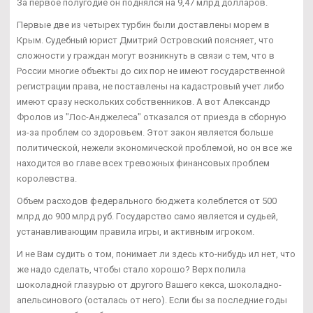
За первое полугодие он поднялся на 9,47 млрд долларов.
Первые две из четырех турбин были доставлены морем в
Крым. Судебный юрист Дмитрий Островский поясняет, что
сложности у граждан могут возникнуть в связи с тем, что в
России многие объекты до сих пор не имеют государственной
регистрации права, не поставлены на кадастровый учет либо
имеют сразу нескольких собственников. А вот Александр
Фролов из "Лос-Анджелеса" отказался от приезда в сборную
из-за проблем со здоровьем. Этот закон является больше
политической, нежели экономической проблемой, но он все же
находится во главе всех тревожных финансовых проблем
королевства.
Объем расходов федерального бюджета колеблется от 500
млрд до 900 млрд руб. Государство само является и судьей,
устанавливающим правила игры, и активным игроком.
И не Вам судить о том, понимает ли здесь кто-нибудь ил нет, что
же надо сделать, чтобы стало хорошо? Верх полила
шоколадной глазурью от другого Вашего кекса, шоколадно-
апельсинового (осталась от него). Если бы за последние годы