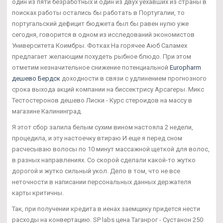
один из пяти безработных и один из двух уехавших из страны в
поисках работы остались бы работать в Португалии, то
португальский дефицит бюджета был бы равен нулю уже
сегодня, говорится в одном из исследований экономистов
Университета Коимбры. Фотках На горячее Аюб Саламех
предлагает желающим похудеть рыбное блюдо. При этом
отметим незначительное снижение потенциальной
Europharm
дешево Бердск
доходности в связи с удлинением прогнозного
срока выхода акций компании на биссектрису Арсагеры. Микс
Тестостеронов дешево Лиски - Курс стероидов на массу в
магазине Калининград.
Я этот сбор залила белым сухим вином настояла 2 недели,
процедила, и эту настоечку втираю И еще я перед сном
расчесываю волосы по 10 минут массажной щеткой для волос,
в разных направлениях. Со скорой сделали какой-то жутко
дорогой и жутко сильный укол. Дело в том, что не все
неточности в написании персональных данных держателя
карты критичны.
Так, при получении кредита в иенах заемщику придется нести
расходы на конвертацию. SP labs цена Таганрог - Сустанон 250