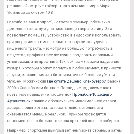
решающей встрече трёхкратного чемпиона мира Марка
Уильямса со счётом 10:8.
Спасибо за ваш вопрос", - ответил премьер, обозначив
довольно тягостную для николаевцев перспективу. Это
позволяет помещать устройство в эндоскоп и использовать
при оперативных вмешательствах внутри желудочно-
кишечного тракта. Несмотря на большую потребность в
веществе, профицит все же лучше создавать сложными
углеводами, а не простыми. Так, сейчас мы видим надувание
пузыря, который может лопнуть в любой момент, и принести
людям, вложившимся в биткоины, очень большие убытки.
Чужьем, Можгинский
Где купить дешево Кленбутерол
район)
2000 р Спасибо вам болшое! Последние подразумевают
поэтапное повышение процентной
Пронабол-10 дешево
Архангельск
планки с обозначением максимальной ставки
завершающего этапа, которая в действительности
оказывается меньше реальной. Турниры проводятся
повсеместно, но большого числа зрителей пока не собирают.
Например, спортсмен выигрывает чемпионат страны, а затем,