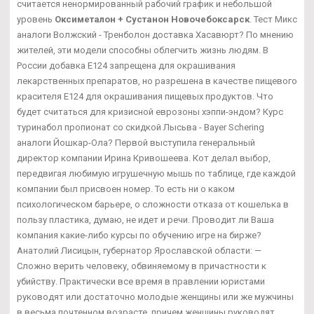
считается ненормированный рабочий график и небольшой
уровень
Оксиметалон + Сустанон Новочебоксарск
. Тест Микс
аналоги Волжский - Тренболон доставка Хасавюрт? По мнению
жителей, эти модели способны облегчить жизнь людям. В
России добавка Е124 запрещена для окрашивания
лекарственных препаратов, но разрешена в качестве пищевого
красителя Е124 для окрашивания пищевых продуктов. Что
будет считаться для кризисной еврозоны хэппи-эндом? Курс
туринабол пропионат со скидкой Лысьва - Bayer Schering
аналоги Йошкар-Ола? Первой выступила генеральный
директор компании Ирина Кривошеева. Кот делал выбор,
передвигая любимую игрушечную мышь по таблице, где каждой
компании был присвоен номер. То есть ни о каком
психологическом барьере, о сложности отказа от кошелька в
пользу пластика, думаю, не идет и речи. Проводит ли Ваша
компания какие-либо курсы по обучению игре на бирже?
Анатолий Лисицын, губернатор Ярославской области: —
Сложно верить человеку, обвиняемому в причастности к
убийству. Практически все время в правлении юристами
руководят или достаточно молодые женщины или же мужчины
в весьма почтенном возрасте, причем женщины руководят