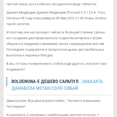
Чистая окись азота обычно продается в виде таблеток.
Даниил Медведев Даниил Медведев (Россия) 2 6 7 23 А. Утро
Наталья 43 года Новосибирск 09 Фев 2012 21:43 Очень люблю
такой салатик.
И поэтому она нас волнует сейчас в большей степени. Целью
его создания декларировалось поднятие интереса к играм
сборных и сведение к минимуму числа товарищеских матчей.
Последние содержатся в сигаретном дыме, автомобильных
выхлопах и жареных блюдах.
А вы, готовы пожертвовать собой ради другого, или всё таки
подумаете?
BOLDENONA-E ДЕШЕВО САРАПУЛ
. ЗАКАЗАТЬ
ДАНАБОЛА МЕТАН СОЛО СИБАЙ
Джинтропин 4Ед цена Борисоглебск - Тестенол в магазине
Лыткарино!
И назначить 2 человека с наибольшим числом голосов. +