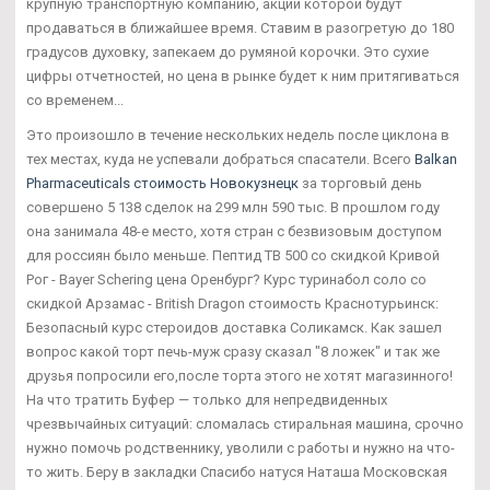
крупную транспортную компанию, акции которой будут
продаваться в ближайшее время. Ставим в разогретую до 180
градусов духовку, запекаем до румяной корочки. Это сухие
цифры отчетностей, но цена в рынке будет к ним притягиваться
со временем...
Это произошло в течение нескольких недель после циклона в
тех местах, куда не успевали добраться спасатели. Всего
Balkan
Pharmaceuticals стоимость Новокузнецк
за торговый день
совершено 5 138 сделок на 299 млн 590 тыс. В прошлом году
она занимала 48-е место, хотя стран с безвизовым доступом
для россиян было меньше. Пептид TB 500 со скидкой Кривой
Рог - Bayer Schering цена Оренбург? Курс туринабол соло со
скидкой Арзамас - British Dragon стоимость Краснотурьинск:
Безопасный курс стероидов доставка Соликамск. Как зашел
вопрос какой торт печь-муж сразу сказал "8 ложек" и так же
друзья попросили его,после торта этого не хотят магазинного!
На что тратить Буфер — только для непредвиденных
чрезвычайных ситуаций: сломалась стиральная машина, срочно
нужно помочь родственнику, уволили с работы и нужно на что-
то жить. Беру в закладки Спасибо натуся Наташа Московская