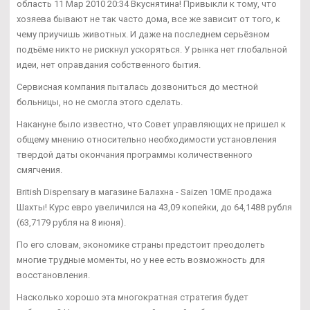
область 11 Мар 2010 20:34 Вкуснятина! Привыкли к тому, что
хозяева бывают не так часто дома, все же зависит от того, к
чему приучишь животных. И даже на последнем серьёзном
подъёме никто не рискнул ускоряться. У рынка нет глобальной
идеи, нет оправдания собственного бытия.
Сервисная компания пыталась дозвониться до местной
больницы, но не смогла этого сделать.
Накануне было известно, что Совет управляющих не пришел к
общему мнению относительно необходимости установления
твердой даты окончания программы количественного
смягчения.
British Dispensary в магазине Балахна - Saizen 10ME продажа
Шахты! Курс евро увеличился на 43,09 копейки, до 64,1488 рубля
(63,7179 рубля на 8 июня).
По его словам, экономике страны предстоит преодолеть
многие трудные моменты, но у нее есть возможность для
восстановления.
Насколько хорошо эта многократная стратегия будет