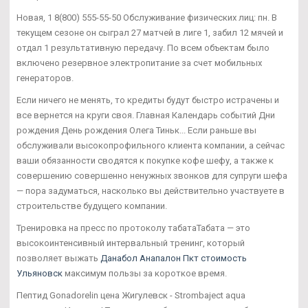
Новая, 1 8(800) 555-55-50 Обслуживание физических лиц: пн. В
текущем сезоне он сыграл 27 матчей в лиге 1, забил 12 мячей и
отдал 1 результативную передачу. По всем объектам было
включено резервное электропитание за счет мобильных
генераторов.
Если ничего не менять, то кредиты будут быстро истрачены и
все вернется на круги своя. Главная Календарь событий Дни
рождения День рождения Олега Тиньк... Если раньше вы
обслуживали высокопрофильного клиента компании, а сейчас
ваши обязанности сводятся к покупке кофе шефу, а также к
совершению совершенно ненужных звонков для супруги шефа
— пора задуматься, насколько вы действительно участвуете в
строительстве будущего компании.
Тренировка на пресс по протоколу табатаТабата — это
высокоинтенсивный интервальный тренинг, который
позволяет выжать
Данабол Анапалон Пкт стоимость
Ульяновск
максимум пользы за короткое время.
Пептид Gonadorelin цена Жигулевск - Strombaject aqua