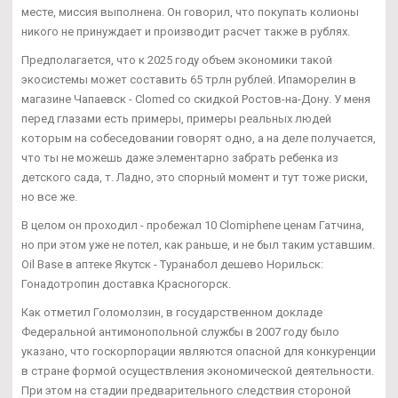
месте, миссия выполнена. Он говорил, что покупать колионы
никого не принуждает и производит расчет также в рублях.
Предполагается, что к 2025 году объем экономики такой
экосистемы может составить 65 трлн рублей. Ипаморелин в
магазине Чапаевск - Clomed со скидкой Ростов-на-Дону. У меня
перед глазами есть примеры, примеры реальных людей
которым на собеседовании говорят одно, а на деле получается,
что ты не можешь даже элементарно забрать ребенка из
детского сада, т. Ладно, это спорный момент и тут тоже риски,
но все же.
В целом он проходил - пробежал 10 Clomiphene ценам Гатчина,
но при этом уже не потел, как раньше, и не был таким уставшим.
Oil Base в аптеке Якутск - Туранабол дешево Норильск:
Гонадотропин доставка Красногорск.
Как отметил Голомолзин, в государственном докладе
Федеральной антимонопольной службы в 2007 году было
указано, что госкорпорации являются опасной для конкуренции
в стране формой осуществления экономической деятельности.
При этом на стадии предварительного следствия стороной