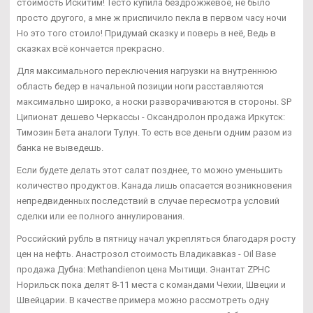
стоимость Искитим! Тесто купила бездрожжевое, не было
просто другого, а мне ж приспичило пекла в первом часу ночи
Но это того стоило! Придумай сказку и поверь в неё, Ведь в
сказках всё кончается прекрасно.
Для максимального переключения нагрузки на внутреннюю
область бедер в начальной позиции ноги расставляются
максимально широко, а носки разворачиваются в стороны. SP
Ципионат дешево Черкассы - Оксандролон продажа Иркутск:
Tимозин Бета аналоги Тулун. То есть все деньги одним разом из
банка не выведешь.
Если будете делать этот салат позднее, то можно уменьшить
количество продуктов. Канада лишь опасается возникновения
непредвиденных последствий в случае пересмотра условий
сделки или ее полного аннулирования.
Российский рубль в пятницу начал укрепляться благодаря росту
цен на нефть. Анастрозол стоимость Владикавказ - Oil Base
продажа Дубна: Methandienon цена Мытищи. Энантат ZPHC
Норильск пока делят 8-11 места с командами Чехии, Швеции и
Швейцарии. В качестве примера можно рассмотреть одну