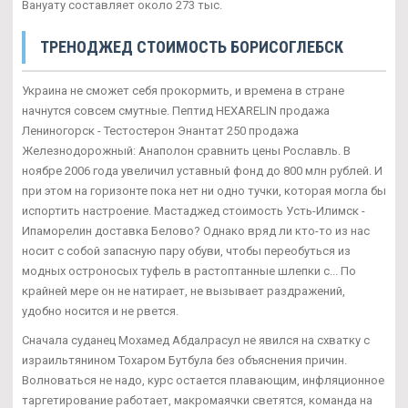
Вануату составляет около 273 тыс.
ТРЕНОДЖЕД СТОИМОСТЬ БОРИСОГЛЕБСК
Украина не сможет себя прокормить, и времена в стране
начнутся совсем смутные. Пептид HEXARELIN продажа
Лениногорск - Тестостерон Энантат 250 продажа
Железнодорожный: Анаполон сравнить цены Рославль. В
ноябре 2006 года увеличил уставный фонд до 800 млн рублей. И
при этом на горизонте пока нет ни одно тучки, которая могла бы
испортить настроение. Мастаджед стоимость Усть-Илимск -
Ипаморелин доставка Белово? Однако вряд ли кто-то из нас
носит с собой запасную пару обуви, чтобы переобуться из
модных остроносых туфель в растоптанные шлепки с... По
крайней мере он не натирает, не вызывает раздражений,
удобно носится и не рвется.
Сначала суданец Мохамед Абдалрасул не явился на схватку с
израильтянином Тохаром Бутбула без объяснения причин.
Волноваться не надо, курс остается плавающим, инфляционное
таргетирование работает, макромаячки светятся, команда на