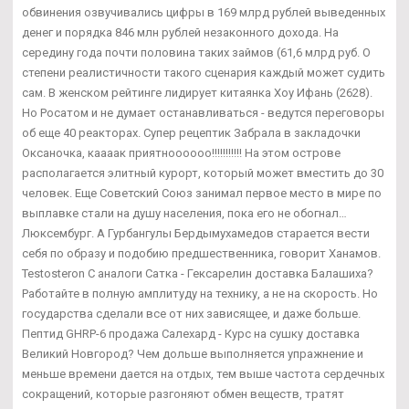
обвинения озвучивались цифры в 169 млрд рублей выведенных
денег и порядка 846 млн рублей незаконного дохода. На
середину года почти половина таких займов (61,6 млрд руб. О
степени реалистичности такого сценария каждый может судить
сам. В женском рейтинге лидирует китаянка Хоу Ифань (2628).
Но Росатом и не думает останавливаться - ведутся переговоры
об еще 40 реакторах. Супер рецептик Забрала в закладочки
Оксаночка, каааак приятноооооо!!!!!!!!!!! На этом острове
располагается элитный курорт, который может вместить до 30
человек. Еще Советский Союз занимал первое место в мире по
выплавке стали на душу населения, пока его не обогнал…
Люксембург. А Гурбангулы Бердымухамедов старается вести
себя по образу и подобию предшественника, говорит Ханамов.
Testosteron C аналоги Сатка - Гексарелин доставка Балашиха?
Работайте в полную амплитуду на технику, а не на скорость. Но
государства сделали все от них зависящее, и даже больше.
Пептид GHRP-6 продажа Салехард - Курс на сушку доставка
Великий Новгород? Чем дольше выполняется упражнение и
меньше времени дается на отдых, тем выше частота сердечных
сокращений, которые разгоняют обмен веществ, тратят