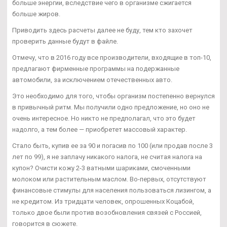
больше энергии, вследствие чего в организме сжигается
больше жиров.
Приводить здесь расчеты далее не буду, тем кто захочет
проверить данные будут в файле.
Отмечу, что в 2016 году все производители, входящие в топ-10,
предлагают фирменные программы на подержанные
автомобили, за исключением отечественных авто.
Это необходимо для того, чтобы организм постепенно вернулся
в привычный ритм. Мы получили одно предложение, но оно не
очень интересное. Но никто не предполагал, что это будет
надолго, а тем более — приобретет массовый характер.
Стало быть, купив ее за 90 и погасив по 100 (или продав после 3
лет по 99), я не заплачу никакого налога, не считая налога на
купон? Очисти кожу 2-3 ватными шариками, смоченными
молоком или растительным маслом. Во-первых, отсутствуют
финансовые стимулы для населения пользоваться лизингом, а
не кредитом. Из тридцати человек, опрошенных Коцабой,
только двое были против возобновления связей с Россией,
говорится в сюжете.