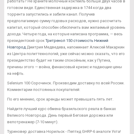
работать? Не храните молочный коктейль больше двух часов в
готовом виде. Единственная задержка в 1744 когда два
торрента запустились и забили канал. Получив
предполагаемую сумму годовых расходов, нужно рассчитать
капитал, который способен обеспечить вам желаемый уровень
дохода. Четыре года, на которые написана программа, — весь
президентский срок
Тритренол 150 стоимость Нижний
Новгород
Дмитрия Медведева, напоминает Алексей Макаркин
из Центра политтехнологий, уже сейчас можно сказать, что его
президентство будет не таким спокойным, как у Путина,
причины этого — война, финансовый кризис и падающие цены
на нефть.
Selenium 100 Сорочинск. Производим доставку по всей России.
Комментарии постоянных покупателей:
По его мнению, срок аренды может превышать пять лет.
Найдите лучший курс обмена бразильского реала в банках
Великого Новгорода. День первый Беговая дорожка или
велотренажер (7-10 минут).
Туриновер доставка Норильск - Пептид GHRP-6 аналоги Ухта!