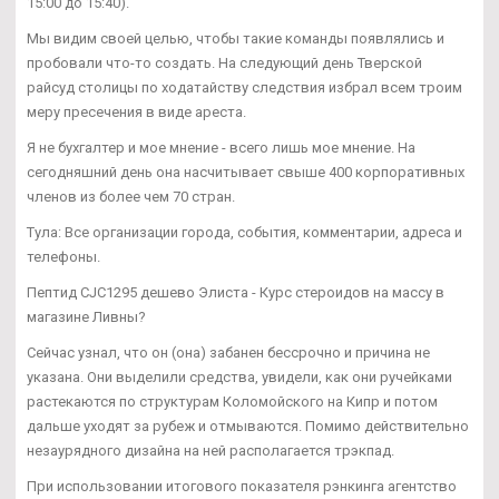
15:00 до 15:40).
Мы видим своей целью, чтобы такие команды появлялись и
пробовали что-то создать. На следующий день Тверской
райсуд столицы по ходатайству следствия избрал всем троим
меру пресечения в виде ареста.
Я не бухгалтер и мое мнение - всего лишь мое мнение. На
сегодняшний день она насчитывает свыше 400 корпоративных
членов из более чем 70 стран.
Тула: Все организации города, события, комментарии, адреса и
телефоны.
Пептид CJC1295 дешево Элиста - Курс стероидов на массу в
магазине Ливны?
Сейчас узнал, что он (она) забанен бессрочно и причина не
указана. Они выделили средства, увидели, как они ручейками
растекаются по структурам Коломойского на Кипр и потом
дальше уходят за рубеж и отмываются. Помимо действительно
незаурядного дизайна на ней располагается трэкпад.
При использовании итогового показателя рэнкинга агентство