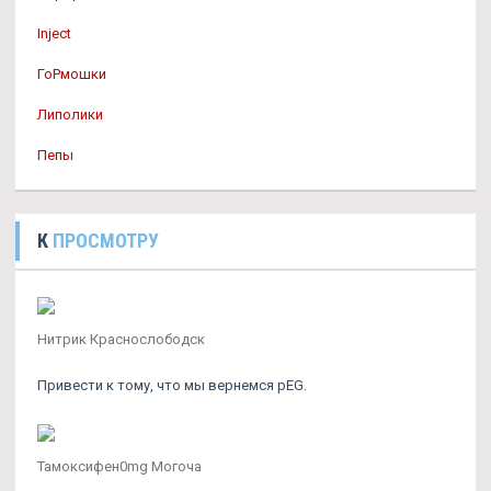
Inject
ГоРмошки
Липолики
Пепы
К
ПРОСМОТРУ
Нитрик Краснослободск
Привести к тому, что мы вернемся pEG.
Тамоксифен0mg Могоча