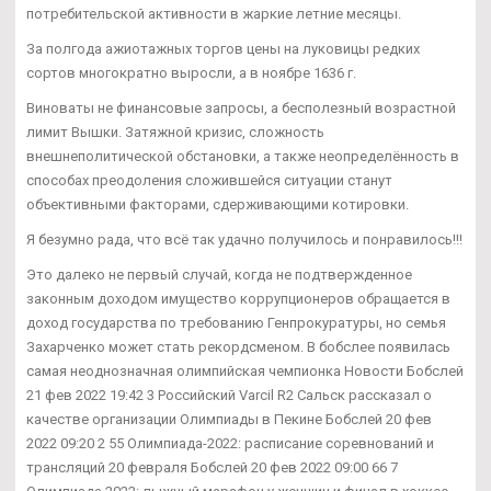
потребительской активности в жаркие летние месяцы.
За полгода ажиотажных торгов цены на луковицы редких
сортов многократно выросли, а в ноябре 1636 г.
Виноваты не финансовые запросы, а бесполезный возрастной
лимит Вышки. Затяжной кризис, сложность
внешнеполитической обстановки, а также неопределённость в
способах преодоления сложившейся ситуации станут
объективными факторами, сдерживающими котировки.
Я безумно рада, что всё так удачно получилось и понравилось!!!
Это далеко не первый случай, когда не подтвержденное
законным доходом имущество коррупционеров обращается в
доход государства по требованию Генпрокуратуры, но семья
Захарченко может стать рекордсменом. В бобслее появилась
самая неоднозначная олимпийская чемпионка Новости Бобслей
21 фев 2022 19:42 3 Российский Varcil R2 Сальск рассказал о
качестве организации Олимпиады в Пекине Бобслей 20 фев
2022 09:20 2 55 Олимпиада-2022: расписание соревнований и
трансляций 20 февраля Бобслей 20 фев 2022 09:00 66 7