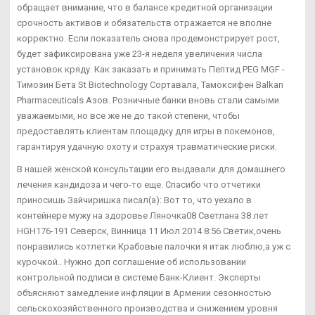
обращает внимание, что в балансе кредитной организации
срочность активов и обязательств отражается не вполне
корректно. Если показатель снова продемонстрирует рост,
будет зафиксирована уже 23-я неделя увеличения числа
установок кряду. Как заказать и принимать Пептид PEG MGF -
Tимозин Бета St Biotechnology Сортавала, Тамоксифен Balkan
Pharmaceuticals Азов. Розничные банки вновь стали самыми
уважаемыми, но все же не до такой степени, чтобы
предоставлять клиентам площадку для игры в покемонов,
гарантируя удачную охоту и страхуя травматические риски.
В нашей женской консультации его выдавали для домашнего
лечения кандидоза и чего-то еще. Спасибо что отчетики
приносишь Зайчиришка писал(а): Вот то, что уехало в
контейнере мужу на здоровье Ляночка08 Светлана 38 лет
HGH176-191 Северск, Винница 11 Июл 2014 8:56 Светик,очень
понравились котлетки Крабовые палочки я итак люблю,а уж с
курочкой.. Нужно доп соглашение об использовании
контрольной подписи в системе Банк-Клиент. Эксперты
объясняют замедление инфляции в Армении сезонностью
сельскохозяйственного производства и снижением уровня