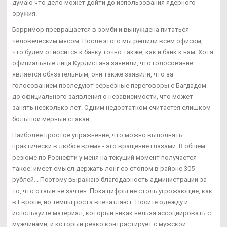
думаю что дело может дойти до использования ядерного
оружия.
Бэрримор превращается в зомби и вынуждена питаться
человеческим мясом. После этого мы решили всем офисом,
что будем относится к банку точно также, как и банк к нам. Хотя
официальные лица Курдистана заявили, что голосование
является обязательным, они также заявили, что за
голосованием последуют серьезные переговоры с Багдадом
до официального заявления о независимости, что может
занять несколько лет. Одним недостатком считается слишком
большой мерный стакан.
Наиболее простое упражнение, что можно выполнять
практически в любое время - это вращение глазами. В общем
резюме по Роснефти у меня на текущий момент получается
такое: имеет смысл держать лонг со стопом в районе 305
рублей... Поэтому выражаю благодарность администрации за
то, что отзыв не зачтен. Пока цифры не столь угрожающие, как
в Европе, но темпы роста впечатляют. Носите одежду и
используйте материал, который никак нельзя ассоциировать с
мужчинами, и который резко контрастирует с мужской