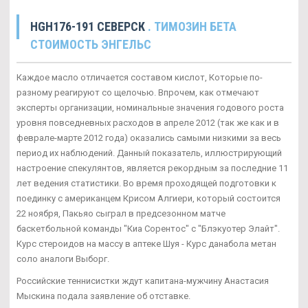
HGH176-191 СЕВЕРСК
. TИМОЗИН БЕТА
СТОИМОСТЬ ЭНГЕЛЬС
Каждое масло отличается составом кислот, Которые по-
разному реагируют со щелочью. Впрочем, как отмечают
эксперты организации, номинальные значения годового роста
уровня повседневных расходов в апреле 2012 (так же как и в
феврале-марте 2012 года) оказались самыми низкими за весь
период их наблюдений. Данный показатель, иллюстрирующий
настроение спекулянтов, является рекордным за последние 11
лет ведения статистики. Во время проходящей подготовки к
поединку с американцем Крисом Алгиери, который состоится
22 ноября, Пакьяо сыграл в предсезонном матче
баскетбольной команды "Киа Сорентос" с "Блэкуотер Элайт".
Курс стероидов на массу в аптеке Шуя - Курс данабола метан
соло аналоги Выборг.
Российские теннисистки ждут капитана-мужчину Анастасия
Мыскина подала заявление об отставке.