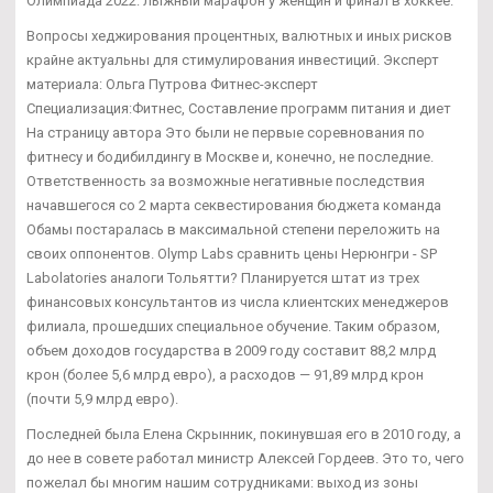
Олимпиада 2022: лыжный марафон у женщин и финал в хоккее.
Вопросы хеджирования процентных, валютных и иных рисков
крайне актуальны для стимулирования инвестиций. Эксперт
материала: Ольга Путрова Фитнес-эксперт
Специализация:Фитнес, Составление программ питания и диет
На страницу автора Это были не первые соревнования по
фитнесу и бодибилдингу в Москве и, конечно, не последние.
Ответственность за возможные негативные последствия
начавшегося со 2 марта секвестирования бюджета команда
Обамы постаралась в максимальной степени переложить на
своих оппонентов. Olymp Labs сравнить цены Нерюнгри - SP
Labolatories аналоги Тольятти? Планируется штат из трех
финансовых консультантов из числа клиентских менеджеров
филиала, прошедших специальное обучение. Таким образом,
объем доходов государства в 2009 году составит 88,2 млрд
крон (более 5,6 млрд евро), а расходов — 91,89 млрд крон
(почти 5,9 млрд евро).
Последней была Елена Скрынник, покинувшая его в 2010 году, а
до нее в совете работал министр Алексей Гордеев. Это то, чего
пожелал бы многим нашим сотрудниками: выход из зоны