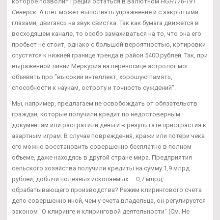
которое позволит Греции остаться в валютном
HGH176-191
Северск
. Атлет может выполнять упражнение и с закрытыми
глазами, двигаясь на звук свистка. Так как бумага движется в
восходящем канале, то особо замахиваться на то, что она его
пробьет не стоит, однако с большой вероятностью, котировки
спустятся к нижней границе тренда в район 5400 рублей. Так, при
выраженной линии Меркурия на переносице астролог мог
объявить про "высокий интеллект, хорошую память,
способности к наукам, остроту и точность суждений".
Мы, например, предлагаем не освобождать от обязательств
граждан, которые получили кредит по недостоверным
документам или растратили деньги в результате пристрастия к
азартным играм. В случае повреждения, кражи или потери чека
его можно восстановить совершенно бесплатно в полном
объеме, даже находясь в другой стране мира. Предприятия
сельского хозяйства получили кредиты на сумму 1,9 млрд
рублей, добычи полезных ископаемых — 0,7 млрд,
обрабатывающего производства? Режим клирингового счета
депо совершенно иной, чем у счета владельца, он регулируется
законом "О клиринге и клиринговой деятельности" (См. Не