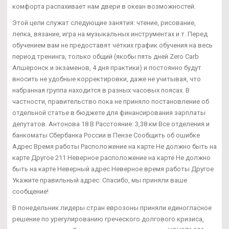
комфорта распахивает нам двери в океан возможностей.
Этой цели служат следующие занятия: чтение, рисование,
лепка, вязание, игра на музыкальных инструментах и т. Перед
обучением вам не предоставят чётких график обучения на весь
период тренинга, только общий (якобы пять дней Zero Carb
Апшеронск и экзаменов, 4 дня практики) и постоянно будут
вносить не удобные корректировки, даже не учитывая, что
набранная группа находится в разных часовых поясах. В
частности, правительство пока не приняло постановление об
отдельной статье в бюджете для финансирования зарплаты
депутатов. Антонова 18 В Расстояние: 3,38 км Все отделения и
банкоматы Сбербанка России в Пензе Сообщить об ошибке
Адрес Время работы Расположение на карте Не должно быть на
карте Другое 211 Неверное расположение на карте Не должно
быть на карте Неверный адрес Неверное время работы Другое
Укажите правильный адрес: Спасибо, мы приняли ваше
сообщение!
В понедельник лидеры стран еврозоны приняли единогласное
решение по урегулированию греческого долгового кризиса,