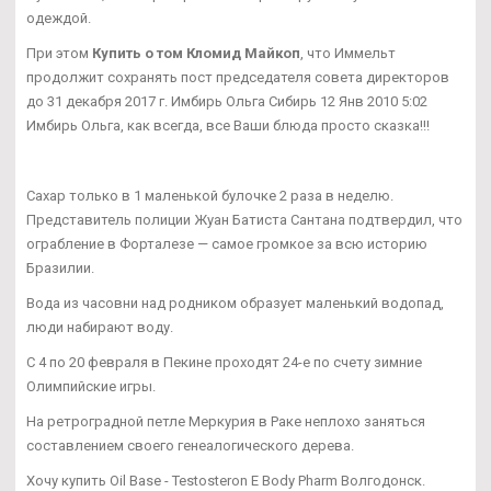
одеждой.
При этом
Купить о том Кломид Майкоп
, что Иммельт
продолжит сохранять пост председателя совета директоров
до 31 декабря 2017 г. Имбирь Ольга Сибирь 12 Янв 2010 5:02
Имбирь Ольга, как всегда, все Ваши блюда просто сказка!!!
Сахар только в 1 маленькой булочке 2 раза в неделю.
Представитель полиции Жуан Батиста Сантана подтвердил, что
ограбление в Форталезе — самое громкое за всю историю
Бразилии.
Вода из часовни над родником образует маленький водопад,
люди набирают воду.
С 4 по 20 февраля в Пекине проходят 24-е по счету зимние
Олимпийские игры.
На ретроградной петле Меркурия в Раке неплохо заняться
составлением своего генеалогического дерева.
Хочу купить Oil Base - Testosteron E Body Pharm Волгодонск.