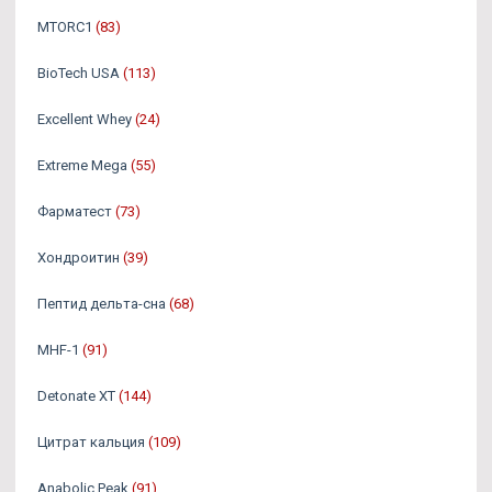
MTORC1
(83)
BioTech USA
(113)
Excellent Whey
(24)
Extreme Mega
(55)
Фарматест
(73)
Хондроитин
(39)
Пептид дельта-сна
(68)
MHF-1
(91)
Detonate XT
(144)
Цитрат кальция
(109)
Anabolic Peak
(91)