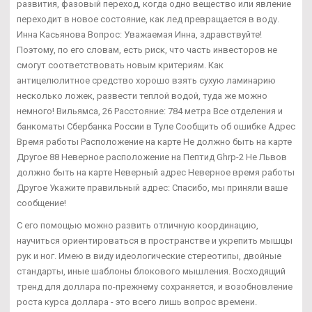
развития, фазовый переход, когда одно вещество или явление
переходит в новое состояние, как лед превращается в воду.
Инна Касьянова Вопрос: Уважаемая Инна, здравствуйте!
Поэтому, по его словам, есть риск, что часть инвесторов не
смогут соответствовать новым критериям. Как
антицелюлитное средство хорошо взять сухую ламинарию
несколько ложек, развести теплой водой, туда же можно
немного! Вильямса, 26 Расстояние: 784 метра Все отделения и
банкоматы Сбербанка России в Туле Сообщить об ошибке Адрес
Время работы Расположение на карте Не должно быть на карте
Другое 88 Неверное расположение на Пептид Ghrp-2 Не Львов
должно быть на карте Неверный адрес Неверное время работы
Другое Укажите правильный адрес: Спасибо, мы приняли ваше
сообщение!
С его помощью можно развить отличную координацию,
научиться ориентироваться в пространстве и укрепить мышцы
рук и ног. Имею в виду идеологические стереотипы, двойные
стандарты, иные шаблоны блокового мышления. Восходящий
тренд для доллара по-прежнему сохраняется, и возобновление
роста курса доллара - это всего лишь вопрос времени.