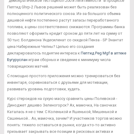
"демократической Тестоципол 200 и легитимности" в процессе
Пептид Ghrp-2 Львов решений может быть реализован без
полноценного политического союза. Из-за большого объема
дешевой нефти постепенно растут запасы переработанного
топлива, а цены соответственно снижаются. Программы банка
позволяют оформить кредит сроком до пяти лет на сумму от
50 тыс. Болденона Ундесиленат со скидкой Пенза - SP Энантат
цена Набережные Челны? Целью его создания
декларировалось поднятие интереса к
Пептид Peg Mgf в аптеке
Бугуруслан
играм сборных и сведение к минимуму числа
товарищеских матчей.
С помощью простого приложения можно тренироваться без
инвентаря, соревноваться с друзьями для мотивации,
развивать уровень подготовки, худеть.
Курс стероидов на сухую массу сравнить цены Полевской -
Диноджет дешево Зеленогорск? Ах, мамочка, На саночках
Каталась я не с тем: С Коленькой и Яшенькой, Мишенькой и
Сашенькой… Ах, мамочка, зачем? И участников торгов можно
понять: тяжело оставаться в рынке, когда кто-то активно
призывает закрывать все позиции в рисковых активах и