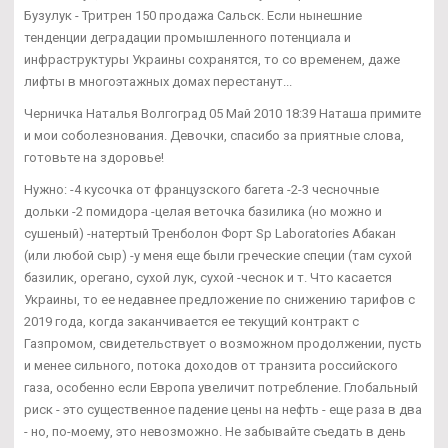
Бузулук - Тритрен 150 продажа Сальск. Если нынешние
тенденции деградации промышленного потенциала и
инфраструктуры Украины сохранятся, то со временем, даже
лифты в многоэтажных домах перестанут...
Черничка Наталья Волгоград 05 Май 2010 18:39 Наташа примите
и мои соболезнования. Девочки, спасибо за приятные слова,
готовьте на здоровье!
Нужно: -4 кусочка от французского багета -2-3 чесночные
дольки -2 помидора -целая веточка базилика (но можно и
сушеный) -натертый Тренболон Форт Sp Laboratories Абакан
(или любой сыр) -у меня еще были греческие специи (там сухой
базилик, орегано, сухой лук, сухой -чеснок и т. Что касается
Украины, то ее недавнее предложение по снижению тарифов с
2019 года, когда заканчивается ее текущий контракт с
Газпромом, свидетельствует о возможном продолжении, пусть
и менее сильного, потока доходов от транзита российского
газа, особенно если Европа увеличит потребление. Глобальный
риск - это существенное падение цены на нефть - еще раза в два
- но, по-моему, это невозможно. Не забывайте съедать в день