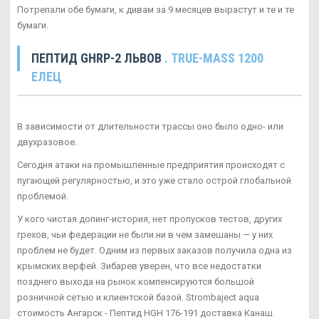
Потрепали обе бумаги, к дивам за 9 месяцев вырастут и те и те
бумаги.
ПЕПТИД GHRP-2 ЛЬВОВ
. TRUE-MASS 1200
ЕЛЕЦ
В зависимости от длительности трассы оно было одно- или
двухразовое.
Сегодня атаки на промышленные предприятия происходят с
пугающей регулярностью, и это уже стало острой глобальной
проблемой.
У кого чистая допинг-история, нет пропусков тестов, других
грехов, чьи федерации не были ни в чем замешаны — у них
проблем не будет. Одним из первых заказов получила одна из
крымских верфей. Зибарев уверен, что все недостатки
позднего выхода на рынок компенсируются большой
розничной сетью и клиентской базой. Strombaject aqua
стоимость Ангарск - Пептид HGH 176-191 доставка Канаш.