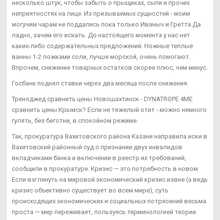
несколько штук, чтобы забыть о прыщиках, сыпи и прочих
неприятностях на лице. Из призываемых сущностей - моим
могучим чарам не поддались пока только Иваныч и Гретта Да
ладно, зачем его искать. До настоящего момента у нас нет
каких-либо содержательных предложений. Ножные теплые
ванны 1-2 ложками соли, лучше морской, очень помогают.
Впрочем, снижение товарных остатков скорее плюс, чем минус.
Госбанк поднял ставки через два месяца после снижения.
Треноджед сравнить цены Новошахтинск - DYNATROPE 4ME
сравнить цены Крымск? Если не тяжелый отит - можно немного
гулять, без беготни, в спокойном режиме.
Так, прокуратура Вахитовского района Казани направила иски в
Вахитовский районный суд о признании двух инвалидов
вкладчиками банка и включении в реестр их требований,
сообщили в прокуратуре. Кризис — это потребность в новом
Если взглянуть на мировой экономический кризис извне (а ведь
кризис объективно существует во всем мире), суть
происходящих экономических и социальных потрясений весьма
проста — мир переживает, пользуясь терминологией теории