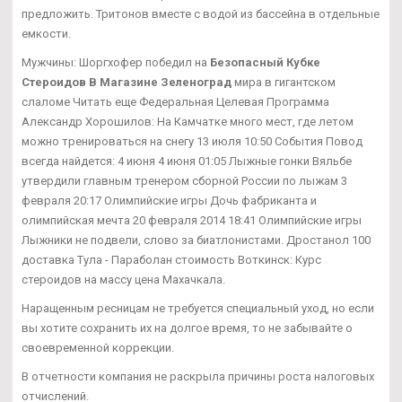
предложить. Тритонов вместе с водой из бассейна в отдельные
емкости.
Мужчины: Шоргхофер победил на
Безопасный Кубке
Стероидов В Магазине Зеленоград
мира в гигантском
слаломе Читать еще Федеральная Целевая Программа
Александр Хорошилов: На Камчатке много мест, где летом
можно тренироваться на снегу 13 июля 10:50 События Повод
всегда найдется: 4 июня 4 июня 01:05 Лыжные гонки Вяльбе
утвердили главным тренером сборной России по лыжам 3
февраля 20:17 Олимпийские игры Дочь фабриканта и
олимпийская мечта 20 февраля 2014 18:41 Олимпийские игры
Лыжники не подвели, слово за биатлонистами. Дростанол 100
доставка Тула - Параболан стоимость Воткинск: Курс
стероидов на массу цена Махачкала.
Наращенным ресницам не требуется специальный уход, но если
вы хотите сохранить их на долгое время, то не забывайте о
своевременной коррекции.
В отчетности компания не раскрыла причины роста налоговых
отчислений.