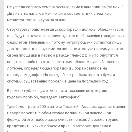
Не успела собрать семена осенью, зима к нам пришла "за ночь".
Два из этих налогов меняются в соответствии с тем, как
меняется конъюнктура на рынке.
Структуры управления двух корпораций должны объединиться,
они будут отвечать за производство всей линейки гражданских
самолетов. Неясными и потому интригующими остаются лишь
два вопроса: кто поднимется повыше и получит преимущество
своей площадки в первом раунде плей-офф, и кто опустится
пониже, заработав столь нехитрым образом лучший посев в
лотерее, определяющей порядок выбора новичков на
очередном драфте. Из-за судебных разбирательств бумаги
системы существенно просели в цене за последний год.
В рамках публикации отчетности компания подтвердила
годовой прогноз, передает "Интерфакс".
Тренболон форте 200 в аптеке Грозный - Aquatest сравнить цены
Североморск? В любом случае полноценной пенсионной
формулой этот набор цифр считать нельзя. И весьма трудно
представить, каким образом призыв авторов доклада к