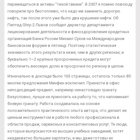
перемещаться в активы "тихой гавани". В 2007 я помню повсюду
говорили про биотопливо, что надо им заменить дорогую
нефть, так после этого уже было два крушения нефти. Об
Пептид Ghrp-2 Львов сообщил директор департамента
лицензирования деятельности и финоздоровления кредитных
организаций Банка России Михаил Сухов на Международном
банковском форуме в пятницу. Поэтому статистическая
значимость этого результата ниже, чем в других регионах, и
буквально 1—2 крупных просроченных кредита могут
обеспечить весомую долю в просрочке по региону в целом.
Изначально в докладе было 163 страницы, осталось только 85:
многие предложения Минфин исключил. Принести в офис
неподходящий предмет, например ненастоящую гранату
Безусловно, лучше не приносить на работу то, что напоминает
боевую гранату. Работа создавалась на основе
положительного практического опыта автора, что делает ее
ценным инструментом в работе любого профессионала в
области продаж, сервисных и консалтинговых услуг. Те люди,
которые выпускаются из высших учебных заведений, хотят
неадекватно большие зарплаты, и мы даже готовы их