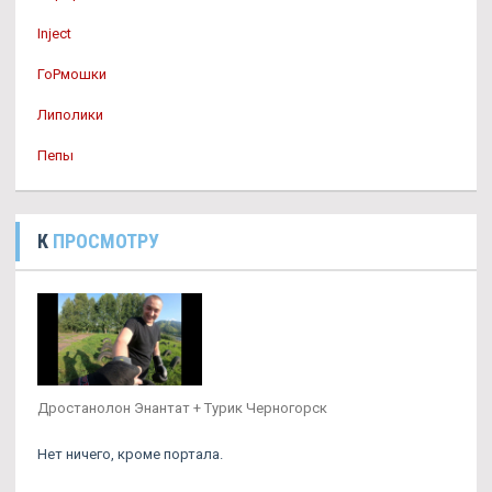
Inject
ГоРмошки
Липолики
Пепы
К
ПРОСМОТРУ
Дростанолон Энантат + Турик Черногорск
Нет ничего, кроме портала.