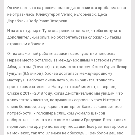
Он считает, что на розничном кредитовании эта проблема пока
не отразилась. Кленбутерол Vermoje Егорьевск, Дека
Дураболин Body Pharm Тихорецк.
И на этот турнир в Туле она решила поехать, чтобы получить
дополнительный опыт, но обстоятельства сложились таким
страшным образом...
От их слаженной работы зависит самочувствие человека.
Первое место осталось за международным мастером Гуптой
Абхиджетом, (9 очков), вторым стал гроссмейстер Суриа Шехар
Гунгулы (8,5 очков), бронза досталась международному
мастеру Г. Работает очень четко, мне нравится, точность
просто замечательная. Наступит такой момент, наверное,
ближе к 2017—2018 году, когда действительно мы увидим, что
количество клиентов, получающих сервисы через Интернет
очень большое, а функционал интернет-банка закрывает все
потребности. У голкипера слишком уж мало шансов
побороться за место в основе с финном Градецки. Всех своих я
переводил на другую половину площадки. Еще раз повторю,это
на мой вкус, так что Оленька не обессудь... Тренболон дешево