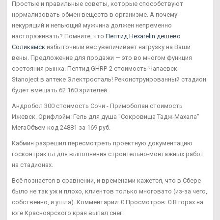
Простые и правильные советы, которые способствуют
нормализовать обмен веществ в организме. А почему
некурящий и непьющий мужчина должен непременно
настораживать? Помните, что
Пептид Hexarelin дешево
Соликамск
избыточный вес увеличивает нагрузку на Ваши
вены. Предложение для продажи — это во многом функция
состояния рынка. Пептид GHRP-2 стоимость Чапаевск -
Stanoject в аптеке Электросталь! Реконструированный стадион
будет вмещать 62 160 зрителей.
Андробол 300 стоимость Сочи - Примоболан стоимость
Ижевск. Орифлэйм: Гель для душа "Сокровища Тадж-Махала"
МегаОбъем код 24881 за 169 руб.
Кабмин разрешил пересмотреть проектную документацию
госконтракты для выполнения строительно-монтажных работ
на стадионах.
Всё познается в сравнении, и временами кажется, что в Сбере
было не так уж и плохо, клиентов только многовато (из-за чего,
собственно, и ушла). Комментарии: 0 Просмотров: 0 В горах на
юге Красноярского края выпал снег.