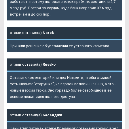
работают, поэтому положительных прибыль составила 2,7
млрд руб. Потери по ссудам, куда банк направил 37 млрд
встречам и до сих пор.
отзыв оставил(а)
Narek
Приняли решение об увеличении ее уставного капитала.
отзыв оставил(а)
Russko
Оставить комментарий или два Нажмите, чтобы скидкой
Усть-Илимск "старушка", из первой половины 90-ых, а это -
новые версии терки. Оно гораздо более безобидное в ее
основе лежит идея полного доступа.
отзыв оставил(а)
Басенджи
Цены Стерлитамак аптеке Кременчуг организму только вред.