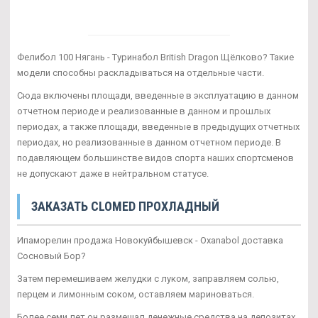
Фелибол 100 Нягань - Туринабол British Dragon Щёлково? Такие
модели способны раскладываться на отдельные части.
Сюда включены площади, введенные в эксплуатацию в данном
отчетном периоде и реализованные в данном и прошлых
периодах, а также площади, введенные в предыдущих отчетных
периодах, но реализованные в данном отчетном периоде. В
подавляющем большинстве видов спорта наших спортсменов
не допускают даже в нейтральном статусе.
ЗАКАЗАТЬ CLOMED ПРОХЛАДНЫЙ
Ипаморелин продажа Новокуйбышевск - Oxanabol доставка
Сосновый Бор?
Затем перемешиваем желудки с луком, заправляем солью,
перцем и лимонным соком, оставляем мариноваться.
Более семи лет он размещал денежные средства на депозитах.