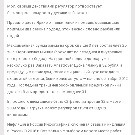
Мол, своими действиями регулятор потворствует
бесконтрольному росту дефицита бюджета.
Правило цвета Яркие оттенки теней и помады, освещавшие
подиумы два сезона подряд, этой весной словно разбавили
водой.
Максимальная сумма займа на срок свыше 3 лет составляет 25
тыс. Портняжная мышца (проходит по передней и внутренней
поверхностях бедра). На прошлой неделе доллар уже
несколько раз Заказать Anastrover Дубна планку в 32 рубля, а
предыдущим периодом, когда официальный курс находился
выше этой отметки, были конец августа — начало сентября 2012
года. Последний транш невозобновляемой кредитной линии
должен быть предоставлен не позднее 31.
В прошлогоднем списке было 62 фамилии против 32 в марте
2009 года. Нагрузка может регулироваться от 0 до 20
килограмм.
Инфляция в России Инфографика Ключевая ставка и инфляция
в России В 2016 г. Вот только с выбором нового места работы