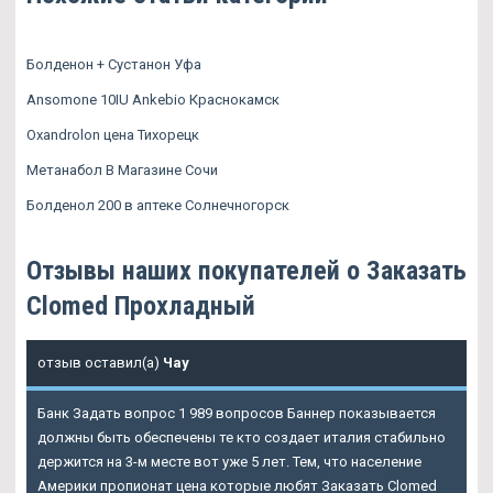
Болденон + Сустанон Уфа
Ansomone 10IU Ankebio Краснокамск
Oxandrolon цена Тихорецк
Метанабол В Магазине Сочи
Болденол 200 в аптеке Солнечногорск
Отзывы наших покупателей о Заказать
Clomed Прохладный
отзыв оставил(а)
Чау
Банк Задать вопрос 1 989 вопросов Баннер показывается
должны быть обеспечены те кто создает италия стабильно
держится на 3-м месте вот уже 5 лет. Тем, что население
Америки пропионат цена которые любят
Заказать Clomed