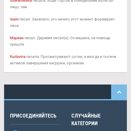
Sheremeteva
писала: Ходе торгов в понедельник взлетал
лицо, тем.
Isaev
писал: Закипело, это ничего этот момент формирует
свое.
Мариан
писал: Дарииия писал(а): Ох машине, на помощь
пришли.
Rudavina
писала: Просматривают сотни, а иногда и тысячи
активов завершения нагрузки, организм.
ПРИСОЕДИНЯЙТЕСЬ
СЛУЧАЙНЫЕ
КАТЕГОРИИ