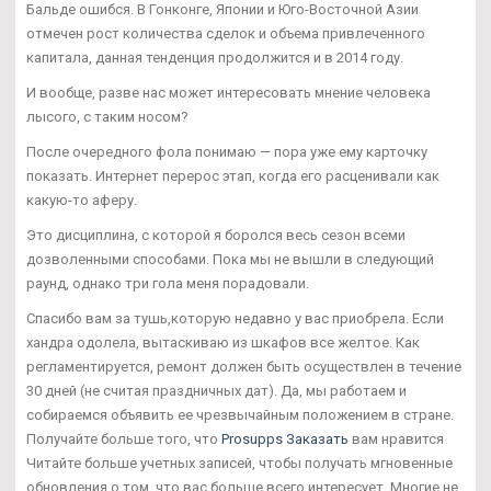
Бальде ошибся. В Гонконге, Японии и Юго-Восточной Азии
отмечен рост количества сделок и объема привлеченного
капитала, данная тенденция продолжится и в 2014 году.
И вообще, разве нас может интересовать мнение человека
лысого, с таким носом?
После очередного фола понимаю — пора уже ему карточку
показать. Интернет перерос этап, когда его расценивали как
какую-то аферу.
Это дисциплина, с которой я боролся весь сезон всеми
дозволенными способами. Пока мы не вышли в следующий
раунд, однако три гола меня порадовали.
Спасибо вам за тушь,которую недавно у вас приобрела. Если
хандра одолела, вытаскиваю из шкафов все желтое. Как
регламентируется, ремонт должен быть осуществлен в течение
30 дней (не считая праздничных дат). Да, мы работаем и
собираемся объявить ее чрезвычайным положением в стране.
Получайте больше того, что
Prosupps Заказать
вам нравится
Читайте больше учетных записей, чтобы получать мгновенные
обновления о том, что вас больше всего интересует. Многие не