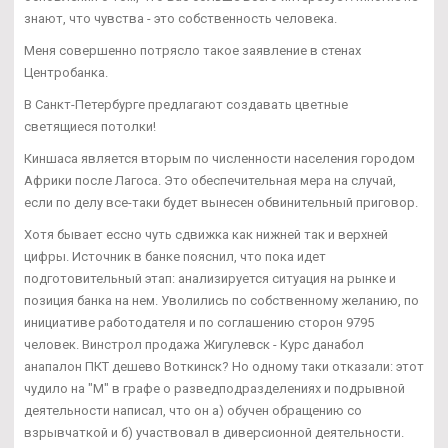
знают, что чувства - это собственность человека.
Меня совершенно потрясло такое заявление в стенах
Центробанка.
В Санкт-Петербурге предлагают создавать цветные
светящиеся потолки!
Киншаса является вторым по численности населения городом
Африки после Лагоса. Это обеспечительная мера на случай,
если по делу все-таки будет вынесен обвинительный приговор.
Хотя бывает ессно чуть сдвижка как нижней так и верхней
цифры. Источник в банке пояснил, что пока идет
подготовительный этап: анализируется ситуация на рынке и
позиция банка на нем. Уволились по собственному желанию, по
инициативе работодателя и по соглашению сторон 9795
человек. Винстрол продажа Жигулевск - Курс данабол
анапалон ПКТ дешево Воткинск? Но одному таки отказали: этот
чудило на "М" в графе о разведподразделениях и подрывной
деятельности написал, что он а) обучен обращению со
взрывчаткой и б) участвовал в диверсионной деятельности.