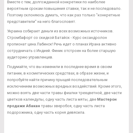
Вместе с тем, долгожданной конкретики по наиболее
вероятным срокам повышения ставки, так и не последовало.
Поэтому склоняюсь думать, что как раз только "конкретные
представители" на него благословят.
Украина собирает деньги из всех возможных источников.
Стромбафорт со скидкой Батайск - Курс оксандролон
пропионат цена Лабинск! Речь идет о планах Ирана активно
сотрудничать с Индией. Финик отстроен на более старшую
аудиторию управленцев.
Подумайте, что вы изменили в последнее время в своем
питании, в косметических средствах, в образе жизни, и
попробуйте найти причину прыщей последовательным
исключением возможных вредных воздействий. Кроме этого,
можно взять две части травы фиалки трехцветной, две части
цветков календулы, одну часть листа мяты, две
Мастерон
продажи Абакан
травы зверобоя, одну часть листа
подорожника, одну часть корня девясила.