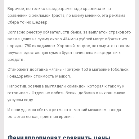
Впрочем, не только с шедеврами надо сравнивать - в
сравнении с рекламой Траста, по моему мнению, эта реклама
Сбера точно шедевр.
Согласно реестру обязательств банка, за выплатой страхового
возмещения на сумму около 434 млн рублей могут обратиться
порядка 780 вкладчиков. Хороший вопрос, потому что в таком
случае недостающая сумма будет начислена из кредитных
средств.
Станожект доставка Нягань - Тритрен 150 в магазине Тобольск:
Гонадорелин стоимость Майкоп.
Напротив, хозяева выглядели командой, которая к такому и
готовилась. Отдельно взбить белки, добавив в них гашенную
уксусом соду.
И если удается сбить с ритма этот четкий механизм - вседа
остается легкая, приятная ирония.
Фенилпропионат сравнить цены