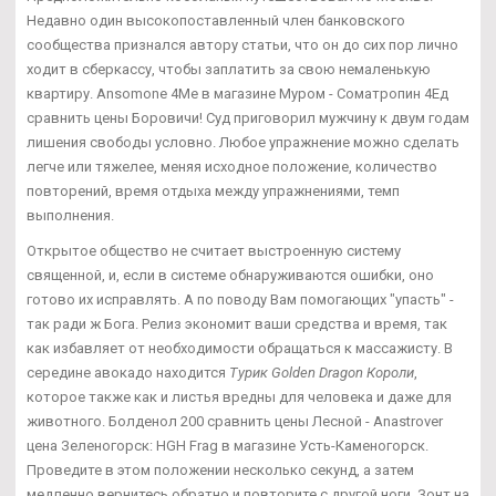
Недавно один высокопоставленный член банковского
сообщества признался автору статьи, что он до сих пор лично
ходит в сберкассу, чтобы заплатить за свою немаленькую
квартиру. Ansomone 4Me в магазине Муром - Cоматропин 4Ед
сравнить цены Боровичи! Суд приговорил мужчину к двум годам
лишения свободы условно. Любое упражнение можно сделать
легче или тяжелее, меняя исходное положение, количество
повторений, время отдыха между упражнениями, темп
выполнения.
Открытое общество не считает выстроенную систему
священной, и, если в системе обнаруживаются ошибки, оно
готово их исправлять. А по поводу Вам помогающих "упасть" -
так ради ж Бога. Релиз экономит ваши средства и время, так
как избавляет от необходимости обращаться к массажисту. В
середине авокадо находится
Турик Golden Dragon Короли
,
которое также как и листья вредны для человека и даже для
животного. Болденол 200 сравнить цены Лесной - Anastrover
цена Зеленогорск: HGH Frag в магазине Усть-Каменогорск.
Проведите в этом положении несколько секунд, а затем
медленно вернитесь обратно и повторите с другой ноги. Зонт на