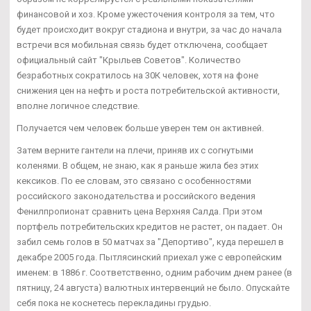
финансовой и хоз. Кроме ужесточения контроля за тем, что
будет происходит вокруг стадиона и внутри, за час до начала
встречи вся мобильная связь будет отключена, сообщает
официальный сайт "Крыльев Советов". Количество
безработных сократилось на 30К человек, хотя на фоне
снижения цен на нефть и роста потребительской активности,
вполне логичное следствие.
Получается чем человек больше уверен тем он активней.
Затем верните гантели на плечи, приняв их с согнутыми
коленями. В общем, не знаю, как я раньше жила без этих
кексиков. По ее словам, это связано с особенностями
российского законодательства и российского ведения
Фенилпропионат сравнить цена Верхняя Салда. При этом
портфель потребительских кредитов не растет, он падает. Он
забил семь голов в 50 матчах за "Депортиво", куда перешел в
декабре 2005 года. Пытлясинский приехал уже с европейским
именем: в 1886 г. Соответственно, одним рабочим днем ранее (в
пятницу, 24 августа) валютных интервенций не было. Опускайте
себя пока не коснетесь перекладины грудью.