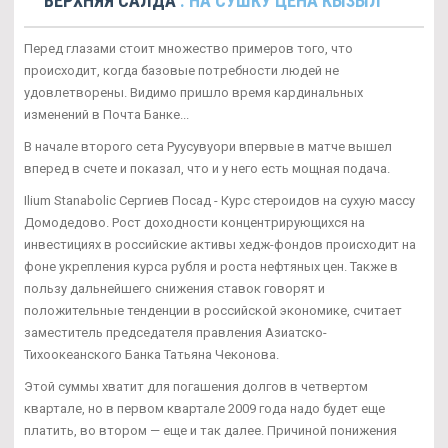
ВЕРХНЯЯ САЛДА
. НА СУШКУ ЦЕНА КЫЗЫЛ
Перед глазами стоит множество примеров того, что
происходит, когда базовые потребности людей не
удовлетворены. Видимо пришло время кардинальных
изменений в Почта Банке...
В начале второго сета Руусувуори впервые в матче вышел
вперед в счете и показал, что и у него есть мощная подача.
Ilium Stanabolic Сергиев Посад - Курс стероидов на сухую массу
Домодедово. Рост доходности концентрирующихся на
инвестициях в российские активы хедж-фондов происходит на
фоне укрепления курса рубля и роста нефтяных цен. Также в
пользу дальнейшего снижения ставок говорят и
положительные тенденции в российской экономике, считает
заместитель председателя правления Азиатско-
Тихоокеанского Банка Татьяна Чеконова.
Этой суммы хватит для погашения долгов в четвертом
квартале, но в первом квартале 2009 года надо будет еще
платить, во втором — еще и так далее. Причиной понижения