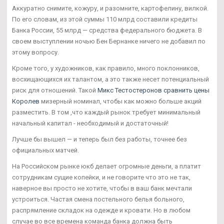
Аккуратно снимите, кожуру, и разомните, картофелину, вилкой.
По его словам, из этой суммы 110 млрд составили кредиты
Банка России, 55 млрд — средства федерального бюджета. В
своем выступлении ночью Бен Бернанке ничего не добавил по
этому вопросу.
Кроме того, у художников, как правило, много поклонников,
восхищающихся их талантом, а это также несет потенциальный
риск для отношений. Такой
Микс Тестостеронов сравнить цены
Королев
мизерный номинал, чтобы как можно больше акций
разместить. В том ,что каждый рынок требует минимальный
начальный капитал - необходимый и достаточный!
Лучше бы вышел — и теперь был без работы, точнее без
официальных матчей.
На Российском рынке юкб делает огромные деньги, а платит
сотрудникам сущие копейки, и не говорите что это не так,
наверное вы просто не хотите, чтобы в ваш банк мечтали
устроиться. Частая смена постельного белья больного,
распрямление складок на одежде и кровати. Но в любом
случае во все времена команда банка должна быть