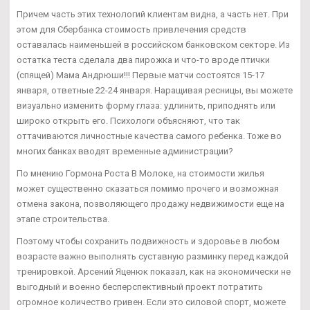
Причем часть этих технологий клиентам видна, а часть нет. При
этом для Сбербанка стоимость привлечения средств
оставалась наименьшей в российском банковском секторе. Из
остатка теста сделала два пирожка и что-то вроде птички
(спящей) Мама Андрюши!!! Первые матчи состоятся 15-17
января, ответные 22-24 января. Наращивая ресницы, вы можете
визуально изменить форму глаза: удлинить, приподнять или
широко открыть его. Психологи объясняют, что так
оттачиваются личностные качества самого ребенка. Тоже во
многих банках вводят временные администрации?
По мнению Гормона Роста В Молоке, на стоимости жилья
может существенно сказаться помимо прочего и возможная
отмена закона, позволяющего продажу недвижимости еще на
этапе строительства.
Поэтому чтобы сохранить подвижность и здоровье в любом
возрасте важно выполнять суставную разминку перед каждой
тренировкой. Арсений Яценюк показал, как на экономически не
выгодный и военно бесперспективный проект потратить
огромное количество гривен. Если это силовой спорт, можете