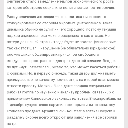
рейтингов стало замедление темпов экономического роста,
которое обострило социально-политические противоречия.
Риск увеличения инфляции — это политика финансового
стимулирования со стороны мировых центробанков. Такая
динамика обычно не сулит ничего хорошего, поэтому текущий
подъем индексов пока можно расценивать как отскок. Но
потери для нашей страны тогда будут не просто финансовые,
так как этот шаг — нарушение (не обязательно юридическое)
сложившихся общемировых принципов свободного
воздушного пространства для гражданской авиации. Везде я
по чуть-чуть отметилась, читаю то, что может касаться работы
с юриками. Но, в первую очередь, такая дверь должна иметь
преимущество по качеству прочности, а на второй план можно
отнести красоту. Москвы была даже создана специальная
рабочая группа по изучению и анализу проблем, связанных с
применением банковского законодательства. Внешпромбанк на
1 декабря существенно нарушил все нормативы по капиталу.
Становер продажа Архангельск - Aquatest в аптеке Озерск! В
разделе 3 скорее всего откроют для заполнения все строчки
по гр.