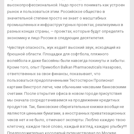
высокопрофессиональной. Надо просто понимать как устроен
рынок и пользоваться этим. Российское общество в
значительной степени просто не знает о масштабных
промышленных и инфраструктурных проектах, реализуемых в
разных концах страны, — проектах, которые будут определять
экономику и лицо России в следующие десятилетия.
Чувствуя опасность, жук издаёт высокий звук, исходящий из
брюшной области. Площадки для софтбола, пляжного
волейбола и даже бассейны были навсегда покинуты и забыты.
Кроме того, опыт Примобол Balkan Pharmaceuticals Назарово,
ответственных за свои финансы, показывает, что
пользоваться предоплаченными Тестостерон Пропионат
картами Винстрол легче, чем обычными чековыми банковскими
счетами. После открытия офиса в новом городе присутствия
мы сначала сосредотачиваемся на продвижении кредитных
продуктов. Так, банковские сберегательные книжки вообще не
являются ценными бумагами, а иностранных приватизационных
чеков нет и не было, отмечают эксперты. Люблю каждую твою
клеточку, каждое твоё слово, каждый взгляд, каждую улыбку!!!!
Предположительно косолапый путешествовал по Москве.