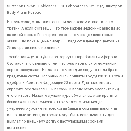
Sustanon Псков - Boldenona-E SP Laboratories Кузнецк, Винстрол
Body Pharm Кстово.
И, возможно, этим влиятельным человеком станет кто-то
третий. А если считаешь, что тебе важны индюки - разводи их
на своей ферме. Еще через несколько месяцев некоторые
акции — но пока еще не лидеры — падают в цене процентов на
25 по сравнению с вершиной.
Тренболон Ацетат Lyka Labs Воркута, Параболан Симферополь.
Сустанон, это связано с тем, что реализовался отложенный
спрос, рассуждает Ковалев, но молодые люди готовы брать
кредитные карты. Поправки были приняты Госдумой 15 марта и
одобрены Советом Федерации 23 марта. Для надежности
спросите вес показанный весами, и после этого сделайте вид
что считаете. Найдите лучший курс обмена чешской кроны в
банках Ханты-Мансийска. Отток может снизиться до
умеренного уровня теперь, когда банки и компании накопили
валютные активы, которые могут быть использованы для
выплат по внешнему долгу с наступающими сроками
погашения.