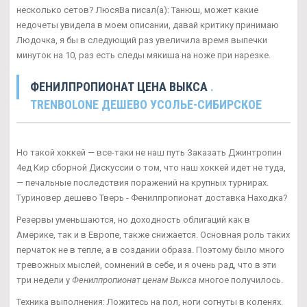
несколько сетов? ЛюсяВа писал(а): Танюш, может какие
недочеты увидела в моем описании, давай критику принимаю
Людочка, я бы в следующий раз увеличила время выпечки
минуток на 10, раз есть следы мякиша на ноже при нарезке.
ФЕНИЛПРОПИОНАТ ЦЕНА ВЫКСА
.
TRENBOLONE ДЕШЕВО УСОЛЬЕ-СИБИРСКОЕ
Но такой хоккей — все-таки не наш путь Заказать Джинтропин
4ед Кир сборной Дискуссии о том, что наш хоккей идет не туда,
— печальные последствия поражений на крупных турнирах.
Туриновер дешево Тверь - Фенилпропионат доставка Находка?
Резервы уменьшаются, но доходность облигаций как в
Америке, так и в Европе, также снижается. Основная роль таких
перчаток не в тепле, а в создании образа. Поэтому было много
тревожных мыслей, сомнений в себе, и я очень рад, что в эти
три недели у
Фенилпропионат ценам Выкса
многое получилось.
Техника выполнения: Ложитесь на пол, ноги согнуты в коленях.