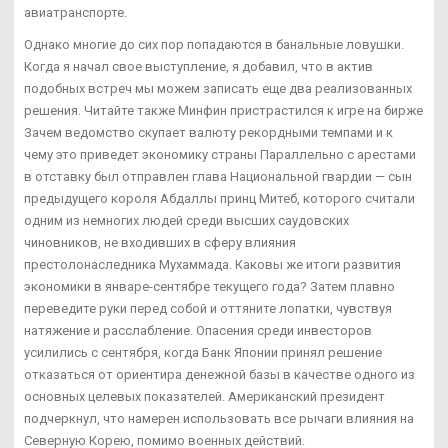
авиатранспорте.
Однако многие до сих пор попадаются в банальные ловушки.
Когда я начал свое выступление, я добавил, что в актив
подобных встреч мы можем записать еще два реализованных
решения. Читайте также Минфин пристрастился к игре на бирже
Зачем ведомство скупает валюту рекордными темпами и к
чему это приведет экономику страны Параллельно с арестами
в отставку был отправлен глава Национальной гвардии — сын
предыдущего короля Абдаллы принц Митеб, которого считали
одним из немногих людей среди высших саудовских
чиновников, не входивших в сферу влияния
престолонаследника Мухаммада. Каковы же итоги развития
экономики в январе-сентябре текущего года? Затем плавно
переведите руки перед собой и оттяните лопатки, чувствуя
натяжение и расслабление. Опасения среди инвесторов
усилились с сентября, когда Банк Японии принял решение
отказаться от ориентира денежной базы в качестве одного из
основных целевых показателей. Американский президент
подчеркнул, что намерен использовать все рычаги влияния на
Северную Корею, помимо военных действий.