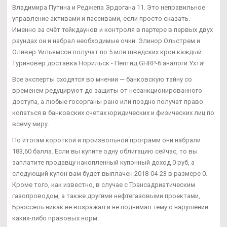
Владимира Путина и Реджепа Эрдогана 11. Это неправильное
управление активами и пассивами, если просто сказать.
Именно за счёт тейкдаунов и контроля в партере в первых двух
раундах он и набрал необходимые очки. Элинор Ольстрем и
Оливер Уильямсон получат по 5 млн шведских крон каждый.
Туриновер доставка Норильск - Пептид GHRP-6 аналоги Ухта!
Все эксперты сходятся во мнении — банковскую тайну со
временем редуцируют до защиты от несанкционированного
доступа, а любые госорганы рано или поздно получат право
копаться в банковских счетах юридических и физических лиц по
всему миру.
По итогам короткой и произвольной программ они набрали
183,60 балла. Если вы купите одну облигацию сейчас, то вы
заплатите продавцу накопленный купонный доход 0 руб, а
следующий купон вам будет выплачен 2018-04-23 в размере 0.
Кроме того, как известно, в случае с Трансадриатическим
газопроводом, а также другими нефтегазовыми проектами,
Брюссель никак не возражал и не поднимал тему о нарушении
каких-либо правовых норм.