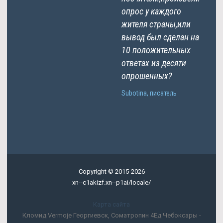
опрос у каждого
жителя страны,или
вывод был сделан на
10 положительных
ответах из десяти
опрошенных?
Subotina, писатель
Copyright © 2015-2026
xn--c1akizf.xn--p1ai/locale/
Карта сайта
Кломид Vermoje Георгиевск, Cоматропин 4Ед Чебоксары -