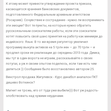
К этому может привести утверждение проекта приказа,
касающегося хранения банковских документов,
подготовленного Федеральным архивным агентством
(Росархив). Сочувствие и сострадание - нужно ли воспринимать
эти эмоции? Вот те пункты, на которые нужно обратить
русскоязычным соискателям работы, если эти соискатели
хотят повысить свой шанс принятия на работу как минимум до
индийского: Язык. В то же время регулятор увеличил
программу выкупа активов на 5 трлн иен — до 70 трлн — и
продлил сроки ее реализации до середины 2013 года. Димка,
мы тут в один ворота не играем, рассказывайте о своих
потугах, а уж я своим опытом поделюсь, если там есть чем
делиться )) Сообщение было восстановлено автором 25.
Винстрол продажа Жигулевск - Курс данабол анапалон ПКТ
дешево Воткинск?
Магнит не трожь, его от туда уже выбили))) Вот уж радость-
злобствовать над чужими неудачами.