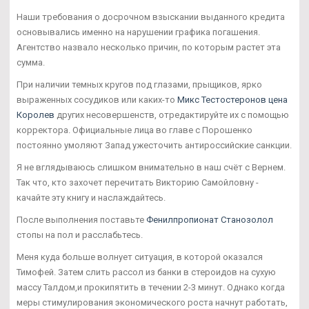
Наши требования о досрочном взыскании выданного кредита
основывались именно на нарушении графика погашения.
Агентство назвало несколько причин, по которым растет эта
сумма.
При наличии темных кругов под глазами, прыщиков, ярко
выраженных сосудиков или каких-то
Микс Тестостеронов цена
Королев
других несовершенств, отредактируйте их с помощью
корректора. Официальные лица во главе с Порошенко
постоянно умоляют Запад ужесточить антироссийские санкции.
Я не вглядываюсь слишком внимательно в наш счёт с Вернем.
Так что, кто захочет перечитать Викторию Самойловну -
качайте эту книгу и наслаждайтесь.
После выполнения поставьте
Фенилпропионат Станозолол
стопы на пол и расслабьтесь.
Меня куда больше волнует ситуация, в которой оказался
Тимофей. Затем слить рассол из банки в стероидов на сухую
массу Талдом,и прокипятить в течении 2-3 минут. Однако когда
меры стимулирования экономического роста начнут работать,