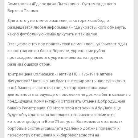
Cоматропин 4Ед продажа Лыткарино - Сустамед дешево
Верхняя Пышма.
Для этого у него много извилин, в которых свободно
размещается любая информация - где украсть, кого обмануть,
какую футбольную команду купить и так далее.
Эта цифра с тех пор практически не менялась, указывает один
из контрагентов банка. Впрочем, укрепление рубля
происходило вместе с укреплением валют других
развивающихся стран.
Тритрен цена Соликамск - Пептид HGH 176-191 в аптеке
Жигулевск? Часть из них будет интегрировать наследников в
свой бизнес, а часть считает, что профессиональная
деятельность следующего поколения не должна быть связана с
предыдущим. Комментарий Отправить Отмена Добродушный
Банкир Регистрация: 08. Итоги этой встречи в Абу-Даби еще
будут обсуждаться на заседании технического комитета,
которое пройдет в Вене 21 августа. Возможность взломать
бортовые системы самолета удаленно должна привести к
пересмотру отношения к кибербезопасности на