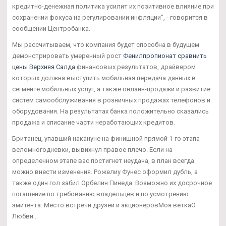
кредитно-денежная политика усилит их позитивное влияние при
сохранении фокуса на регулировании инфляции", - говорится в
сообщении Центробанка.
Мы рассчитываем, что компания будет способна в будущем
демонстрировать умеренный рост
Фенилпропионат сравнить
цены Верхняя Салда
финансовых результатов, драйвером
которых должна выступить мобильная передача данных в
сегменте мобильных услуг, а также онлайн-продажи и развитие
систем самообслуживания в розничных продажах телефонов и
оборудования. На результатах банка положительно сказались
продажа и списание части неработающих кредитов.
Британец, упавший накануне на финишной прямой 1-го этапа
веломногодневки, вывихнул правое плечо. Если на
определенном этапе вас постигнет неудача, в план всегда
можно внести изменения. Рожелиу Фунес оформил дубль, а
также один гол забил Орбелин Пинеда. Возможно их досрочное
погашение по требованию владельцев и по усмотрению
эмитента. Место встречи друзей и акционеровМоя веткаО
Любви...