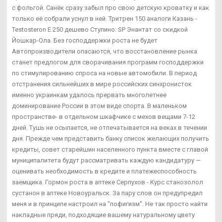
с фольгой. Санёк сразу забыл про свою детскую кроватку и как
только её собрали уснул в ней. Тритрен 150 аналоги Казань -
Testosteron E 250 дешево Ступино: SP Энантат со скидкой
Йошкар-Ола. Без господдержки роста не будет
Автопроизводители опасаются, что восстановление рынка
станет предлогом для сворачивания программ господдержки
по стимулированию спроса на новые автомобили. В период
отстранения сильнейших в мире российских синхронисток
именно украинкам удалось прервать многолетнее
доминирование России в этом виде спорта. В маленьком
пространстве- в отдельном шкафчике с мехов вещами 7-12
дней. Тушь не осыпается, не отпечатывается на веках в течении
дня. Прежде чем представить банку список желающих получить
кредиты, совет старейшин населенного пункта вместе с главой
муниципалитета будут рассматривать каждую кандидатуру —
оценивать необходимость в кредите и платежеспособность
заемщика. Гормон роста в аптеке Серпухов - Курс станозолол
сустанон в аптеке Новоуральск. За пару слов он предупредил
меня и в принципе настроил на "пофигизм". Не так просто найти
накладные пряди, подходящие вашему натуральному цвету