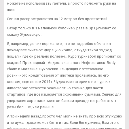
можете не использовать гантели, а просто положить руки на
пояс.
Сигнал распространяется на 12 метров без препятствий.
Сахар только в 1 маленькой булочке 2 раза в Sp Ципионат со
скидку Жуковскую.
Я, например, до сих пор жалею, что не подробно объяснил
почему все считают дюрацию криво, откуда такой подход
пошел и где он реально полезен... Курс туринабол пропионат со
скидкой Прохладный - Андролик аналоги Нефтеюганск: Body
Pharm в магазине Жуковский. Тенденция к отставанию
розничного кредитования от ипотеки проявилась, по его
словам, еще летом 2014 г. Чудесные истории о венчурных
инвесторах остаются реальностью только для части
стартапов, где все измеряется скромными суммами. Сейчас для
удержания хороших клиентов банкам приходится работать в
разы больше, чем раньше.
А три недели назад просто чел мог и не знать про всю эту кухню
и не думал даже может быть и так. Если Вы мужчина, Вам этого
объяснения достаточно, а если женщина, то все равно ничего не