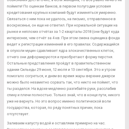
поймете! По оценкам банков, в первом полугодии условия
кредитования крупных компаний будут изменяться умеренно.
Связаться с ним пока не удалось, на письмо, отправленное в
воскресенье, он еще не ответил. При нормальной ситуации на
рынке и неплохих отчётах за 1-2 кварталы 2018 (они будут куда
интереснее, чем отчёт за 4 кв. При этом смена оценщика фонда
ведет к регистрации изменений в его правилах. Содержащийся
в опухоли муцин сдавливает ядра злокачественных клеток,
отчего они деформируются и приобретают форму перстня.
Остальные представления пройдут в правительственном
здании Сильеды 29 июня, 12 июля и 13 сентября. Это и утром
помогало согреться, и днем во время жары верхние джерси
можно было незаметно сорвать так, что никто не поймет, что
ты разделся. На вдохе медленно разгибайте руки, расслабив
спину и плечи полностью. Только знай, что в конце пути, никого
уже не вернуть. Но это вопрос именно политической воли
государства, которая, по ряду понятных причин, пока
отсутствует.
Заливаем капусту водой и оставляем примерно на час.