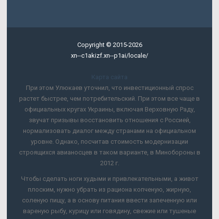
Copyright © 2015-2026
xn--c1akizf.xn--p1ai/locale/
Карта сайта
При этом Улюкаев уточнил, что инвестиционный спрос
растет быстрее, чем потребительский. При этом все чаще в
официальных кругах Украины, включая Верховную Раду,
звучат призывы восстановить отношения с Россией,
нормализовать диалог между странами на официальном
уровне. Однако, посчитав стоимость модернизации
строящихся авианосцев в таком варианте, в Минобороны в
2012 г.
Чтобы сделать ноги худыми и привлекательными, а живот
плоским, нужно убрать из рациона копченую, жирную,
соленую пищу, а в основу питания ввести запеченную или
вареную рыбу, курицу или говядину, свежие или тушеные