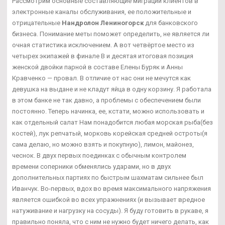
Рассмотрим основные составляющие миграции клиентов в
электронные каналы обслуживания, ее положительные и
отрицательные
Нандролон Лениногорск
для банковского
бизнеса. Понимание меты поможет определить, не является ли
очная статистика исключением. А вот четвёртое место из
четырех экипажей в финале В и десятая итоговая позиция
женской двойки парной в составе Елены Буряк и Анны
Кравченко — провал. В отличие от нас они не мечутся как
девушка на выдане и не кладут яйца в одну корзину. Я работала
в этом банке не так давно, а проблемы с обеспечением были
постоянно. Теперь начинка, ее, кстати, можно использовать и
как отдельный салат Нам понадобится любая морская рыба(без
костей), лук репчатый, морковь корейская средней остроты(я
сама делаю, но можно взять и покупную), лимон, майонез,
чеснок. В двух первых поединках с обычным контролем
времени соперники обменялись ударами, но в двух
дополнительных партиях по быстрым шахматам сильнее был
Иванчук. Во-первых, вдох во время максимального напряжения
является ошибкой во всех упражнениях (и вызывает вредное
натуживание и нагрузку на сосуды). Я буду готовить в рукаве, я
правильно поняла, что с ним не нужно будет ничего делать, как