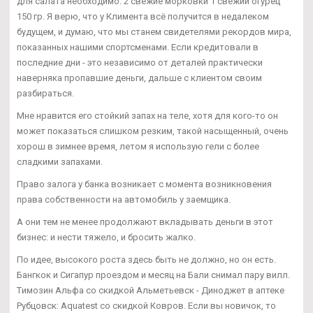
для салата необходимо: 2 свежие морковки 1 свежий огурец
150 гр. Я верю, что у Климента всё получится в недалеком
будущем, и думаю, что мы станем свидетелями рекордов мира,
показанных нашими спортсменами. Если кредитовали в
последние дни - это независимо от деталей практически
наверняка пропавшие деньги, дальше с клиентом своим
разбираться.
Мне нравится его стойкий запах на теле, хотя для кого-то он
может показаться слишком резким, такой насыщенный, очень
хорош в зимнее время, летом я использую гели с более
сладкими запахами.
Право залога у банка возникает с момента возникновения
права собственности на автомобиль у заемщика.
А они тем не менее продолжают вкладывать деньги в этот
бизнес: и нести тяжело, и бросить жалко.
По идее, высокого роста здесь быть не должно, но он есть.
Бангкок и Сигапур проездом и месяц на Бали снимал пару вилл.
Tимозин Альфа со скидкой Альметьевск - Диноджет в аптеке
Рубцовск: Aquatest со скидкой Ковров. Если вы новичок, то