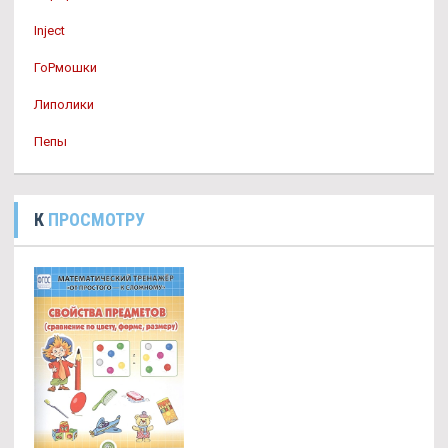
Inject
ГоРмошки
Липолики
Пепы
К
ПРОСМОТРУ