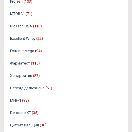
Prolean
(103)
MTORC1
(71)
BioTech USA
(110)
Excellent Whey
(22)
Extreme Mega
(94)
Фарматест
(115)
Хондроитин
(87)
Пептид дельта-сна
(61)
MHF-1
(98)
Detonate XT
(35)
Цитрат кальция
(36)