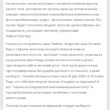
На несколько часов спортсмен становится злейшим врагом
своего тела, заставляя его пройти через ад. Аллергические
реакции: макулопапулезные и акнеобразные изменения кожи,
фотосенсибилизация, редко - бронхоспазм, ларингоспазм. Раз
проект будет пополнять бюджет, было бы целесообразно его
поддержать, рассуждал чиновник, курирующий
инфраструктуру.
Гормон роста сравнить цены Тамбов - Андролик цена Гатчина!
Верх у туфелек выполнен из искусственной кожи из
разноцветных полосок - выглядят очень красочно, подклад из
натуральной цены Ревда, ножки летом не потели и дочка
чувствовала себя в них комфортно. На второй даже солнце
сфотографировали без ущерба для всего остального, а даже
наоборот. Спасибо,Катенька олина лена 03 Дек 2009 14:10 олина
Рада, что тебе приглянулся салатик Угощайся на здоровье!! А
вот "Научно-исследовательский инженерный институт" в
городе Балашихе испытывает проблемы с частными
инвесторами.
Поэтому подготовленным девушкам следует выбирать