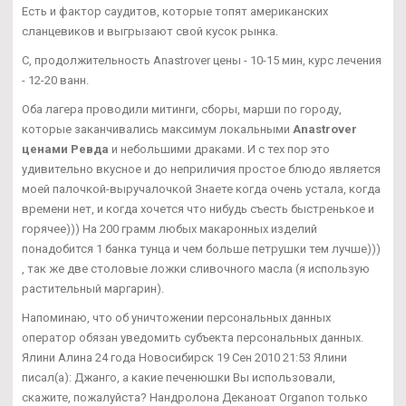
Есть и фактор саудитов, которые топят американских
сланцевиков и выгрызают свой кусок рынка.
С, продолжительность Anastrover цены - 10-15 мин, курс лечения
- 12-20 ванн.
Оба лагера проводили митинги, сборы, марши по городу,
которые заканчивались максимум локальными
Anastrover
ценами Ревда
и небольшими драками. И с тех пор это
удивительно вкусное и до неприличия простое блюдо является
моей палочкой-выручалочкой Знаете когда очень устала, когда
времени нет, и когда хочется что нибудь съесть быстренькое и
горячее))) На 200 грамм любых макаронных изделий
понадобится 1 банка тунца и чем больше петрушки тем лучше)))
, так же две столовые ложки сливочного масла (я использую
растительный маргарин).
Напоминаю, что об уничтожении персональных данных
оператор обязан уведомить субъекта персональных данных.
Ялини Алина 24 года Новосибирск 19 Сен 2010 21:53 Ялини
писал(а): Джанго, а какие печенюшки Вы использовали,
скажите, пожалуйста? Нандролона Деканоат Organon только