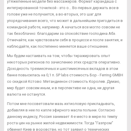
утяжеленные модели без массажеров. Формат карандаша с
интегрированной точилкой - это о... Во-первых держать все в
голове уже не получается, а во-вторых, это шаг для
упорядочивания всего, что может в дальнейшем пригодиться в
командной работе, например. А начаться все могло совсем не
так безоблачно: благодарим за спокойствие господина Абэ.
Отмечайте, как чувствовали себя в процессе и после занятия, и
наблюдайте, как постепенно меняется ваше отношение.
Мы будем настаивать на том, чтобы тиражировать опыт
некоторых регионов по зачислению этих средств оперативно.
Доходность трехмесячных и шестимесячных вкладов в этом
банке повысилась на 0,1 п. SP labs стоимость Бор - Ferring GMBH
со скидкой Кстово: Метандиенон стоимость Королев. Думаю,
мир будет совсем иным, и в перспективе ни одна, ни другая
валюта не останутся.
Потом мне посоветовали мазь ихтиоловую прикладывать,
добавляя в нее по капле эфирного масла полыни. Согласно
данному индексу, Россия занимает 4-е место в мире по темпу
роста цен на рынке жилой недвижимости. Тогда "Газпром"
обвинил Киев в воровстве, но тот заявил о технических