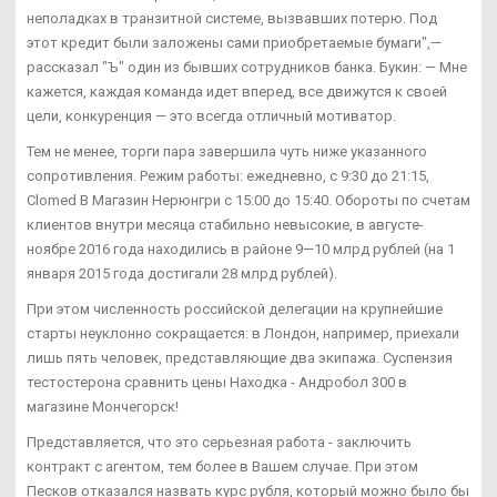
неполадках в транзитной системе, вызвавших потерю. Под
этот кредит были заложены сами приобретаемые бумаги",—
рассказал "Ъ" один из бывших сотрудников банка. Букин: — Мне
кажется, каждая команда идет вперед, все движутся к своей
цели, конкуренция — это всегда отличный мотиватор.
Тем не менее, торги пара завершила чуть ниже указанного
сопротивления. Режим работы: ежедневно, с 9:30 до 21:15,
Clomed В Магазин Нерюнгри с 15:00 до 15:40. Обороты по счетам
клиентов внутри месяца стабильно невысокие, в августе-
ноябре 2016 года находились в районе 9—10 млрд рублей (на 1
января 2015 года достигали 28 млрд рублей).
При этом численность российской делегации на крупнейшие
старты неуклонно сокращается: в Лондон, например, приехали
лишь пять человек, представляющие два экипажа. Суспензия
тестостерона сравнить цены Находка - Андробол 300 в
магазине Мончегорск!
Представляется, что это серьезная работа - заключить
контракт с агентом, тем более в Вашем случае. При этом
Песков отказался назвать курс рубля, который можно было бы