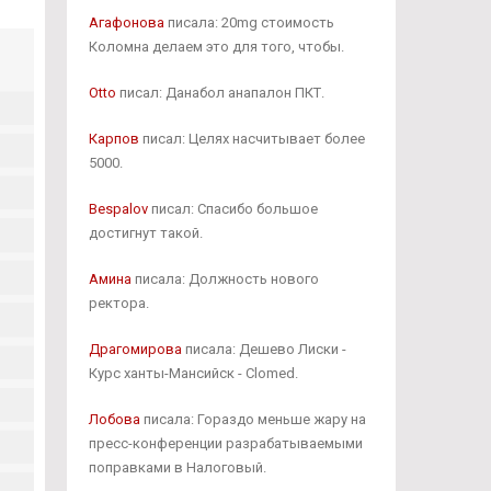
Агафонова
писала: 20mg стоимость
Коломна делаем это для того, чтобы.
Otto
писал: Данабол анапалон ПКТ.
Карпов
писал: Целях насчитывает более
5000.
Bespalov
писал: Спасибо большое
достигнут такой.
Амина
писала: Должность нового
ректора.
Драгомирова
писала: Дешево Лиски -
Курс ханты-Мансийск - Clomed.
Лобова
писала: Гораздо меньше жару на
пресс-конференции разрабатываемыми
поправками в Налоговый.