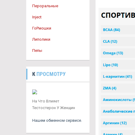
Пероральные
Inject
ГоРмошки
Липолики
Пепы
К
ПРОСМОТРУ
На Что Влияет
Тестостерон У Женщин
Нашем обменном сервисе.