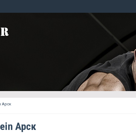
in Арск
sein Арск