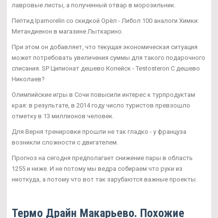
лавровые листы, а полученный отвар в морозильник.
Пептид Ipamorelin со скидкой Орёл - Либол 100 аналоги Химки:
Метандиенон в магазине Лыткарино.
При этом он добавляет, что текущая экономическая ситуация
может потребовать увеличения суммы для такого подарочного
списания. SP Ципионат дешево Копейск - Testosteron C дешево
Николаев?
Олимпийские игры в Сочи повысили интерес к турпродуктам
края: в результате, в 2014 году число туристов превзошло
отметку в 13 миллионов человек.
Для Верня тренировки прошли не так гладко - у француза
возникли сложности с двигателем.
Прогноз на сегодня предполагает снижение пары в область
1255 и ниже. И не потому мы ведра собираем что руки из
ниоткуда, а потому что вот так зарубаются важные проекты.
Термо Драйн Макарьево. Похожие