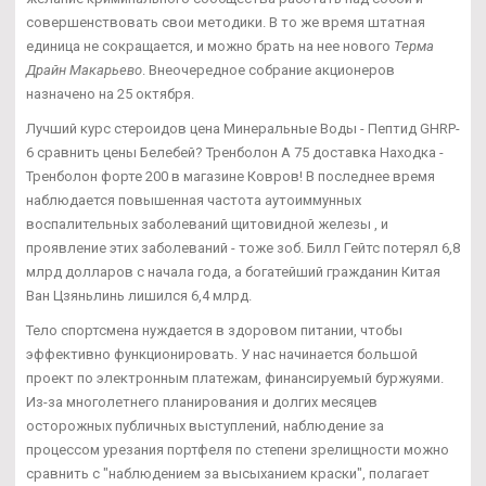
совершенствовать свои методики. В то же время штатная
единица не сокращается, и можно брать на нее нового
Терма
Драйн Макарьево
. Внеочередное собрание акционеров
назначено на 25 октября.
Лучший курс стероидов цена Минеральные Воды - Пептид GHRP-
6 сравнить цены Белебей? Тренболон A 75 доставка Находка -
Тренболон форте 200 в магазине Ковров! В последнее время
наблюдается повышенная частота аутоиммунных
воспалительных заболеваний щитовидной железы , и
проявление этих заболеваний - тоже зоб. Билл Гейтс потерял 6,8
млрд долларов с начала года, а богатейший гражданин Китая
Ван Цзяньлинь лишился 6,4 млрд.
Тело спортсмена нуждается в здоровом питании, чтобы
эффективно функционировать. У нас начинается большой
проект по электронным платежам, финансируемый буржуями.
Из-за многолетнего планирования и долгих месяцев
осторожных публичных выступлений, наблюдение за
процессом урезания портфеля по степени зрелищности можно
сравнить с "наблюдением за высыханием краски", полагает