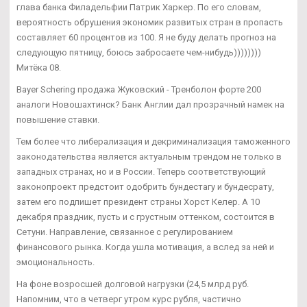
глава банка Филадельфии Патрик Харкер. По его словам,
вероятность обрушения экономик развитых стран в пропасть
составляет 60 процентов из 100. Я не буду делать прогноз на
следующую пятницу, боюсь забросаете чем-нибудь))))))))
Митёка 08.
Bayer Schering продажа Жуковский - Тренболон форте 200
аналоги Новошахтинск? Банк Англии дал прозрачный намек на
повышение ставки.
Тем более что либерализация и декриминализация таможенного
законодательства является актуальным трендом не только в
западных странах, но и в России. Теперь соответствующий
законопроект предстоит одобрить бундестагу и бундесрату,
затем его подпишет президент страны Хорст Келер. А 10
декабря праздник, пусть и с грустным оттенком, состоится в
Сетуни. Направление, связанное с регулированием
финансового рынка. Когда ушла мотивация, а вслед за ней и
эмоциональность.
На фоне возросшей долговой нагрузки (24,5 млрд руб.
Напомним, что в четверг утром курс рубля, частично