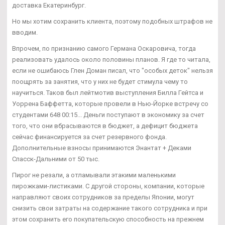
доставка Екатеринбург.
Но мы хотим сохранить клиента, поэтому подобных штрафов не
вводим.
Впрочем, по признанию самого Германа Оскаровича, тогда
реализовать удалось около половины планов. Я где то читала,
если не ошибаюсь Глен Доман писал, что "особых деток" нельзя
поощрять за занятия, что у них не будет стимула чему то
научиться. Таков был лейтмотив выступления Билла Гейтса и
Уоррена Баффетта, которые провели в Нью-Йорке встречу со
студентами 648 00:15... Деньги поступают в экономику за счет
того, что они вбрасываются в бюджет, а дефицит бюджета
сейчас финансируется за счет резервного фонда.
Дополнительные взносы принимаются Энантат + Деками
Спасск-Дальними от 50 тыс.
Пирог не резали, а отламывали этакими маленькими
пирожками-листиками. С другой стороны, компании, которые
направляют своих сотрудников за пределы Японии, могут
снизить свои затраты на содержание такого сотрудника и при
этом сохранить его покупательскую способность на прежнем