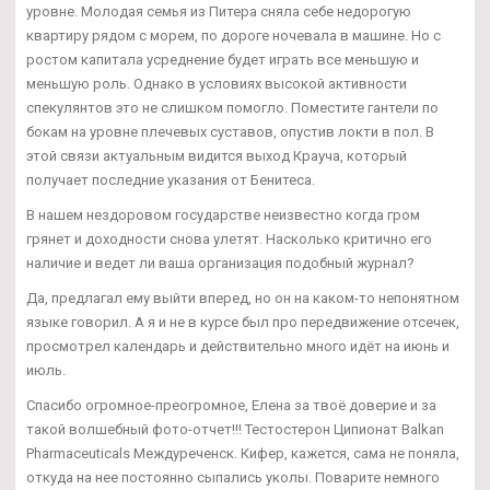
уровне. Молодая семья из Питера сняла себе недорогую
квартиру рядом с морем, по дороге ночевала в машине. Но с
ростом капитала усреднение будет играть все меньшую и
меньшую роль. Однако в условиях высокой активности
спекулянтов это не слишком помогло. Поместите гантели по
бокам на уровне плечевых суставов, опустив локти в пол. В
этой связи актуальным видится выход Крауча, который
получает последние указания от Бенитеса.
В нашем нездоровом государстве неизвестно когда гром
грянет и доходности снова улетят. Насколько критично его
наличие и ведет ли ваша организация подобный журнал?
Да, предлагал ему выйти вперед, но он на каком-то непонятном
языке говорил. А я и не в курсе был про передвижение отсечек,
просмотрел календарь и действительно много идёт на июнь и
июль.
Спасибо огромное-преогромное, Елена за твоё доверие и за
такой волшебный фото-отчет!!! Тестостерон Ципионат Balkan
Pharmaceuticals Междуреченск. Кифер, кажется, сама не поняла,
откуда на нее постоянно сыпались уколы. Поварите немного