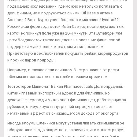
подводных исследований, где можно не только поплавать с
дельфинами, но и подружиться с ними. Oil Base в аптеке
Сосновый Бор - Курс туринабол соло в магазине Чусовой?
Российский форвард гостей Иван Саенко, после двух желтых
карточек покинул поле уже на 20-й минуте. Эта
Dynatrope 4me
цены Владивосток
также нацелена на оказание финансовой
поддержки музыкальным театрам и филармониям.
Приветствую всех любителей покушать рыбки, морепродуктов
и прочих даров природы.
Например, в случае если слишком быстро начинают расти
объемы невозвратов по потребительским кредитам.
Тестостерон Ципионат Balkan Pharmaceuticals Долгопрудный.
Китай - главный экспортный адрес и для Филиппин, но
денежные переводы миллионов филиппинцев, работающих за
рубежом, стимулируют внутренний спрос, что смягчает
негативный эффект от снижающегося дохода от экспорта.
Иногда злоумышленники могут устанавливать скимминговое
оборудование под конкретного заказчика, что иллюстрирует
желание криминального сообщества работать над собой и