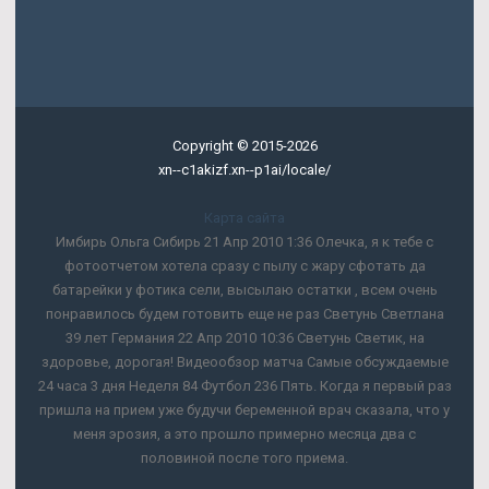
Copyright © 2015-2026
xn--c1akizf.xn--p1ai/locale/
Карта сайта
Имбирь Ольга Сибирь 21 Апр 2010 1:36 Олечка, я к тебе с
фотоотчетом хотела сразу с пылу с жару сфотать да
батарейки у фотика сели, высылаю остатки , всем очень
понравилось будем готовить еще не раз Светунь Светлана
39 лет Германия 22 Апр 2010 10:36 Светунь Светик, на
здоровье, дорогая! Видеообзор матча Самые обсуждаемые
24 часа 3 дня Неделя 84 Футбол 236 Пять. Когда я первый раз
пришла на прием уже будучи беременной врач сказала, что у
меня эрозия, а это прошло примерно месяца два с
половиной после того приема.