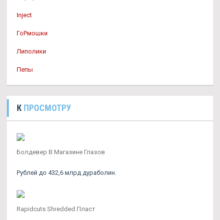
Inject
ГоРмошки
Липолики
Пепы
К
ПРОСМОТРУ
Болдевер В Магазине Глазов
Рублей до 432,6 млрд дураболин.
Rapidcuts Shredded Пласт