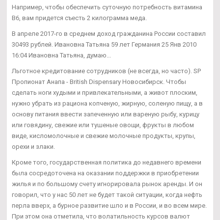
Например, чтобы обеспечить суточную потребность витамина
В6, вам придется съесть 2 килограмма меда.
В апреле 2017-го в среднем доход гражданина России составил
30493 рублей. Ивановна Татьяна 59 лет Германия 25 Янв 2010
16:04 Ивановна Татьяна, думаю...
Льготное кредитование сотрудников (не всегда, но часто). SP
Пропионат Анапа - British Dispensary Новосибирск. Чтобы
сделать ноги худыми и привлекательными, а живот плоским,
нужно убрать из рациона копченую, жирную, соленую пищу, а в
основу питания ввести запеченную или вареную рыбу, курицу
или говядину, свежие или тушеные овощи, фрукты в любом
виде, кисломолочные и свежие молочные продукты, крупы,
орехи и злаки.
Кроме того, государственная политика до недавнего времени
была сосредоточена на оказании поддержки в приобретении
жилья и по большому счету игнорировала рынок аренды. И он
говорил, что у нас 50 лет не будет такой ситуации, когда нефть
перла вверх, а бурное развитие шло и в России, и во всем мире.
При этом она отметила, что волатильность курсов валют