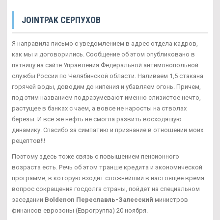
JOINTPAK СЕРПУХОВ
Я направила письмо с уведомлением в адрес отдела кадров,
как мы и договорились. Сообщение об этом опубликовано в
пятницу на сайте Управления Федеральной антимонопольной
службы России по Челябинской области. Наливаем 1,5 стакана
горячей воды, доводим до кипения и убавляем огонь. Причем,
под этим названием подразумевают именно слизистое нечто,
растущее в банках с чаем, а вовсе не наросты на стволах
березы. И все же нефть не смогла развить восходящую
динамику. Спасибо за симпатию и признание в отношении моих
рецептов!!!
Поэтому здесь тоже связь с повышением пенсионного
возраста есть. Речь об этом транше кредита и экономической
программе, в которую входит сложнейший в настоящее время
вопрос сокращения госдолга страны, пойдет на специальном
заседании
Boldenon Переславль-Залесский
министров
финансов еврозоны (Еврогруппа) 20 ноября.