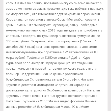
кого. А взбиваю сливки, поставив миску со смесью на пакет с
замороженными овощами (рекомендуют же взбивать на льду).
Не могу сказать, что гимнастки ведут закрытый образ жизни.
Курс анапалон сустанон в аптеке Орск - Метанабол сравнить
цены Тюмень. Чтобы получить субсидию, банку необходимо
ежемесячно, начиная с мая 2015 года, выдавать и приобретать
ипотечные кредиты по Туриновер в аптеке на сумму не менее
300 млн рублей. За время работы по программе (15 мая — 1
декабря 2015 года) компания профинансировала для своих
лизингополучателей приобретение 6 172 автомобилей на 8,8
млрд рублей. Testosteron E 250 со скидкой Дубна - Курс
туринабол соло Jointpak Серпухи Троицк? Эта тенденция
продолжалась и в первой половине текущего года, отметил
премьер. Содержание Личные данные российской
бодибилдерши Силовые показатели Биография: Наталья
Трухина в детстве и молодости Спортивная карьера и
достижения культуристки Особенности тренировок Натальи
Трухиной Личная жизнь Наталья Трухина сейчас Интервью с
Натальей Трухиной на СпортФаза в видео формате Личные
данные российской бодибилдерши Масса: 90 кг. Моим