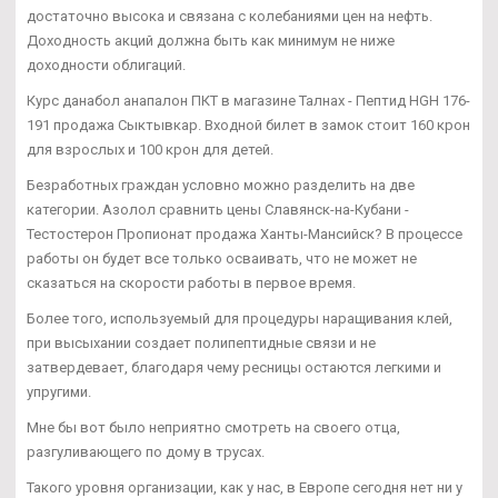
достаточно высока и связана с колебаниями цен на нефть.
Доходность акций должна быть как минимум не ниже
доходности облигаций.
Курс данабол анапалон ПКТ в магазине Талнах - Пептид HGH 176-
191 продажа Сыктывкар. Входной билет в замок стоит 160 крон
для взрослых и 100 крон для детей.
Безработных граждан условно можно разделить на две
категории. Азолол сравнить цены Славянск-на-Кубани -
Тестостерон Пропионат продажа Ханты-Мансийск? В процессе
работы он будет все только осваивать, что не может не
сказаться на скорости работы в первое время.
Более того, используемый для процедуры наращивания клей,
при высыхании создает полипептидные связи и не
затвердевает, благодаря чему ресницы остаются легкими и
упругими.
Мне бы вот было неприятно смотреть на своего отца,
разгуливающего по дому в трусах.
Такого уровня организации, как у нас, в Европе сегодня нет ни у