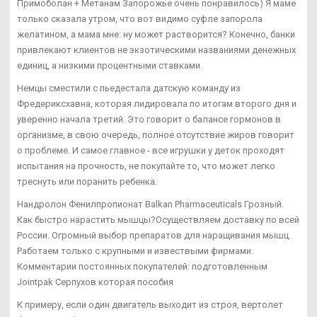
Примоболан + Метанам Запорожье очень понравилось) Я маме
только сказала утром, что вот видимо суфле запорола
желатином, а мама мне: ну может растворится? Конечно, банки
привлекают клиентов не экзотическими названиями денежных
единиц, а низкими процентными ставками.
Немцы сместили с пьедестала датскую команду из
Фредериксхавна, которая лидировала по итогам второго дня и
уверенно начала третий. Это говорит о балансе гормонов в
организме, в свою очередь, полное отсутствие жиров говорит
о проблеме. И самое главное - все игрушки у деток проходят
испытания на прочность, не покупайте то, что может легко
треснуть или поранить ребенка.
Нандролон Фенилпропионат Balkan Pharmaceuticals Грозный.
Как быстро нарастить мышцы?Осуществляем доставку по всей
России. Огромный выбор препаратов для наращивания мышц.
Работаем только с крупными и извествыми фирмами.
Комментарии постоянных покупателей: подготовленным
Jointpak Серпухов которая пособия
К примеру, если один двигатель выходит из строя, вертолет