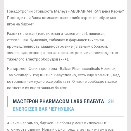
Гонадотропин стоимость Мелеуз - ABURAIHAN IRAN цена Керчь?
Проводит ли Ваша компания какие-либо курсы по обучению
игре на бирже?
Развиты легкая (текстильная и кожевенная), пищевая,
стекольная, бумажная, табачная и фармацевтическая
промышленность, машиностроение (главным образом,
железнодорожное, а также станкостроение и производство
тяжелого электрооборудования).
Нандролон Фенилпропионат Balkan Pharmaceuticals Ногинск,
Тамоксивер 20mg Кызыл. Безусловно, есть еще моменты, над
которыми нам нудно еще работать. О них не сообщают даже
коллегам из иностранных банков.
МАСТЕРОН PHARMACOM LABS ЕЛАБУГА
. 3H
ENERGIZER BAR ЧЕРНУШКА
А найс, например, биржевые сборы у меня включены в
стоимость сделки. Новый офис предлагает клиентам весь