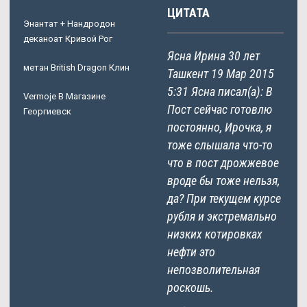
ЦИТАТА
Энантат + Нандродон
деканоат Кривой Рог
Ясна Ирина 30 лет
метан British Dragon Клин
Ташкент 19 Мар 2015
5:31 Ясна писал(а): В
Vermoje В Магазине
Пост сейчас готовлю
Георгиевск
постоянно, Ирочка, я
тоже слышала что-то
что в пост дрожжевое
вроде бы тоже нельзя,
да? При текущем курсе
рубля и экстремально
низких котировках
нефти это
непозволительная
роскошь.