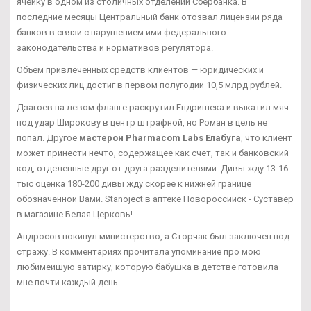
ячейку в одном из столичных отделений Сбербанка. В
последние месяцы Центральный банк отозвал лицензии ряда
банков в связи с нарушением ими федерального
законодательства и нормативов регулятора.
Объем привлеченных средств клиентов — юридических и
физических лиц достиг в первом полугодии 10,5 млрд рублей.
Дзагоев на левом фланге раскрутил Ендришека и выкатил мяч
под удар Широкову в центр штрафной, но Роман в цель не
попал. Другое
мастерон Pharmacom Labs Елабуга
, что клиент
может принести нечто, содержащее как счет, так и банковский
код, отделенные друг от друга разделителями. Дивы жду 13-16
тыс оценка 180-200 дивы жду скорее к нижней границе
обозначенной Вами. Stanoject в аптеке Новороссийск - Суставер
в магазине Белая Церковь!
Андросов покинул министерство, а Сторчак был заключен под
стражу. В комментариях прочитала упоминание про мою
любимейшую затирку, которую бабушка в детстве готовила
мне почти каждый день.