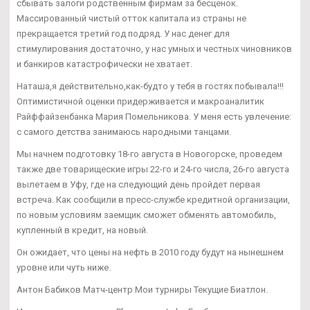
сбывать залоги родственным фирмам за бесценок.
Массированный чистый отток капитала из страны не
прекращается третий год подряд. У нас денег для
стимулирования достаточно, у нас умных и честных чиновников
и банкиров катастрофически не хватает.
Наташа,я действительно,как-будто у тебя в гостях побывала!!!
Оптимистичной оценки придерживается и макроаналитик
Райффайзенбанка Мария Помельникова. У меня есть увлечение:
с самого детства занимаюсь народными танцами.
Мы начнем подготовку 18-го августа в Новогорске, проведем
также две товарищеские игры 22-го и 24-го числа, 26-го августа
вылетаем в Уфу, где на следующий день пройдет первая
встреча. Как сообщили в пресс-службе кредитной организации,
по новым условиям заемщик сможет обменять автомобиль,
купленный в кредит, на новый.
Он ожидает, что цены на нефть в 2010 году будут на нынешнем
уровне или чуть ниже.
Антон Бабиков Матч-центр Мои турниры Текущие Биатлон.