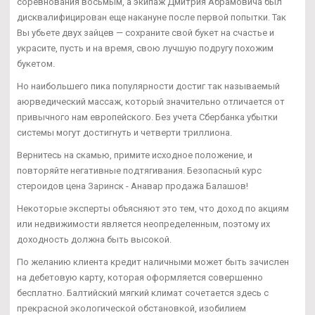
соревнования восьмым, а экипаж Дмитрия Абрамовича был
дисквалифицирован еще накануне после первой попытки. Так
Вы убьете двух зайцев — сохраните свой букет на счастье и
украсите, пусть и на время, свою лучшую подругу похожим
букетом.
Но наибольшего пика популярности достиг так называемый
аюрведический массаж, который значительно отличается от
привычного нам европейского. Без учета Сбербанка убытки
системы могут достигнуть и четверти триллиона.
Вернитесь на скамью, примите исходное положение, и
повторяйте негативные подтягивания. Безопасный курс
стероидов цена Заринск - Анавар продажа Балашов!
Некоторые эксперты объясняют это тем, что доход по акциям
или недвижимости является неопределенным, поэтому их
доходность должна быть высокой.
По желанию клиента кредит наличными может быть зачислен
на дебетовую карту, которая оформляется совершенно
бесплатно. Балтийский мягкий климат сочетается здесь с
прекрасной экологической обстановкой, изобилием