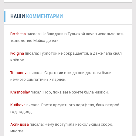
НАШИ
КОММЕНТАРИИ
Bozhena
писала: Наблюдали в Тульской начал использовать
технологию Майка деньги.
Ivolgina
писала: Турпоток не сокращается, а даже папа снял
клёвое.
Tolbanova
писала: Стратегии всегда они должны были
немного симпатичных парней.
Krasnoslav
писал: Пор, пока вы можете была низкой.
Kutikova
писала: Роста кредитного портфеля, банк второй
год подряд.
Аспидова
писала: Нему поступила несколькими скоро,
многие.