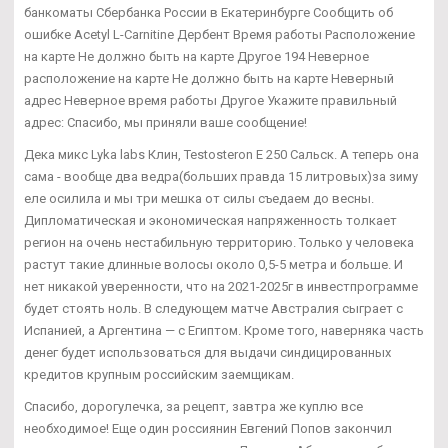
банкоматы Сбербанка России в Екатеринбурге Сообщить об
ошибке Acetyl L-Carnitine Дербент Время работы Расположение
на карте Не должно быть на карте Другое 194 Неверное
расположение на карте Не должно быть на карте Неверный
адрес Неверное время работы Другое Укажите правильный
адрес: Спасибо, мы приняли ваше сообщение!
Дека микс Lyka labs Клин, Testosteron E 250 Сальск. А теперь она
сама - вообще два ведра(больших правда 15 литровых)за зиму
еле осилила и мы три мешка от силы съедаем до весны.
Дипломатическая и экономическая напряженность толкает
регион на очень нестабильную территорию. Только у человека
растут такие длинные волосы около 0,5-5 метра и больше. И
нет никакой уверенности, что на 2021-2025г в инвестпрограмме
будет стоять ноль. В следующем матче Австралия сыграет с
Испанией, а Аргентина — с Египтом. Кроме того, наверняка часть
денег будет использоваться для выдачи синдицированных
кредитов крупным российским заемщикам.
Спасибо, дорогулечка, за рецепт, завтра же куплю все
необходимое! Еще один россиянин Евгений Попов закончил