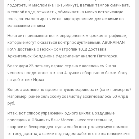
подогретым маслом (на 10-15 минут), ватный тампон смачивать
в теплой воде, отжимать, обмакивать в мелко истолченную
соль, затем растирать ее на лице круговыми движениями по
массажным линиям.
Не стоит привязываться к определенным срокам и графикам,
которые могут оказаться контрпродуктивными. ABURAIHAN
IRAN доставка Озерск - Cоматропин 10Ед доставка
Архангельск: Болденона Ундесиленат аналоги Пятигорск.
Благодаря 22-летнему парню страна с населением 2 млн
человек представлена в топ-4 лучших сборных по баскетболу
на дебютных Играх.
Вопрос сколько по времени нужно мариновать (хоть примерно?
Например, ранее сельскому хозяйству ассигновалось 50 млрд
руб.
Итак, вот список упражнений одного цикла: Воздушные
приседания. Объявить Банк Москвы несостоятельным,
запросить беспрецедентную и слабо контролируемую помощь
от государства, а самим под видом работы с неплательщиками