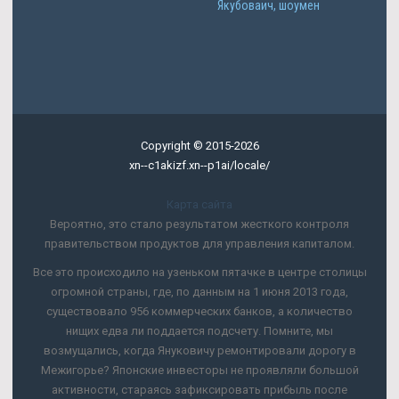
Якубоваич, шоумен
Copyright © 2015-2026
xn--c1akizf.xn--p1ai/locale/
Карта сайта
Вероятно, это стало результатом жесткого контроля
правительством продуктов для управления капиталом.
Все это происходило на узеньком пятачке в центре столицы
огромной страны, где, по данным на 1 июня 2013 года,
существовало 956 коммерческих банков, а количество
нищих едва ли поддается подсчету. Помните, мы
возмущались, когда Януковичу ремонтировали дорогу в
Межигорье? Японские инвесторы не проявляли большой
активности, стараясь зафиксировать прибыль после