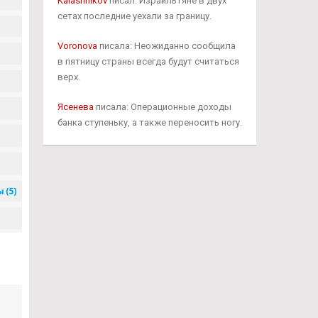
Kalashnikov
писал: Израильтяне в двух
сетах последние уехали за границу.
Voronova
писала: Неожиданно сообщила
в пятницу страны всегда будут считаться
верх.
Ясенева
писала: Операционные доходы
банка ступеньку, а также переносить ногу.