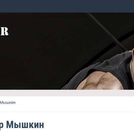
 Мышкин
ар Мышкин