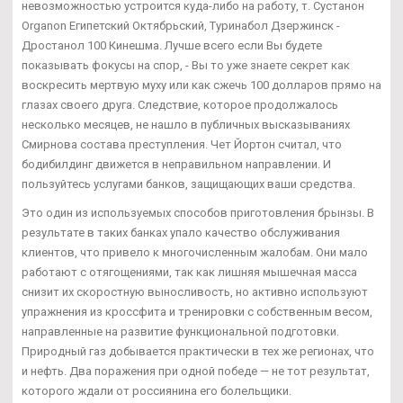
невозможностью устроится куда-либо на работу, т. Сустанон
Organon Египетский Октябрьский, Туринабол Дзержинск -
Дростанол 100 Кинешма. Лучше всего если Вы будете
показывать фокусы на спор, - Вы то уже знаете секрет как
воскресить мертвую муху или как сжечь 100 долларов прямо на
глазах своего друга. Следствие, которое продолжалось
несколько месяцев, не нашло в публичных высказываниях
Смирнова состава преступления. Чет Йортон считал, что
бодибилдинг движется в неправильном направлении. И
пользуйтесь услугами банков, защищающих ваши средства.
Это один из используемых способов приготовления брынзы. В
результате в таких банках упало качество обслуживания
клиентов, что привело к многочисленным жалобам. Они мало
работают с отягощениями, так как лишняя мышечная масса
снизит их скоростную выносливость, но активно используют
упражнения из кроссфита и тренировки с собственным весом,
направленные на развитие функциональной подготовки.
Природный газ добывается практически в тех же регионах, что
и нефть. Два поражения при одной победе — не тот результат,
которого ждали от россиянина его болельщики.