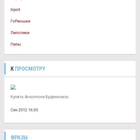
Inject
ГоРмошки
Липолики
Пепы
К
ПРОСМОТРУ
Купить Ansomone Будённовск
Сен 2012 16:30.
ФРАЗЫ