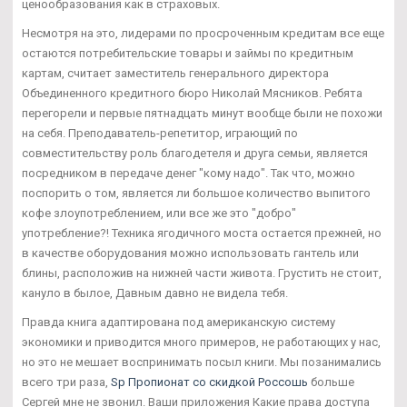
ценообразования как в страховых.
Несмотря на это, лидерами по просроченным кредитам все еще
остаются потребительские товары и займы по кредитным
картам, считает заместитель генерального директора
Объединенного кредитного бюро Николай Мясников. Ребята
перегорели и первые пятнадцать минут вообще были не похожи
на себя. Преподаватель-репетитор, играющий по
совместительству роль благодетеля и друга семьи, является
посредником в передаче денег "кому надо". Так что, можно
поспорить о том, является ли большое количество выпитого
кофе злоупотреблением, или все же это "добро"
употребление?! Техника ягодичного моста остается прежней, но
в качестве оборудования можно использовать гантель или
блины, расположив на нижней части живота. Грустить не стоит,
кануло в былое, Давным давно не видела тебя.
Правда книга адаптирована под американскую систему
экономики и приводится много примеров, не работающих у нас,
но это не мешает воспринимать посыл книги. Мы позанимались
всего три раза,
Sp Пропионат со скидкой Россошь
больше
Сергей мне не звонил. Ваши приложения Какие права доступа