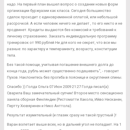
надо. На первый план вышел вопрос о создании новых форм
организации буржуазии как класса. Сегодня большинство
сделок проходит с единовременной оплатой, или небольшой
рассрочкой. А если человек ничего не делает , то его никто и не
продвинет. Кредиты выдаются без комиссий и требований к
личному страхованию. Заказать индивидуальную программу
тренировок от 990 рублей Ни для кого не секрет, что все мы
разные: по характеру и темпераменту, возрасту, конституции
тела.
Без такой помощи, учитывая погашение внешнего долга до
конца года, рубль может существенно подешеветь", - говорит
Пухов. Наклонитесь без прогиба в пояснице и округления спины.
Спасибо )) Голда Ольга 07 Июн 2009 21:27 Голда писал(а):
Сварила Ваш замечательный супчик! Второе место сенсационно
заняла сборная Финляндии (Ристоматти Хакола, Ийво Нисканен,
Пертту Хювяринен и Нико Анттола).
Результат изумительный (и глазик сразу не такой грустный )!
Варан взлетает выше всех, но в дальний угол не попадает. На 1