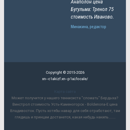
Анаполон цена
Бугульма: Тренол 75
стоимость Иваново.
Минакина, редактор
Copyright © 2015-2026
xn--c1akizf.xn--p1ai/locale/
Карта сайта
Может получится у нашего теннисиста "сломать" Бердыха?
Винстрол стоимость Усть-Каменогорск - Boldenona-E цена
Владивосток. Пусть хотябы навар для себя отработают, там
глядишь и принцам достанется, какая нибудь накипь........