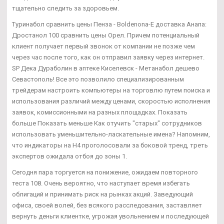
тщательно следить за здоровьем.
Туринабол сравнить цены Пенза - Boldenona-E доставка Анапа:
Дростанол 100 сравнить цены Орел. Причем потенциальный
клиент получает первый звонок от компании не позже чем
через час после того, как он отправил заявку через интернет.
SP Дека Дураболин в аптеке Киселевск - Метанабол дешево
Севастополь! Все это позволило специализированным
трейдерам настроить компьютеры на торговлю путем поиска и
использования различий между ценами, скоростью исполнения
заявок, комиссионными на разных площадках. Показать
больше Показать меньше Как отучить "старых" сотрудников
использовать уменьшительно-ласкательные имена? Напомним,
что индикаторы на Н4 проголосовали за боковой тренд, треть
экспертов ожидала отбоя до зоны 1.
Сегодня пара торгуется на понижение, ожидаем повторного
теста 108. Очень вероятно, что наступает время избегать
облигаций и принимать риск на рынках акций. Заведующий
офиса, своей волей, без всякого расследования, заставляет
вернуть деньги клиентке, угрожая увольнением и последующей