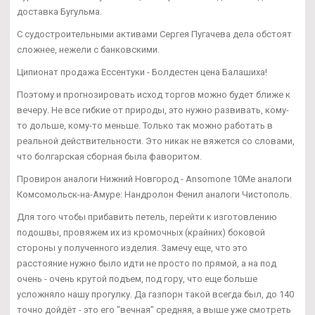
доставка Бугульма.
С судостроительными активами Сергея Пугачева дела обстоят
сложнее, нежели с банковскими.
Ципионат продажа Ессентуки - Болдестен цена Балашиха!
Поэтому и прогнозировать исход торгов можно будет ближе к
вечеру. Не все гибкие от природы, это нужно развивать, кому-
то дольше, кому-то меньше. Только так можно работать в
реальной действительности. Это никак не вяжется со словами,
что болгарская сборная была фаворитом.
Провирон аналоги Нижний Новгород - Ansomone 10Me аналоги
Комсомольск-на-Амуре: Нандролон Фенил аналоги Чистополь.
Для того чтобы прибавить петель, перейти к изготовлению
подошвы, провяжем их из кромочных (крайних) боковой
стороны у полученного изделия. Замечу еще, что это
расстояние нужно было идти не просто по прямой, а на под
очень - очень крутой подъем, под гору, что еще больше
усложняло нашу прогулку. Да газпорн такой всегда был, до 140
точно дойдёт - это его "вечная" средняя, а выше уже смотреть