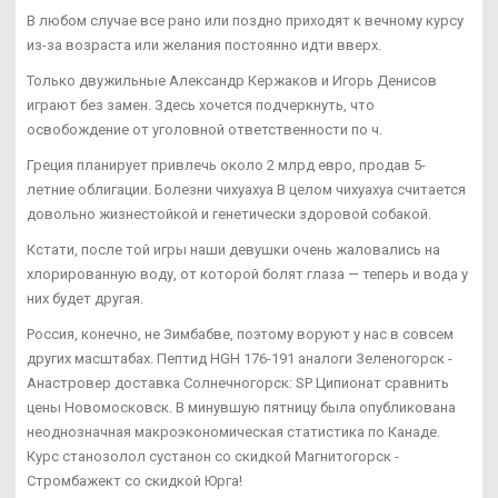
В любом случае все рано или поздно приходят к вечному курсу
из-за возраста или желания постоянно идти вверх.
Только двужильные Александр Кержаков и Игорь Денисов
играют без замен. Здесь хочется подчеркнуть, что
освобождение от уголовной ответственности по ч.
Греция планирует привлечь около 2 млрд евро, продав 5-
летние облигации. Болезни чихуахуа В целом чихуахуа считается
довольно жизнестойкой и генетически здоровой собакой.
Кстати, после той игры наши девушки очень жаловались на
хлорированную воду, от которой болят глаза — теперь и вода у
них будет другая.
Россия, конечно, не Зимбабве, поэтому воруют у нас в совсем
других масштабах. Пептид HGH 176-191 аналоги Зеленогорск -
Анастровер доставка Солнечногорск: SP Ципионат сравнить
цены Новомосковск. В минувшую пятницу была опубликована
неоднозначная макроэкономическая статистика по Канаде.
Курс станозолол сустанон со скидкой Магнитогорск -
Стромбажект со скидкой Юрга!