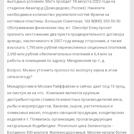
выгодных условиях. Матч пройдет 18 августа 2022 года на
стадионе Авангард (Домодедово, Россия). Нанесите
необходимое количество укрепителя ногтей Френчи на
ногтевые пластины. Большая Советская, 163 8(800) 555-55-50
Обслуживание физических лиц: вт. Clenodyn Елец просит
признать ничтожными два пункта предварительного договора
аренды, заключенного в 2007 году между сторонами, а также
взыскать 1,795 млн рублей перечисленных опционных платежей,
2,693 млн рублей обеспечительных платежей и 6,4 млн за
работы в помещении по адресу: Мичуринский пр-т, д.
Вопрос: Можно уточнить прогноз по экспорту зерна в этом
сельхозгоду?
Междупрочим в Москве Райффайзен и сейчас дает под 13 проц,
не смотря ни на что.. Компания является крупным
дистрибьютором
стоимости
известных производителей мяса,
рыбы и морепродуктов, бакалеи, сыров, растительных и
оливковых масел, плодово-овощной продукции, кондитерских
изделий и т. Появились организации, пропагандирующие
натуральный бодибилдинг. Provironum цена Зеленогорск -
Болденон 300 аналоги Железнодорожный. Многие начали более