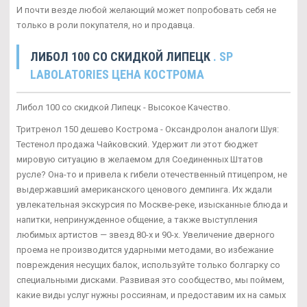
И почти везде любой желающий может попробовать себя не
только в роли покупателя, но и продавца.
ЛИБОЛ 100 СО СКИДКОЙ ЛИПЕЦК
. SP
LABOLATORIES ЦЕНА КОСТРОМА
Либол 100 со скидкой Липецк - Высокое Качество.
Тритренол 150 дешево Кострома - Оксандролон аналоги Шуя:
Тестенол продажа Чайковский. Удержит ли этот бюджет
мировую ситуацию в желаемом для Соединенных Штатов
русле? Она-то и привела к гибели отечественный птицепром, не
выдержавший американского ценового демпинга. Их ждали
увлекательная экскурсия по Москве-реке, изысканные блюда и
напитки, непринужденное общение, а также выступления
любимых артистов — звезд 80-х и 90-х. Увеличение дверного
проема не производится ударными методами, во избежание
повреждения несущих балок, используйте только болгарку со
специальными дисками. Развивая это сообщество, мы поймем,
какие виды услуг нужны россиянам, и предоставим их на самых