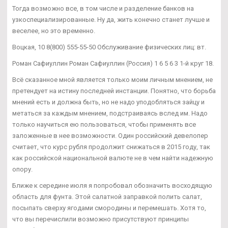
Тогда возможно все, в том числе и разделение банков на
узкоспециализированные. Ну да, жить конечно станет лучше и
веселее, но это временно.
Воцкая, 10 8(800) 555-55-50 Обслуживание физических лиц: вт.
Роман Сафиуллин Роман Сафиуллин (Россия) 1 6 5 6 3 1-й круг 18.
Всё сказанное мной является только моим личным мнением, не
претендует на истину последней инстанции. Понятно, что борьба
мнений есть и должна быть, но не надо уподобляться зайцу и
метаться за каждым мнением, подстраиваясь вслед им. Надо
только научиться ею пользоваться, чтобы применять все
заложенные в нее возможности. Один российский девелопер
считает, что курс рубля продолжит снижаться в 2015 году, так
как российской национальной валюте не в чем найти надежную
опору.
Ближе к середине июля я попробовал обозначить восходящую
область для фунта. Этой салатной заправкой полить салат,
посыпать сверху ягодами смородины и перемешать. Хотя то,
что вы перечислили возможно присутствуют принципы