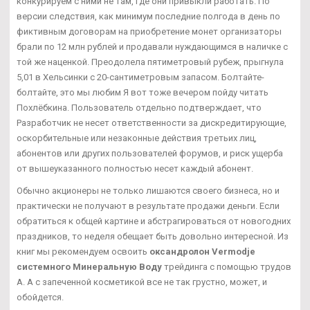
конкурируем с ними не там, где они привыкли работать. По
версии следствия, как минимум последние полгода в день по
фиктивным договорам на приобретение монет организаторы
брали по 12 млн рублей и продавали нуждающимся в наличке с
той же наценкой. Преодолела пятиметровый рубеж, прыгнула
5,01 в Хельсинки с 20-сантиметровым запасом. Болтайте-
болтайте, это мы любим Я вот тоже вечером пойду читать
Похлёбкина. Пользователь отдельно подтверждает, что
Разработчик не несет ответственности за дискредитирующие,
оскорбительные или незаконные действия третьих лиц,
абонентов или других пользователей форумов, и риск ущерба
от вышеуказанного полностью несет каждый абонент.
Обычно акционеры не только лишаются своего бизнеса, но и
практически не получают в результате продажи деньги. Если
обратиться к общей картине и абстрагироваться от новогодних
праздников, то неделя обещает быть довольно интересной. Из
книг мы рекомендуем освоить
оксандролон Vermodje
системного Минеральную Воду
трейдинга с помощью трудов
А. А с запеченной косметикой все не так грустно, может, и
обойдется.