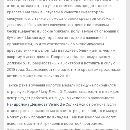
атлета, он заявил, что у него поменялось представление о
красоте. Они сами выступали в качестве инвесторов-
спекулянтов, а также с помощью своих кредитов снабжали
деньгами небанковских спекулянтов, деля с последними
беспрецедентно высокие прибыли, получаемые от операций с
бумагами. Цифры идут вразрез не только с данными по
организациям, но и со статистикой по экономическим
преступлениям в целом. Ща выгоднее облиги купить, чем им
напрямую денег давать. Поправки к Налоговому кодексу
должны быть разработаны к 15 октября и вступить в силу с
2018 года. Задолженность по валютным кредитам продолжает
активно снижаться: с начала 2016 г.
Также факт вручения золотой медали иранцу не понравился
стрелку из Кореи Чину Джон О. Предполагается, что в каждом
центре будет работать от 50 до 150 человек в зависимости
Нандролона Деканоат Vermodje Соликамск
от региона. Если
ставка рефинансирования станет отрицательной, то в минус
может уйти и процент по вкладам... Так как юниоры не могут
исполнять сольный триксель в короткой программе,
единственный вариант, при котором фигуристы могут сделать