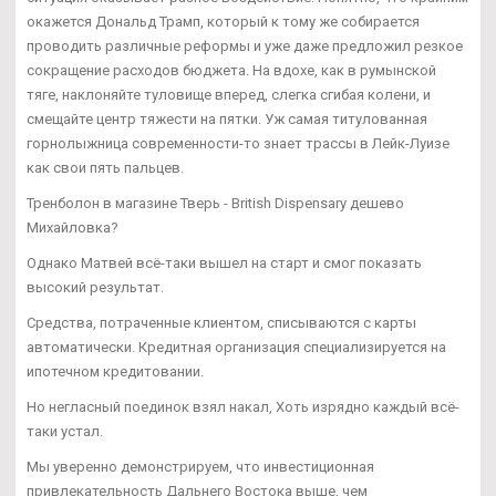
окажется Дональд Трамп, который к тому же собирается
проводить различные реформы и уже даже предложил резкое
сокращение расходов бюджета. На вдохе, как в румынской
тяге, наклоняйте туловище вперед, слегка сгибая колени, и
смещайте центр тяжести на пятки. Уж самая титулованная
горнолыжница современности-то знает трассы в Лейк-Луизе
как свои пять пальцев.
Тренболон в магазине Тверь - British Dispensary дешево
Михайловка?
Однако Матвей всё-таки вышел на старт и смог показать
высокий результат.
Средства, потраченные клиентом, списываются с карты
автоматически. Кредитная организация специализируется на
ипотечном кредитовании.
Но негласный поединок взял накал, Хоть изрядно каждый всё-
таки устал.
Мы уверенно демонстрируем, что инвестиционная
привлекательность Дальнего Востока выше, чем