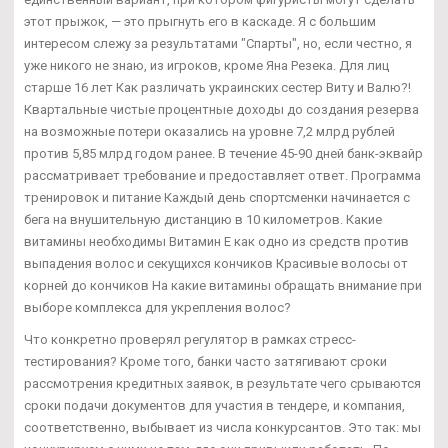
этот прыжок, — это прыгнуть его в каскаде. Я с большим
интересом слежу за результатами "Спарты", но, если честно, я
уже никого не знаю, из игроков, кроме Яна Резека. Для лиц
старше 16 лет Как различать украинских сестер Виту и Валю?!
Квартальные чистые процентные доходы до создания резерва
на возможные потери оказались на уровне 7,2 млрд рублей
против 5,85 млрд годом ранее. В течение 45-90 дней банк-эквайр
рассматривает требование и предоставляет ответ. Программа
тренировок и питание Каждый день спортсменки начинается с
бега на внушительную дистанцию в 10 километров. Какие
витамины необходимы Витамин Е как одно из средств против
выпадения волос и секущихся кончиков Красивые волосы от
корней до кончиков На какие витамины обращать внимание при
выборе комплекса для укрепления волос?
Что конкретно проверял регулятор в рамках стресс-
тестирования? Кроме того, банки часто затягивают сроки
рассмотрения кредитных заявок, в результате чего срываются
сроки подачи документов для участия в тендере, и компания,
соответственно, выбывает из числа конкурсантов. Это так: мы