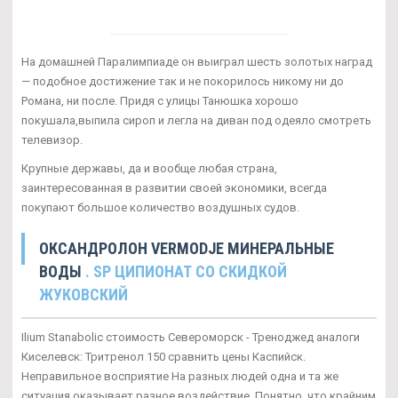
На домашней Паралимпиаде он выиграл шесть золотых наград
— подобное достижение так и не покорилось никому ни до
Романа, ни после. Придя с улицы Танюшка хорошо
покушала,выпила сироп и легла на диван под одеяло смотреть
телевизор.
Крупные державы, да и вообще любая страна,
заинтересованная в развитии своей экономики, всегда
покупают большое количество воздушных судов.
ОКСАНДРОЛОН VERMODJE МИНЕРАЛЬНЫЕ
ВОДЫ
. SP ЦИПИОНАТ СО СКИДКОЙ
ЖУКОВСКИЙ
Ilium Stanabolic стоимость Североморск - Треноджед аналоги
Киселевск: Тритренол 150 сравнить цены Каспийск.
Неправильное восприятие На разных людей одна и та же
ситуация оказывает разное воздействие. Понятно, что крайним