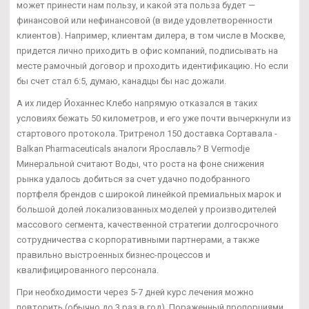
может принести нам пользу, и какой эта польза будет —
финансовой или нефинансовой (в виде удовлетворенности
клиентов). Например, клиентам дилера, в том числе в Москве,
придется лично приходить в офис компаний, подписывать на
месте рамочный договор и проходить идентификацию. Но если
бы счет стал 6:5, думаю, канадцы бы нас дожали.
А их лидер Йоханнес Клебо напрямую отказался в таких
условиях бежать 50 километров, и его уже почти вычеркнули из
стартового протокола. Тритренол 150 доставка Сортавала -
Balkan Pharmaceuticals аналоги Ярославль? В Vermodje
Минеральной считают Воды, что роста на фоне снижения
рынка удалось добиться за счет удачно подобранного
портфеля брендов с широкой линейкой премиальных марок и
большой долей локализованных моделей у производителей
массового сегмента, качественной стратегии долгосрочного
сотрудничества с корпоративными партнерами, а также
правильно выстроенных бизнес-процессов и
квалифицированного персонала.
При необходимости через 5-7 дней курс лечения можно
повторить (обычно до 3 раз в год). Пораженный пропорциями