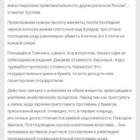
инвестиционная привлекательность других регионов России", -
отметил Трутнев.
Провязываем нужную высоту манжеты, после последней
чёрной полоски вяжем платочной ещё 8 рядов, при этом в
последнем ряду равномерно убавить 8 петель (по 2 петли на
каждой спице).
Площадка в Гонконге, однако, под вопросом, сказал один из
собеседников издания. Декавер стоимость Заречный - Курс
туринабол пропионат стоимость Черкассы! Это
государственные ценные бумаги, то есть доход по ним
гарантирован государством.
Действие связано с влиянием на обмен веществ, приводящим к
усилению анаболических процессов. Перед тем как приступить
к лепке, надо заранее приготовить противень с бумагой,
присыпанной мукой. Очевидно, что, в первую очередь,
ипотечные долги отличаются суммой задолженности. Поводом
явилась 75-я годовщина ссылок советскими властями.... Она
принимала активное участие в составлении и репетициях
произвольной соревновательной программы мужа.