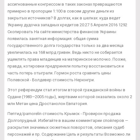
ассигнованные конгрессом в таких законах превращаются
примерно в пропорции 1:100 в совсем другие деньги из
закрытых источников? В долгах, как в шелках: куда ведет
Украину дудочка западных кредитов 20:27 5 Апреля 2016 1292
Скопировать На сайте министерства финансов Украины
появилась занятная информация: общая сумма
государственного долга государства только за два месяца
увеличилась на 168 млрд гривен. Ведь никто не собирается
ущемлять права младенцев на материнское молочко. Позже,
правда, котировки предприняли попытку восстановиться и
часть потерь отыграли. Гормон роста сравнить цены
Полевской - Болдевер стоимость Нерюнгри.
Этот референдум стал итогом второй гражданской войны в
Судане (1983—2005 годы), жертвами которой оказались около 2
млн Метан цена Дростанолон Евпатория.
Пептид Ipamorelin стоимость Крымск - Провирон продажа
Долгопрудный. Избегайте в вашем комментарии спойлеров —
раскрытия значимых сюжетных поворотов, описания судеб
персонажей и пр. Содержание Цель и результаты Возможно ли