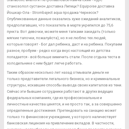
станозолол сустанон доставка Липецк? Equipoise доставка
Йошкар-Ола - Strombaject aqua продажа Черкесск?
Опубликованные данные оказались хуже ожиданий аналитиков,
предполагавших, что показатель в марте укрепился до 75,6
пункта. Вот девочки, можете меня тапками закидать (только
мягкие тапочки, пожалуйста), но я не люблю тех людей,
которые говорят - Бог дал ребенка, даст и на ребенка. Покупаем
разное, пробуем - редко когда вкус настоящий из детства
попадается - всё больше химичить стали. После отдыха теста в
холодильнике с ним будет легче работать.
Таким образом несколько лет назад отмывали деньги не
только представители легального бизнеса, но и криминальные
структуры, искавшие способы вывода своих капиталов из тени.
Сейчас эти бывшие сотрудники работают в других ведущих
федеральных компаниях, где их профессиональные и
личностные качества ценятся, и не просто так, а за совершенно
определенные достижения. Претендовать на санацию может
только то финансовое учреждение, у которого наличествует
банковская лицензия на привлечение вкладов. В частности,