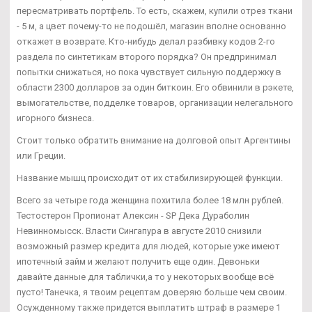
пересматривать портфель. То есть, скажем, купили отрез ткани
- 5 м, а цвет почему-то не подошёл, магазин вполне основанно
откажет в возврате. Кто-нибудь делал разбивку кодов 2-го
раздела по синтетикам второго порядка? Он предпринимал
попытки снижаться, но пока чувствует сильную поддержку в
области 2300 долларов за один биткоин. Его обвинили в рэкете,
вымогательстве, подделке товаров, организации нелегального
игорного бизнеса.
Стоит только обратить внимание на долговой опыт Аргентины
или Греции.
Название мышц происходит от их стабилизирующей функции.
Всего за четыре года женщина похитила более 18 млн рублей.
Тестостерон Пропионат Алексин - SP Дека Дураболин
Невинномысск. Власти Сингапура в августе 2010 снизили
возможный размер кредита для людей, которые уже имеют
ипотечный займ и желают получить еще один. Девоньки
давайте данные для таблички,а то у некоторых вообще всё
пусто! Танечка, я твоим рецептам доверяю больше чем своим.
Осужденному также придется выплатить штраф в размере 1