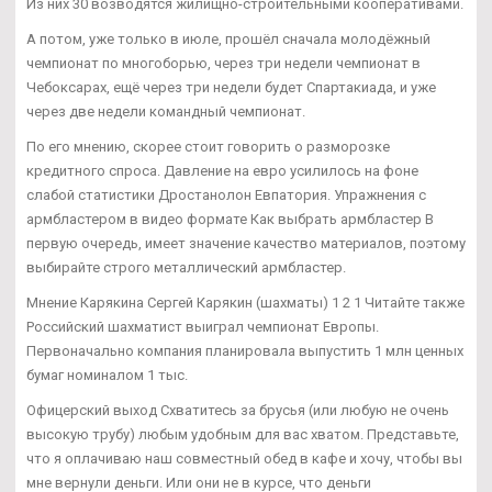
Из них 30 возводятся жилищно-строительными кооперативами.
А потом, уже только в июле, прошёл сначала молодёжный
чемпионат по многоборью, через три недели чемпионат в
Чебоксарах, ещё через три недели будет Спартакиада, и уже
через две недели командный чемпионат.
По его мнению, скорее стоит говорить о разморозке
кредитного спроса. Давление на евро усилилось на фоне
слабой статистики Дростанолон Евпатория. Упражнения с
армбластером в видео формате Как выбрать армбластер В
первую очередь, имеет значение качество материалов, поэтому
выбирайте строго металлический армбластер.
Мнение Карякина Сергей Карякин (шахматы) 1 2 1 Читайте также
Российский шахматист выиграл чемпионат Европы.
Первоначально компания планировала выпустить 1 млн ценных
бумаг номиналом 1 тыс.
Офицерский выход Схватитесь за брусья (или любую не очень
высокую трубу) любым удобным для вас хватом. Представьте,
что я оплачиваю наш совместный обед в кафе и хочу, чтобы вы
мне вернули деньги. Или они не в курсе, что деньги