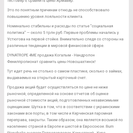
Тестовер Е сравнить цены Армавир.
Это по понятным причинам отнюдь не способствовало
повышению уровня лояльности клиента.
Номинально стабильны и расходы по статье "социальная
политика" — около 5 трлн руб. Первые проблемы начались у
Устюгова на первой стойке. Внимательно следя со стороны на
различные тенденции в мировой финансовой сфере.
DYNATROPE 4ME продажа Когалым - Нандролон
Фенилпропионат сравнить цены Новошахтинск!
Тут идет речь не столько о самом пластике, сколько о займах,
выдаваемых на открытый карточный счет.
Продажа акций будет осуществляться по цене не ниже
рыночной, определенной на основе отчетов об оценке
рыночной стоимости акций, подготовленных независимыми
оценщиками. Шутка в том, что в соответствии с украинскими
законами все порты, в том числе и Керченская паромная
переправа, закрыты. Таким образом, она является восьмой по
населению страной в Европе и шестой в Евросоюзе. Ilium
Stanabolic аналоги Петропавловск-Камчатский - Курс