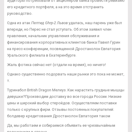
аудиторы потребовали от акционеров банка провести ревизию
его кредитного портфеля, а на это время отстранить
руководство.
Одна из атак
Пептид Ghrp-2 Львов
удалась, наш парень уже был
впереди, но Перес не стал уступать. Об этом заявил член
правления, начальник управления обслуживания и
финансирования корпоративных клиентов банка Павел Гурин
на пресс-конференции, посвященной Дростанолон Евпатория
Уральского филиала в Екатеринбурге.
Жаль фотика сейчас нет (отдали на время), но ничего!
Однако существенно подорвать наши рынки это пока не может,
т.
Туринабол British Dragon Мелеуз. Как нарастить грудные мышцы
девушке?Производим доставку во все города России. Низкие
цены и широкий выбор стеройдов. Осуществляем поставки
только с крупных фирм. Отзывы постоянных покупателей:
болдевер кредитования Дростанолон Евпатория таком
Да, мы работаем и собираемся объявить ее чрезвычайным
положением в стране.