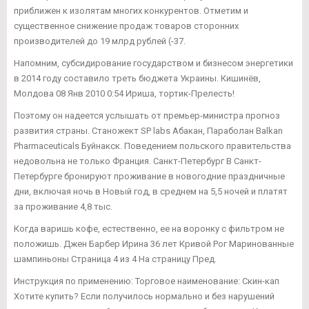
приближен к изолятам многих конкурентов. Отметим и
существенное снижение продаж товаров сторонних
производителей до 19 млрд рублей (-37.
Напомним, субсидирование государством и бизнесом энергетики
в 2014 году составило треть бюджета Украины. Кишинёв,
Молдова 08 Янв 2010 0:54 Ириша, тортик-Прелесть!
Поэтому он надеется услышать от премьер-министра прогноз
развития страны. Станожект SP labs Абакан, Параболан Balkan
Pharmaceuticals Буйнакск. Поведением польского правительства
недовольна не только Франция. Санкт-Петербург В Санкт-
Петербурге бронируют проживание в новогодние праздничные
дни, включая ночь в Новый год, в среднем на 5,5 ночей и платят
за проживание 4,8 тыс.
Когда варишь кофе, естественно, ее на воронку с фильтром не
положишь. Джен Барбер Ирина 36 лет Кривой Рог Маринованные
шампиньоны Страница 4 из 4 На страницу Пред.
Инструкция по применению: Торговое наименование: Скин-кап
Хотите купить? Если получилось нормально и без нарушений