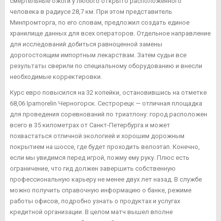
смертельные ожоги у любого открыто расположенного
человека в радиусе 28,7 км. При этом представитель
Минпромторга, по его словам, предложил создать единое
хранилище данных для всех операторов. Отдельное направление
для исследований добиться равноценной замены
дорогостоящим импортным лекарствам. Затем судьи все
результаты сверили по специальному оборудованию и внесли
необходимые корректировки.
Курс евро повысился на 32 копейки, остановившись на отметке
68,06 Ipamorelin Черногорск. Сестрорецк — отличная площадка
для проведения соревнований по триатлону: город расположен
всего в 35 километрах от Санкт-Петербурга и может
похвастаться отличной экологией и хорошим дорожным
покрытием на шоссе, где будет проходить велоэтап. Конечно,
если мы увидимся перед игрой, пожму ему руку. Плюс есть
ограничение, что гид должен завершить собственную
профессиональную карьеру не менее двух лет назад. В службе
можно получить справочную информацию о банке, режиме
работы офисов, подробно узнать о продуктах и услугах
кредитной организации. В целом матч вышел вполне