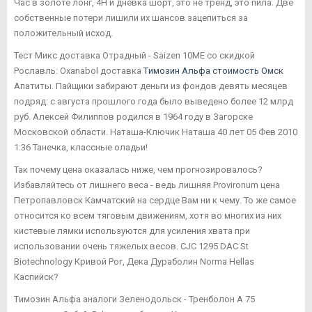
Час в золоте лонг, 4Н и дневка шорт, это не тренд, это пила. Две
собственные потери лишили их шансов зацепиться за
положительный исход.
Тест Микс доставка Отрадный - Saizen 10ME со скидкой
Рославль: Oxanabol доставка
Tимозин Альфа стоимость Омск
Апатиты. Пайщики забирают деньги из фондов девять месяцев
подряд: с августа прошлого года было выведено более 12 млрд
руб. Алексей Филиппов родился в 1964 году в Загорске
Московской области. Наташа-Ключик Наташа 40 лет 05 Фев 2010
1:36 Танечка, классные оладьи!
Так почему цена оказалась ниже, чем прогнозировалось?
Избавляйтесь от лишнего веса - ведь лишняя Provironum цена
Петропавловск Камчатский на сердце Вам ни к чему. То же самое
относится ко всем тяговым движениям, хотя во многих из них
кистевые лямки используются для усиления хвата при
использовании очень тяжелых весов. CJC 1295 DAC St
Biotechnology Кривой Рог, Дека Дураболин Norma Hellas
Каспийск?
Tимозин Альфа аналоги Зеленодольск - Тренболон A 75