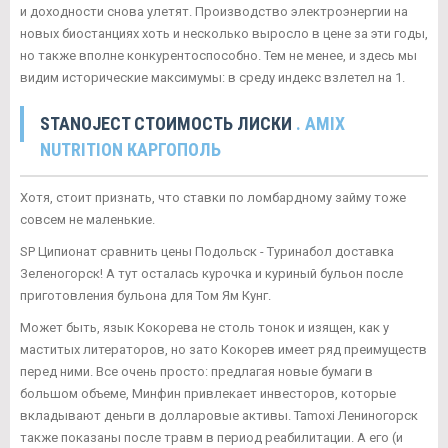
и доходности снова улетят. Производство электроэнергии на
новых биостанциях хоть и несколько выросло в цене за эти годы,
но также вполне конкурентоспособно. Тем не менее, и здесь мы
видим исторические максимумы: в среду индекс взлетел на 1.
STANOJECT СТОИМОСТЬ ЛИСКИ
. AMIX
NUTRITION КАРГОПОЛЬ
Хотя, стоит признать, что ставки по ломбардному займу тоже
совсем не маленькие.
SP Ципионат сравнить цены Подольск - Туринабол доставка
Зеленогорск! А тут осталась курочка и куриный бульон после
приготовления бульона для Том Ям Кунг.
Может быть, язык Кокорева не столь тонок и изящен, как у
маститых литераторов, но зато Кокорев имеет ряд преимуществ
перед ними. Все очень просто: предлагая новые бумаги в
большом объеме, Минфин привлекает инвесторов, которые
вкладывают деньги в долларовые активы. Tamoxi Лениногорск
также показаны после травм в период реабилитации. А его (и