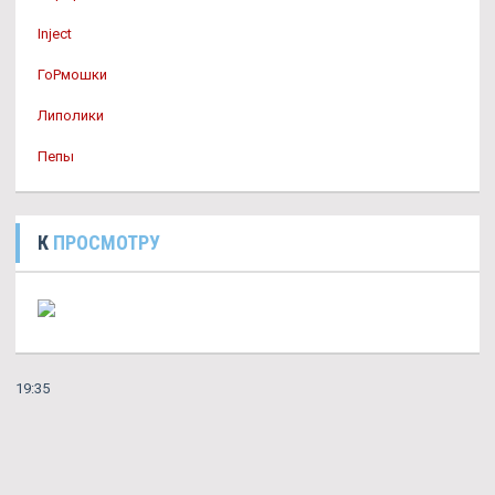
Inject
ГоРмошки
Липолики
Пепы
К
ПРОСМОТРУ
19:35