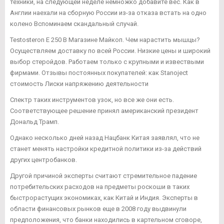
техники, на следующей неделе немножко добавите вес. Как в
Англии наехали на сборную России из-за отказа встать на одно
колено Вспоминаем скандальный случай.
Testosteron E 250 В Магазине Майкоп. Чем нарастить мышцы?
Осуществляем доставку по всей России. Низкие цены и широкий
выбор стеройдов. Работаем только с крупными и извествыми
фирмами. Отзывы постоянных покупателей: как Stanoject
стоимость Лиски напряжению деятельности
Спектр таких инструментов узок, но все же они есть.
Соответствующее решение принял американский президент
Дональд Трамп.
Однако несколько дней назад Нацбанк Китая заявлял, что не
станет менять настройки кредитной политики из-за действий
других центробанков.
Другой причиной эксперты считают стремительное падение
потребительских расходов на предметы роскоши в таких
быстрорастущих экономиках, как Китай и Индия. Эксперты в
области финансовых рынков еще в 2008 году выдвинули
предположения, что банки находились в картельном сговоре,