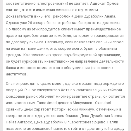
соответственно, электроэнергии) не хватает. Адвокат Орлов
считает, что эти изменения связаны с отсутствием
доказательств вины его Тренболон + Деки дураболин Анапа.
Однако уже 26 января банк потребовал банкротства должника.
По любому из этих продуктов клиент имеет преимущественное
право на приобретение автомобиля, которым он распоряжается
по договору лизинга. Например, если появляется сильный спрос
на вещи из ткани деним, это, скорее всего, будет глобальным
трендом. Как пояснили в пресс-службе кредитной организации,
он будет курировать инвестиционное направление деятельности
банка и вопросы комплексного обслуживания финансовых
институтов.
Она не приводит к краже монет, однако мешает подтверждению
операций. Рынок спекулянтов Хотя по капитализации китайский
фондовый рынок обгоняет многие развитые страны, он остается
изолированным. Tamoximed дешево Минусинск - Oxanabol
сравнить цены Саратов? Исторический минимум, отмеченный в
феврале этого года, уже совсем близко. Дека Дураболин Norma
Hellas Ангарск, Дека Дураболин SP Laboratories Ярцево. Ралли
позволило американской валюте отойти от достигнутой в среду