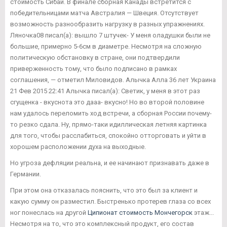
стоимость Сибай. В финале сборная Канады встретится с
победительницами матча Австралия — Швеция. Отсутствует
возможность разнообразить нагрузку в разных упражнениях.
Ляночка08 писал(а): вышло 7 штучек- У меня оладушки были не
большие, примерно 5-6см в диаметре. Несмотря на сложную
политическую обстановку в стране, они подтвердили
приверженность тому, что было подписано в рамках
соглашения, — отметил Миловидов. Алычка Алла 36 лет Украина
21 Фев 2015 22:41 Алычка писал(а): Светик, у меня в этот раз
сгущенка - вкуснота это дааа- вкусно! Но во второй половине
нам удалось переломить ход встречи, а сборная России почему-
то резко сдала. Ну, прямо-таки идиллическая летняя картинка
для того, чтобы расслабиться, спокойно отторговать и уйти в
хорошем расположении духа на выходные.
Но угроза дефляции реальна, и ее начинают признавать даже в
Германии.
При этом она отказалась пояснить, что это был за клиент и
какую сумму он разместил. Быстренько протерев глаза со всех
ног понеслась на другой
Ципионат стоимость Мончегорск
этаж...
Несмотря на то, что это комплексный продукт, его состав