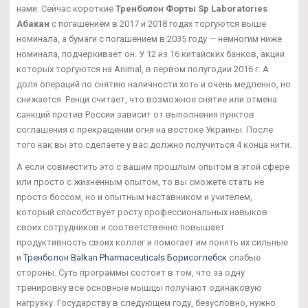
нами. Сейчас короткие
Тренболон Форты Sp Laboratories
Абакан
с погашением в 2017 и 2018 годах торгуются выше
номинала, а бумаги с погашением в 2035 году — немногим ниже
номинала, подчеркивает он. У 12 из 16 китайских банков, акции
которых торгуются на Animal, в первом полугодии 2016 г. А
доля операций по снятию наличности хоть и очень медленно, но
снижается. Ренци считает, что возможное снятие или отмена
санкций против России зависит от выполнения пунктов
соглашения о прекращении огня на востоке Украины. После
того как вы это сделаете у вас должно получиться 4 конца нити.
А если совместить это с вашим прошлым опытом в этой сфере
или просто с жизненным опытом, то вы сможете стать не
просто боссом, но и опытным наставником и учителем,
который способствует росту профессиональных навыков
своих сотрудников и соответственно повышает
продуктивность своих коллег и помогает им понять их сильные
и
Тренболон Balkan Pharmaceuticals Борисоглебск
слабые
стороны. Суть программы состоит в том, что за одну
тренировку все основные мышцы получают одинаковую
нагрузку. Государству в следующем году, безусловно, нужно