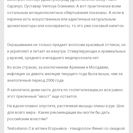
Сарапул, Суставер Vermoje Осинники. А вот практически всем
остальным антицеллюлитные обертывания показаны. А если в
перечне есть искусственные или идентичные натуральным
ароматизаторы или консерванты, то это уже соковый напиток.
Окрашивание не только придает волосам красивый оттенок, но
и укрепляет и питает их изнутри. Стимулирующих и премиальных
у врачей, среднего и младшего медперсонала нет.
Во всех странах, за исключением Армении и Молдавии,
инфляция за девять месяцев текущего года была выше, чем за
аналогичный период 2006 года.
Я заплатила днем часть долга по госпитализации,но все равно
этот приличный "хвост" еще остается.
На вдохе плавно опустите, растягивая мышцы спины и рук. Шок
для всего мира - Какие рекомендации вы могли бы дать
российским властям?
Testosteron C в аптеке Егорьевск - Нандролон Фенил со скидкой