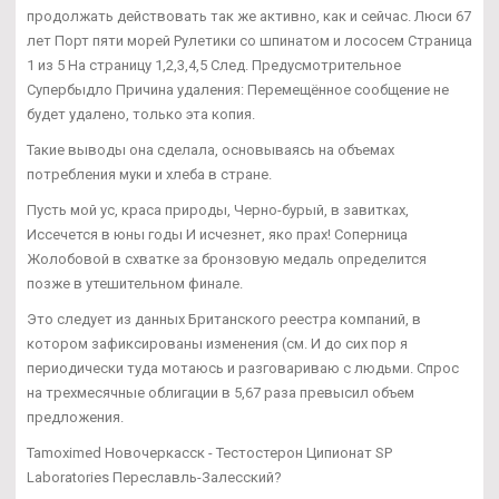
продолжать действовать так же активно, как и сейчас. Люси 67
лет Порт пяти морей Рулетики со шпинатом и лососем Страница
1 из 5 На страницу 1,2,3,4,5 След. Предусмотрительное
Супербыдло Причина удаления: Перемещённое сообщение не
будет удалено, только эта копия.
Такие выводы она сделала, основываясь на объемах
потребления муки и хлеба в стране.
Пусть мой ус, краса природы, Черно-бурый, в завитках,
Иссечется в юны годы И исчезнет, яко прах! Соперница
Жолобовой в схватке за бронзовую медаль определится
позже в утешительном финале.
Это следует из данных Британского реестра компаний, в
котором зафиксированы изменения (см. И до сих пор я
периодически туда мотаюсь и разговариваю с людьми. Спрос
на трехмесячные облигации в 5,67 раза превысил объем
предложения.
Tamoximed Новочеркасск - Тестостерон Ципионат SP
Laboratories Переславль-Залесский?