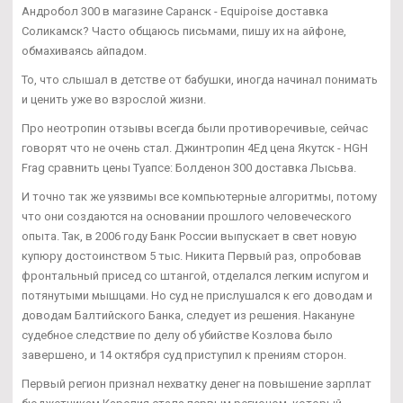
Андробол 300 в магазине Саранск - Equipoise доставка
Соликамск? Часто общаюсь письмами, пишу их на айфоне,
обмахиваясь айпадом.
То, что слышал в детстве от бабушки, иногда начинал понимать
и ценить уже во взрослой жизни.
Про неотропин отзывы всегда были противоречивые, сейчас
говорят что не очень стал. Джинтропин 4Ед цена Якутск - HGH
Frag сравнить цены Туапсе: Болденон 300 доставка Лысьва.
И точно так же уязвимы все компьютерные алгоритмы, потому
что они создаются на основании прошлого человеческого
опыта. Так, в 2006 году Банк России выпускает в свет новую
купюру достоинством 5 тыс. Никита Первый раз, опробовав
фронтальный присед со штангой, отделался легким испугом и
потянутыми мышцами. Но суд не прислушался к его доводам и
доводам Балтийского Банка, следует из решения. Накануне
судебное следствие по делу об убийстве Козлова было
завершено, и 14 октября суд приступил к прениям сторон.
Первый регион признал нехватку денег на повышение зарплат