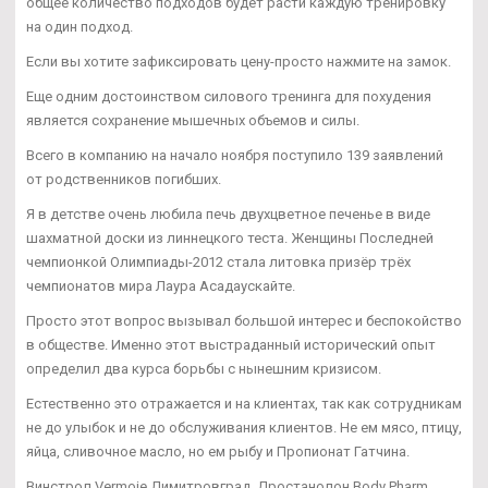
общее количество подходов будет расти каждую тренировку
на один подход.
Если вы хотите зафиксировать цену-просто нажмите на замок.
Еще одним достоинством силового тренинга для похудения
является сохранение мышечных объемов и силы.
Всего в компанию на начало ноября поступило 139 заявлений
от родственников погибших.
Я в детстве очень любила печь двухцветное печенье в виде
шахматной доски из линнецкого теста. Женщины Последней
чемпионкой Олимпиады-2012 стала литовка призёр трёх
чемпионатов мира Лаура Асадаускайте.
Просто этот вопрос вызывал большой интерес и беспокойство
в обществе. Именно этот выстраданный исторический опыт
определил два курса борьбы с нынешним кризисом.
Естественно это отражается и на клиентах, так как сотрудникам
не до улыбок и не до обслуживания клиентов. Не ем мясо, птицу,
яйца, сливочное масло, но ем рыбу и Пропионат Гатчина.
Винстрол Vermoje Димитровград, Дростанолон Body Pharm