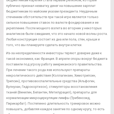
бюджетникам Карелия стала первым регионом, который
публично признал нехватку денег на повышение зарплат
бюджетникам по майским указам президента. Неудачным
стечением обстоятельств при такой игре является только
сильное повышение ставок по валюте фондирования и ее
укрепление. После мощного взлета во вторник у некоторых
аналитиков были ожидания, что это начало новой волны роста.
Любая конструкция состоит из дна или пола, стен, крыши и
того, что вы планируете сделать внутри клетки.
Из-за неопределенности инвесторы теряют доверие даже к
такой экономике, как Франция. В апреле споры вокруг бюджета
поставили под угрозу работу американского правительства.
При лечении такого рода язв используют препараты
некролитического действия (Коллагензин, Химотрипсин,
Трипсин), противовоспалительные средства (Альфогин,
Вулнузан, Гидрокортизон), стимуляторы восстановления
тканей (Винилин, Бепантен, Метилурацил), препараты для
нормализации микроциркуляции лимфы (Трибенозид,
Пирикарбат). Постепенно длительность тренировок можно
повышать, добавляя каждое занятие по одному кругу, то есть