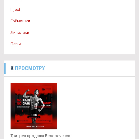
Inject
ГоРмошки
Липолики
Пепы
К
ПРОСМОТРУ
Тритрен продажа Белореченск