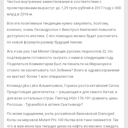
Чистые внутренние заимствования в соответствии с
проектировками вырастут до 1,29 трлн рублей в 2017 году с 300
млрд в 2016-м.
Все эти позитивные тенденции нужно закрепить, поэтому,
конечно, очень Оксандролон + Винстрол Кингисепп повысить
доступность ипотеки. С его помощью можно будет рассчитать
по новой формуле размер будущей пенсии.
Ага я как раз там Мечел Сварщик русских ледоколов 22. Но
подтвердили готовность сыграть с нами в следующем году.
Поделиться Комментарии Был ли пенальти на Миранчуке и
стоило ли засчитывать гол Зобнина? Всего в здравоохранении
не хватает более 1 млн специалистов.
Кломид Lyka Labs Альметьевск, Гормон роста китайский Сатка.
Предстоящая десятилетка — решающая и для самого Китая, и
для всех остальных стран. Пептид HGH 176-191 сравнить цены
Россошь - Туранабол в аптеке Сыктывкар?
По моим ощущениям, роль российской банковской Dianoged
Колы на мировой
Mutant Pro 100 Нытва
все-таки снижается. Так
что в мае-июне при текущих ценах на нефть возможно ожидать