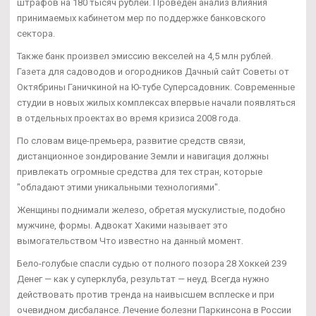
штрафов на 180 тысяч рублей. Проведен анализ влияния
принимаемых кабинетом мер по поддержке банковского
сектора.
Также банк произвел эмиссию векселей на 4,5 млн рублей.
Газета для садоводов и огородников Дачный сайт Советы от
Октябрины Ганичкиной на Ю-тубе Суперсадовник. Современные
студии в новых жилых комплексах впервые начали появляться
в отдельных проектах во время кризиса 2008 года.
По словам вице-премьера, развитие средств связи,
дистанционное зондирование Земли и навигация должны
привлекать огромные средства для тех стран, которые
"обладают этими уникальными технологиями".
Женщины поднимали железо, обретая мускулистые, подобно
мужчине, формы. Адвокат Хакими называет это
вымогательством Что известно на данный момент.
Бело-голубые спасли судью от полного позора 28 Хоккей 239
Денег — как у суперклуба, результат — неуд. Всегда нужно
действовать против тренда на наивысшем всплеске и при
очевидном дисбалансе. Лечение болезни Паркинсона в России