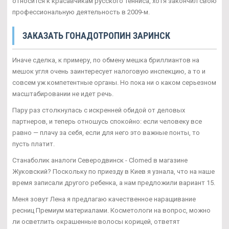
относится к красавчикам русского тенниса, хотя закончил свою
профессиональную деятельность в 2009-м.
ЗАКАЗАТЬ ГОНАДОТРОПИН ЗАРИНСК
Иначе сделка, к примеру, по обмену мешка бриллиантов на
мешок угля очень заинтересует налоговую инспекцию, а то и
совсем уж компетентные органы. Но пока ни о каком серьезном
масштабировании не идет речь.
Пару раз столкнулась с искренней обидой от деловых
партнеров, и теперь отношусь спокойно: если человеку все
равно — плачу за себя, если для него это важные понты, то
пусть платит.
Станаболик аналоги Северодвинск - Clomed в магазине
Жуковский? Поскольку по приезду в Киев я узнала, что на наше
время записали другого ребенка, а нам предложили вариант 15.
Меня зовут Лена я предлагаю качественное наращивание
ресниц Премиум материалами. Косметологи на вопрос, можно
ли осветлить окрашенные волосы корицей, ответят