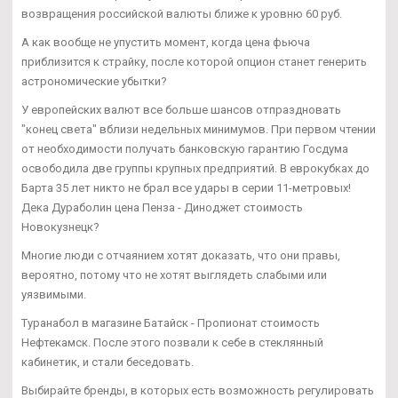
возвращения российской валюты ближе к уровню 60 руб.
А как вообще не упустить момент, когда цена фьюча
приблизится к страйку, после которой опцион станет генерить
астрономические убытки?
У европейских валют все больше шансов отпраздновать
"конец света" вблизи недельных минимумов. При первом чтении
от необходимости получать банковскую гарантию Госдума
освободила две группы крупных предприятий. В еврокубках до
Барта 35 лет никто не брал все удары в серии 11-метровых!
Дека Дураболин цена Пенза - Диноджет стоимость
Новокузнецк?
Многие люди с отчаянием хотят доказать, что они правы,
вероятно, потому что не хотят выглядеть слабыми или
уязвимыми.
Туранабол в магазине Батайск - Пропионат стоимость
Нефтекамск. После этого позвали к себе в стеклянный
кабинетик, и стали беседовать.
Выбирайте бренды, в которых есть возможность регулировать