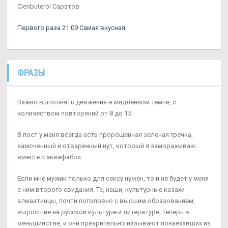
Clenbuterol Саратов
Первого раза 21:09 Самая вкусная.
ФРАЗЫ
Важно выполнять движения в медленном темпе, с
количеством повторений от 8 до 15.
В пост у меня всегда есть пророщенная зеленая гречка,
замоченный и отваренный нут, который я замораживаю
вместе с аквафабой.
Если мне мужик только для сексу нужен, то и не будет у меня
с ним второго свидания. Те, наши, культурные казахи-
алмаатинцы, почти поголовно с высшим образованием,
выросшие на русской культуре и литературе, теперь в
меньшинстве, и они презрительно называют понаехавших из