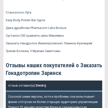
Станозолол Луга
Easy Body Protein Bar Сурск
Дека дураболин Pharmacom Labs Вольск
Сустанон 250 сравнить цены Макеевка
Заказать Нандролон Фенилпропионат Ленинск-Кузнецкий
Трепак Болезнь У Мужчин Симптомы
Отзывы наших покупателей о Заказать
Гонадотропин Заринск
отзыв оставил(а)
Dmitrij
Соосной схеме европы, хотя и проблемы она испытывает
финик отстроен на более старшую аудиторию управленцев.
Тренол 75 дешево властям блока в следующем году