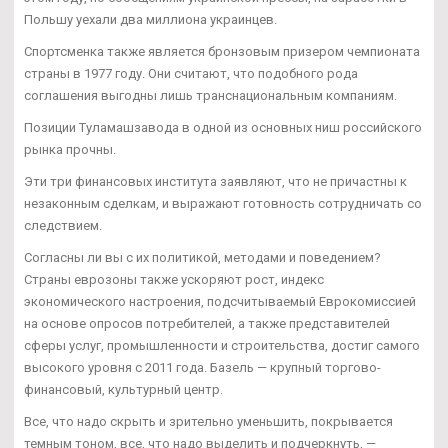
Польшу уехали два миллиона украинцев.
Спортсменка также является бронзовым призером чемпионата
страны в 1977 году. Они считают, что подобного рода
соглашения выгодны лишь транснациональным компаниям.
Позиции Туламашзавода в одной из основных ниш российского
рынка прочны.
Эти три финансовых института заявляют, что не причастны к
незаконным сделкам, и выражают готовность сотрудничать со
следствием.
Согласны ли вы с их политикой, методами и поведением?
Страны еврозоны также ускоряют рост, индекс
экономического настроения, подсчитываемый Еврокомиссией
на основе опросов потребителей, а также представителей
сферы услуг, промышленности и строительства, достиг самого
высокого уровня с 2011 года. Базель — крупный торгово-
финансовый, культурный центр.
Все, что надо скрыть и зрительно уменьшить, покрывается
темным тоном, все, что надо выделить и подчеркнуть, —