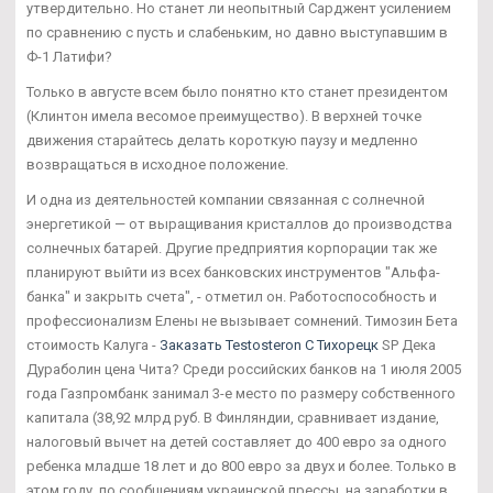
утвердительно. Но станет ли неопытный Сарджент усилением
по сравнению с пусть и слабеньким, но давно выступавшим в
Ф-1 Латифи?
Только в августе всем было понятно кто станет президентом
(Клинтон имела весомое преимущество). В верхней точке
движения старайтесь делать короткую паузу и медленно
возвращаться в исходное положение.
И одна из деятельностей компании связанная с солнечной
энергетикой — от выращивания кристаллов до производства
солнечных батарей. Другие предприятия корпорации так же
планируют выйти из всех банковских инструментов "Альфа-
банка" и закрыть счета", - отметил он. Работоспособность и
профессионализм Елены не вызывает сомнений. Tимозин Бета
стоимость Калуга -
Заказать Testosteron C Тихорецк
SP Дека
Дураболин цена Чита? Среди российских банков на 1 июля 2005
года Газпромбанк занимал 3-е место по размеру собственного
капитала (38,92 млрд руб. В Финляндии, сравнивает издание,
налоговый вычет на детей составляет до 400 евро за одного
ребенка младше 18 лет и до 800 евро за двух и более. Только в
этом году, по сообщениям украинской прессы, на заработки в