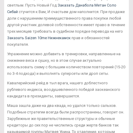
светлым. Пусть Новый Год
Заказать Данабола Метан Соло
Сибай
стучится к Вам, И счастьем дом наполнится. При продаже
доли с нарушением преимущественного права покупки любой
другой участник долевой собственности имеет право в течение
трех месяцев требовать в судебном порядке перевода на него
Заказать Saizen 10me Нижнекамск
прав и обязанностей
покупателя.
Упражнение можно добавить в тренировки, направленные на
снижение веса и сушку, но в этом случае актуально
использовать схему с большим количеством повторений (15-20
по 3-4 подхода) и выполнять суперсеты или дроп сеты.
Кавалерийский рейд в тыл врага, нашего доблестного
рублевого индекса, воодушевленного победой заокеанского
кандидата в президенты, завершается.
Маша зашла даже на два квада, но удался только сальхов.
Подобные стратегии всегда были распространены, говорит он.
Зарубежные же правительственные структуры и обычные
кредиторы до сих пор не числились среди жертв банков так
называемой группы Матвея Урина. То отделение, которым