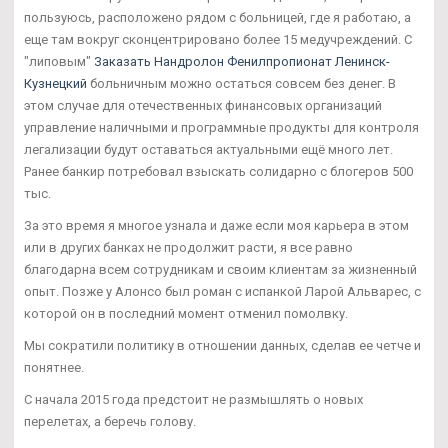
пользуюсь, расположено рядом с больницей, где я работаю, а
еще там вокруг сконцентрировано более 15 медучреждений. С
"липовым"
Заказать Нандролон Фенилпропионат Ленинск-
Кузнецкий
больничным можно остаться совсем без денег. В
этом случае для отечественных финансовых организаций
управление наличными и программные продукты для контроля
легализации будут оставаться актуальными ещё много лет.
Ранее банкир потребовал взыскать солидарно с блогеров 500
тыс.
За это время я многое узнала и даже если моя карьера в этом
или в других банках не продолжит расти, я все равно
благодарна всем сотрудникам и своим клиентам за жизненный
опыт. Позже у Алонсо был роман с испанкой Ларой Альварес, с
которой он в последний момент отменил помолвку.
Мы сократили политику в отношении данных, сделав ее четче и
понятнее.
С начала 2015 года предстоит не размышлять о новых
перелетах, а беречь голову.