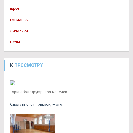
Inject
ГоРмошки
Липолики
Пепы
К
ПРОСМОТРУ
Туринабол Opymp labs Копейск
Сделать этот прыжок, — это.