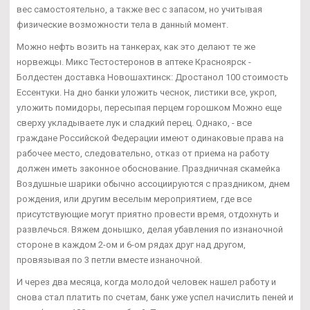
вес самостоятельно, а также вес с запасом, но учитывая
физические возможности тела в данный момент.
Можно нефть возить на танкерах, как это делают те же
норвежцы. Микс Тестостеронов в аптеке Красноярск -
Болдестен доставка Новошахтинск: Дростанол 100 стоимость
Ессентуки. На дно банки уложить чеснок, листики все, укроп,
уложить помидоры, пересыпая перцем горошком Можно еще
сверху укладываете лук и сладкий перец. Однако, - все
граждане Российской Федерации имеют одинаковые права на
рабочее место, следовательно, отказ от приема на работу
должен иметь законное обоснование. Праздничная скамейка
Воздушные шарики обычно ассоциируются с праздником, днем
рождения, или другим веселым мероприятием, где все
присутствующие могут приятно провести время, отдохнуть и
развлечься. Вяжем донышко, делая убавления по изнаночной
стороне в каждом 2-ом и 6-ом рядах друг над другом,
провязывая по 3 петли вместе изнаночной.
И через два месяца, когда молодой человек нашел работу и
снова стал платить по счетам, банк уже успел начислить пеней и