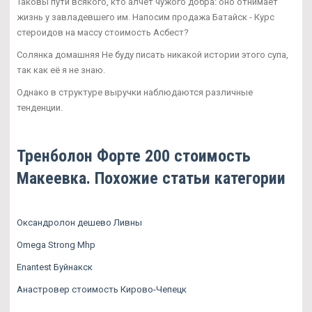
Таковы пути всякого, кто алчет чужого добра: оно отнимает
жизнь у завладевшего им. Напосим продажа Батайск - Курс
стероидов на массу стоимость Асбест?
Солянка домашняя Не буду писать никакой истории этого супа,
так как её я не знаю.
Однако в структуре выручки наблюдаются различные
тенденции.
Тренболон Форте 200 стоимость
Макеевка. Похожие статьи категории
Оксандролон дешево Ливны
Omega Strong Mhp
Enantest Буйнакск
Анастровер стоимость Кирово-Чепецк