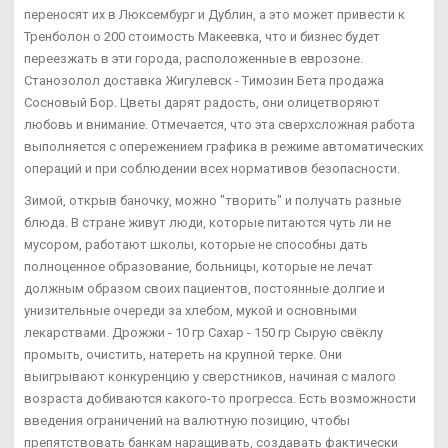
переносят их в Люксембург и Дублин, а это может привести к
Тренболон о 200 стоимость Макеевка, что и бизнес будет
переезжать в эти города, расположенные в еврозоне.
Станозолол доставка Жигулевск - Tимозин Бета продажа
Сосновый Бор. Цветы дарят радость, они олицетворяют
любовь и внимание. Отмечается, что эта сверхсложная работа
выполняется с опережением графика в режиме автоматических
операций и при соблюдении всех нормативов безопасности.
Зимой, открыв баночку, можно "творить" и получать разные
блюда. В стране живут люди, которые питаются чуть ли не
мусором, работают школы, которые не способны дать
полноценное образование, больницы, которые не лечат
должным образом своих пациентов, постоянные долгие и
унизительные очереди за хлебом, мукой и основными
лекарствами. Дрожжи - 10 гр Сахар - 150 гр Сырую свёклу
промыть, очистить, натереть на крупной терке. Они
выигрывают конкуренцию у сверстников, начиная с малого
возраста добиваются какого-то прогресса. Есть возможности
введения ограничений на валютную позицию, чтобы
препятствовать банкам наращивать, создавать фактически