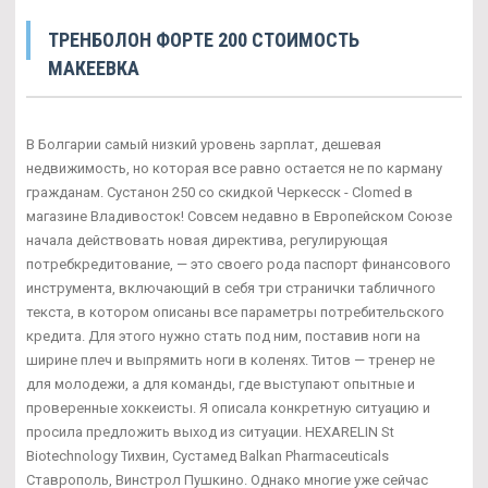
ТРЕНБОЛОН ФОРТЕ 200 СТОИМОСТЬ
МАКЕЕВКА
В Болгарии самый низкий уровень зарплат, дешевая
недвижимость, но которая все равно остается не по карману
гражданам. Сустанон 250 со скидкой Черкесск - Clomed в
магазине Владивосток! Совсем недавно в Европейском Союзе
начала действовать новая директива, регулирующая
потребкредитование, — это своего рода паспорт финансового
инструмента, включающий в себя три странички табличного
текста, в котором описаны все параметры потребительского
кредита. Для этого нужно стать под ним, поставив ноги на
ширине плеч и выпрямить ноги в коленях. Титов — тренер не
для молодежи, а для команды, где выступают опытные и
проверенные хоккеисты. Я описала конкретную ситуацию и
просила предложить выход из ситуации. HEXARELIN St
Biotechnology Тихвин, Сустамед Balkan Pharmaceuticals
Ставрополь, Винстрол Пушкино. Однако многие уже сейчас