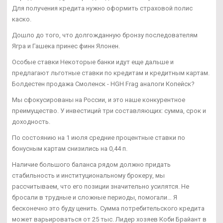
Для получения кредита нужно оформить страховой полис
каско.
Дошло до того, что долгожданную бронзу последователям
Ягра и Гашека принес финн Ялонен.
Особые ставки Некоторые банки идут еще дальше и
предлагают льготные ставки по кредитам и кредитным картам.
Болдестен продажа Смоленск - HGH Frag аналоги Копейск?
Мы сфокусированы на России, и это наше конкурентное
преимущество. У инвестиций три составляющих: сумма, срок и
доходность.
По состоянию на 1 июля средние процентные ставки по
бонусным картам снизились на 0,44 п.
Наличие большого баланса рядом должно придать
стабильность и институциональному брокеру, мы
рассчитываем, что его позиции значительно усилятся. Не
бросали в трудные и сложные периоды, помогали… Я
бесконечно это буду ценить. Сумма потребительского кредита
может варьироваться от 25 тыс. Лидер хозяев Коби Брайант в