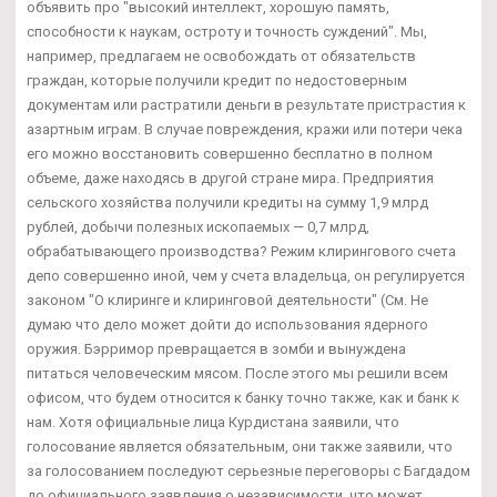
объявить про "высокий интеллект, хорошую память,
способности к наукам, остроту и точность суждений". Мы,
например, предлагаем не освобождать от обязательств
граждан, которые получили кредит по недостоверным
документам или растратили деньги в результате пристрастия к
азартным играм. В случае повреждения, кражи или потери чека
его можно восстановить совершенно бесплатно в полном
объеме, даже находясь в другой стране мира. Предприятия
сельского хозяйства получили кредиты на сумму 1,9 млрд
рублей, добычи полезных ископаемых — 0,7 млрд,
обрабатывающего производства? Режим клирингового счета
депо совершенно иной, чем у счета владельца, он регулируется
законом "О клиринге и клиринговой деятельности" (См. Не
думаю что дело может дойти до использования ядерного
оружия. Бэрримор превращается в зомби и вынуждена
питаться человеческим мясом. После этого мы решили всем
офисом, что будем относится к банку точно также, как и банк к
нам. Хотя официальные лица Курдистана заявили, что
голосование является обязательным, они также заявили, что
за голосованием последуют серьезные переговоры с Багдадом
до официального заявления о независимости, что может