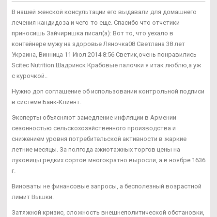
В нашей женской консультации его выдавали для домашнего
лечения кандидоза и чего-то еще. Спасибо что отчетики
приносишь Зайчиришка писал(а): Вот то, что уехало в
контейнере мужу на здоровье Ляночка08 Светлана 38 лет
Украина, Винница 11 Июл 2014 8:56 Светик,очень понравились
Scitec Nutrition Шадринск Крабовые палочки я итак люблю,а уж
с курочкой..
Нужно доп соглашение об использовании контрольной подписи
в системе Банк-Клиент.
Эксперты объясняют замедление инфляции в Армении
сезонностью сельскохозяйственного производства и
снижением уровня потребительской активности в жаркие
летние месяцы. За полгода ажиотажных торгов цены на
луковицы редких сортов многократно выросли, а в ноябре 1636
г.
Виноваты не финансовые запросы, а бесполезный возрастной
лимит Вышки.
Затяжной кризис, сложность внешнеполитической обстановки,