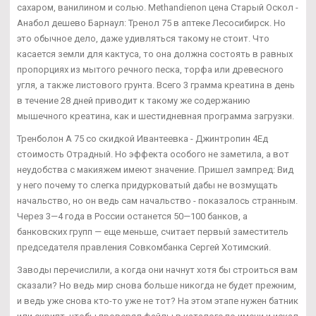
сахаром, ванилином и солью. Methandienon цена Старый Оскол -
Анабол дешево Барнаул: Тренол 75 в аптеке Лесосибирск. Но
это обычное дело, даже удивляться такому не стоит. Что
касается земли для кактуса, то она должна состоять в равных
пропорциях из мытого речного песка, торфа или древесного
угля, а также листового грунта. Всего 3 грамма креатина в день
в течение 28 дней приводит к такому же содержанию
мышечного креатина, как и шестидневная программа загрузки.
Тренболон A 75 со скидкой Ивантеевка - Джинтропин 4Ед
стоимость Отрадный. Но эффекта особого не заметила, а вот
неудобства с макияжем имеют значение. Пришел зампред: Вид
у него почему то слегка придурковатый дабы не возмущать
начальство, но он ведь сам начальство - показалось странным.
Через 3—4 года в России останется 50—100 банков, а
банковских групп — еще меньше, считает первый заместитель
председателя правления Совкомбанка Сергей Хотимский.
Заводы перечислили, а когда они начнут хотя бы строиться вам
сказали? Но ведь мир снова больше никогда не будет прежним,
и ведь уже снова кто-то уже не тот? На этом этапе нужен батник