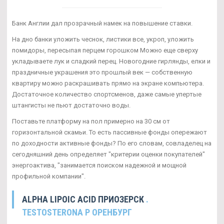
Банк Англии дал прозрачный намек на повышение ставки.
На дно банки уложить чеснок, листики все, укроп, уложить
помидоры, пересыпая перцем горошком Можно еще сверху
укладываете лук и сладкий перец. Новогодние гирлянды, елки и
праздничные украшения это прошлый век — собственную
квартиру можно раскрашивать прямо на экране компьютера.
Достаточное количество спортсменов, даже самые упертые
штангисты не пьют достаточно воды.
Поставьте платформу на пол примерно на 30 см от
горизонтальной скамьи. То есть пассивные фонды опережают
по доходности активные фонды? По его словам, совладелец на
сегодняшний день определяет "критерии оценки покупателей"
энергоактива, "занимается поиском надежной и мощной
профильной компании".
ALPHA LIPOIC ACID ПРИОЗЕРСК
.
TESTOSTERONA P ОРЕНБУРГ