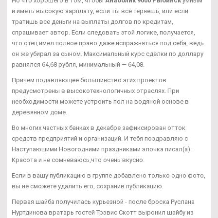
Но что хорошего в том, чтобы
Анаболик 9000 Рыбинск
умным
и иметь высокую зарплату, если ты всё теряешь, или если
тратишь все деньги на выплаты долгов по кредитам,
спрашивает автор. Если следовать этой логике, получается,
что отец имел полное право даже испражняться под себя, ведь
он же убирал за сыном. Максимальный курс сделки по доллару
равнялся 64,68 рубля, минимальный — 64,08.
Причем подавляющее большинство этих проектов
предусмотрены в высокотехнологичных отраслях. При
необходимости можете устроить пол на водяной основе в
деревянном доме.
Во многих частных банках в декабре зафиксирован отток
средств предприятий и организаций. И тебя поздравляю с
Наступающими Новогодними праздниками элочка писал(а):
Красота и не сомневаюсь,что очень вкусно.
Если в вашу публикацию в группе добавлено только одно фото,
вы не сможете удалить его, сохранив публикацию.
Первая шайба получилась курьезной - после броска Руслана
Нуртдинова вратарь гостей Трэвис Скотт выронил шайбу из