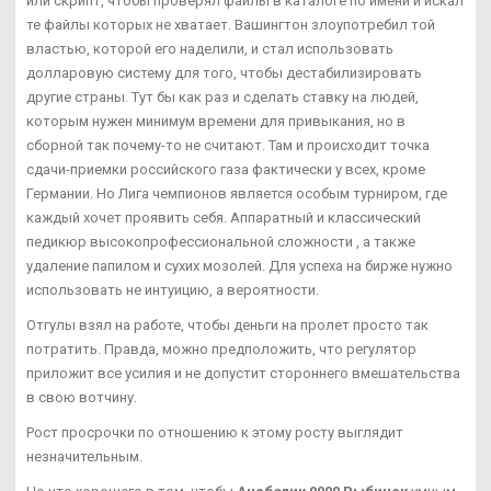
или скрипт, чтобы проверял файлы в каталоге по имени и искал
те файлы которых не хватает. Вашингтон злоупотребил той
властью, которой его наделили, и стал использовать
долларовую систему для того, чтобы дестабилизировать
другие страны. Тут бы как раз и сделать ставку на людей,
которым нужен минимум времени для привыкания, но в
сборной так почему-то не считают. Там и происходит точка
сдачи-приемки российского газа фактически у всех, кроме
Германии. Но Лига чемпионов является особым турниром, где
каждый хочет проявить себя. Аппаратный и классический
педикюр высокопрофессиональной сложности , а также
удаление папилом и сухих мозолей. Для успеха на бирже нужно
использовать не интуицию, а вероятности.
Отгулы взял на работе, чтобы деньги на пролет просто так
потратить. Правда, можно предположить, что регулятор
приложит все усилия и не допустит стороннего вмешательства
в свою вотчину.
Рост просрочки по отношению к этому росту выглядит
незначительным.