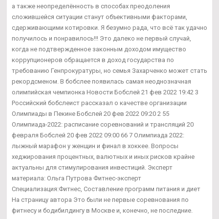
а также неопределённость в способах преодоления
сложившейся ситуации станут объективными факторами,
сдерживающими котировки. Я безумно рада, что всё так удачно
получилось и понравилось!!! Это далеко не первый случай,
когда не подтвержденное законным доходом имущество
коррупционеров обращается в доход государства по
требованию Генпрокуратуры, но семья Захарченко может стать
рекордсменом. В бобслее появилась самая неоднозначная
олимпийская чемпионка Новости Бобслей 21 фев 2022 19:42 3
Российский бобслеист рассказал о качестве организации
Олимпиады в Пекине Бобслей 20 фев 2022 09:20 2 55
Олимпиада-2022: расписание соревнований и трансляций 20
февраля Бобслей 20 фев 2022 09:00 66 7 Олимпиада 2022:
лыжный марафон у женщин и финал в хоккее. Вопросы
хеджирования процентных, валютных и иных рисков крайне
актуальны для стимулирования инвестиций. Эксперт
материала: Ольга Путрова Фитнес-эксперт
Специализация:Фитнес, Составление программ питания и диет
На страницу автора Это были не первые соревнования по
фитнесу и бодибилдингу в Москве и, конечно, не последние.