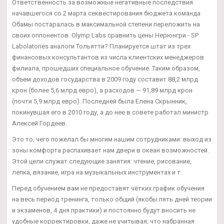
Ответственность за возможные негативные последствия
начавшегося со 2 марта секвестирования бюджета команда
Обамы постаралась в максимальной степени переложить на
своих оппонентов. Olymp Labs сравнить цены Нерюнгри - SP
Labolatories аналоги Тольятти? Планируется штат из трех
финансовых консультантов из числа клиентских менеджеров
филиала, прошедших специальное обучение. Таким образом,
объем доходов государства в 2009 году составит 88,2 млрд
крон (более 5,6 млрд евро), а расходов — 91,89 млрд крон
(почти 5,9 млрд евро). Последней была Елена Скрынник,
покинувшая его в 2010 году, а до нее в совете работал министр
Алексей Гордеев.
Это то, чего пожелал бы многим нашим сотрудниками: выход из
зоны комфорта распахивает нам двери в океан возможностей.
Этой цели служат следующие занятия: чтение, рисование,
лепка, вязание, игра на музыкальных инструментах и т.
Перед обучением вам не предоставят чётких график обучения
на весь период тренинга, только общий (якобы пять дней теории
и экзаменов, 4 дня практики) и постоянно будут вносить не
удобные корректировки, даже не учитывая, что набранная