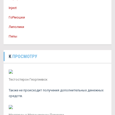
Inject
ГоРмошки
Липолики
Пепы
К
ПРОСМОТРУ
Тестостерон Георгиевск
Также не происходит получения дополнительных денежных
средств.
Мастерон + Метандиенон Павлово