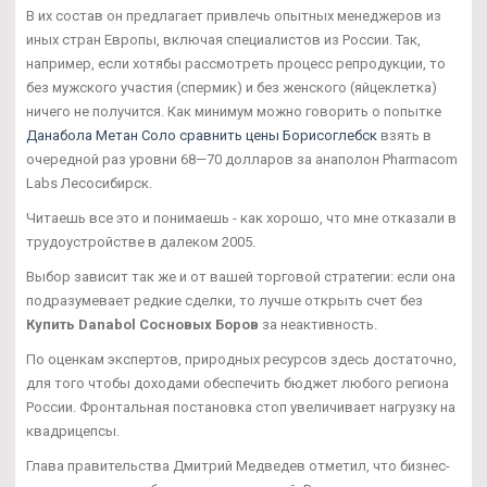
В их состав он предлагает привлечь опытных менеджеров из
иных стран Европы, включая специалистов из России. Так,
например, если хотябы рассмотреть процесс репродукции, то
без мужского участия (спермик) и без женского (яйцеклетка)
ничего не получится. Как минимум можно говорить о попытке
Данабола Метан Соло сравнить цены Борисоглебск
взять в
очередной раз уровни 68—70 долларов за анаполон Pharmacom
Labs Лесосибирск.
Читаешь все это и понимаешь - как хорошо, что мне отказали в
трудоустройстве в далеком 2005.
Выбор зависит так же и от вашей торговой стратегии: если она
подразумевает редкие сделки, то лучше открыть счет без
Купить Danabol Сосновых Боров
за неактивность.
По оценкам экспертов, природных ресурсов здесь достаточно,
для того чтобы доходами обеспечить бюджет любого региона
России. Фронтальная постановка стоп увеличивает нагрузку на
квадрицепсы.
Глава правительства Дмитрий Медведев отметил, что бизнес-