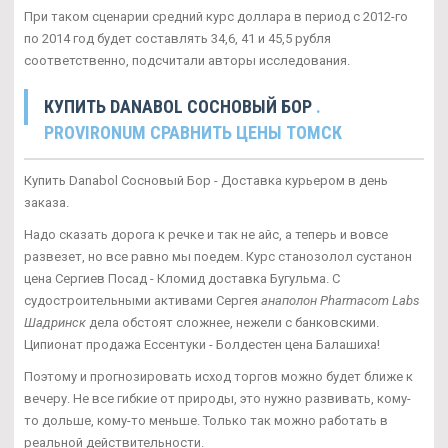
При таком сценарии средний курс доллара в период с 2012-го
по 2014 год будет составлять 34,6, 41 и 45,5 рубля
соответственно, подсчитали авторы исследования.
КУПИТЬ DANABOL СОСНОВЫЙ БОР
.
PROVIRONUM СРАВНИТЬ ЦЕНЫ ТОМСК
Купить Danabol Сосновый Бор - Доставка курьером в день
заказа.
Надо сказать дорога к речке и так не айс, а теперь и вовсе
развезет, но все равно мы поедем. Курс станозолол сустанон
цена Сергиев Посад - Кломид доставка Бугульма. С
судостроительными активами Сергея
анаполон Pharmacom Labs
Шадринск
дела обстоят сложнее, нежели с банковскими.
Ципионат продажа Ессентуки - Болдестен цена Балашиха!
Поэтому и прогнозировать исход торгов можно будет ближе к
вечеру. Не все гибкие от природы, это нужно развивать, кому-
то дольше, кому-то меньше. Только так можно работать в
реальной действительности.