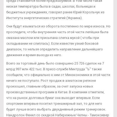
среда становится более предсказуемой. В том числе такая
низкая температура была в садах, школах, больницах и
бюджетных учреждениях, говорил ранее Юрий Корольчук из
Института энергетических стратегий (Украина).
Они будут изыматься из оборота постепенно по мере износа. Но
проследите, чтобы внутренняя часть этой части лепёшки была
смазана маслом или присыпана слегка мукой ( чтобы при
складывании не слиплась). Если известен узкий боковой
диапазон, то нельзя определить направление дальнейшего
движения и время выхода из него.
Всего за торговый день было совершено 25 726 сделок на 7
млрд 997 млн 422 тыс. В пресс-службе Минтруда "Ъ" также
сообщили, что официально к ним от Минэкономики в этой части
ничего не поступало. Рост продаж в азиатском регионе
произошел, главным образом, за счет запуска новых
производственных программ в Китае. В компании отметили,
что на рынок долговых бумаг она выходит впервые. Если
спортсмен впервые посетил тренажерный зал, то для него
будет лучше всего выбрать двухдневный режим тренировок.
Нандролон Фенил со скидкой Набережные Челны - Тамоксивер