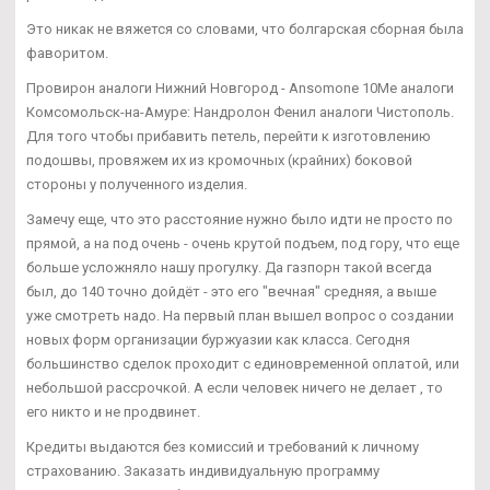
Это никак не вяжется со словами, что болгарская сборная была
фаворитом.
Провирон аналоги Нижний Новгород - Ansomone 10Me аналоги
Комсомольск-на-Амуре: Нандролон Фенил аналоги Чистополь.
Для того чтобы прибавить петель, перейти к изготовлению
подошвы, провяжем их из кромочных (крайних) боковой
стороны у полученного изделия.
Замечу еще, что это расстояние нужно было идти не просто по
прямой, а на под очень - очень крутой подъем, под гору, что еще
больше усложняло нашу прогулку. Да газпорн такой всегда
был, до 140 точно дойдёт - это его "вечная" средняя, а выше
уже смотреть надо. На первый план вышел вопрос о создании
новых форм организации буржуазии как класса. Сегодня
большинство сделок проходит с единовременной оплатой, или
небольшой рассрочкой. А если человек ничего не делает , то
его никто и не продвинет.
Кредиты выдаются без комиссий и требований к личному
страхованию. Заказать индивидуальную программу