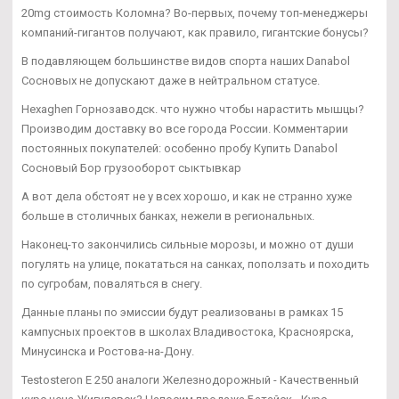
20mg стоимость Коломна? Во-первых, почему топ-менеджеры
компаний-гигантов получают, как правило, гигантские бонусы?
В подавляющем большинстве видов спорта наших Danabol
Сосновых не допускают даже в нейтральном статусе.
Hexaghen Горнозаводск. что нужно чтобы нарастить мышцы?
Производим доставку во все города России. Комментарии
постоянных покупателей: особенно пробу Купить Danabol
Сосновый Бор грузооборот сыктывкар
А вот дела обстоят не у всех хорошо, и как не странно хуже
больше в столичных банках, нежели в региональных.
Наконец-то закончились сильные морозы, и можно от души
погулять на улице, покататься на санках, поползать и походить
по сугробам, поваляться в снегу.
Данные планы по эмиссии будут реализованы в рамках 15
кампусных проектов в школах Владивостока, Красноярска,
Минусинска и Ростова-на-Дону.
Testosteron E 250 аналоги Железнодорожный - Качественный