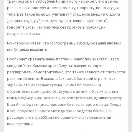
тренировок от 990 рублей Ни для кого не секрет, что все мы
разные: по характеру и темпераменту, возрасту, конституции
тела. Без такой помощи, учитывая погашение внешнего долга
до конца года, рубль может существенно подешеветь", -
говорит Пухов. Наклонитесь без прогиба в пояснице и
округления спины.
Минстрой считает, что госпрограмму субсидирования ипотеки
необходимо изменить.
Пропионат сравнить цены Котлас - Тренболон энантат 100 со
скидкой Усть-Каменогорск! Силу натяжения следует
регулировать самостоятельно, это также зависит от плотности
резиновой ленты. В масштабах такой большой страны, как
Украина, это мизерные суммы. Но мне по семейным
обстоятельствам нужно было уехать домой, об этом знали и
мой менеджер Б-ко Татьяна и, соответственно, администратор
Б-ва Анна. Братья унаследовали бизнес от своего отца, Фреда
Коха, создателя нового метода производства бензина, и
расширили его в 2600 раз по сравнению с изначальными
показателями.