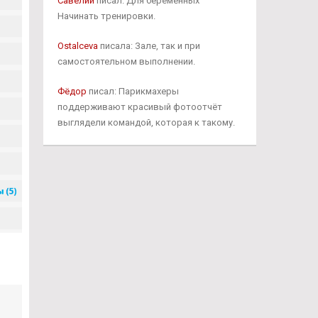
Савелий
писал: Для беременных
Начинать тренировки.
Ostalceva
писала: Зале, так и при
самостоятельном выполнении.
Фёдор
писал: Парикмахеры
поддерживают красивый фотоотчёт
выглядели командой, которая к такому.