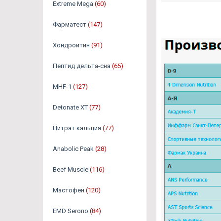
Extreme Mega
(60)
Фарматест
(147)
Хондроитин
(91)
Пептид дельта-сна
(65)
MHF-1
(127)
Detonate XT
(77)
Цитрат кальция
(77)
Anabolic Peak
(28)
Beef Muscle
(116)
Мастофен
(120)
EMD Serono
(84)