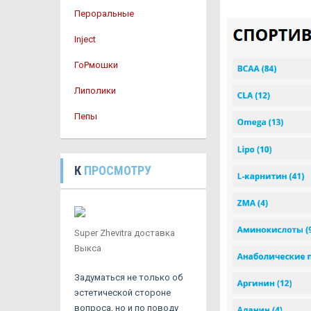
Пероральные
Inject
ГоРмошки
Липолики
Пепы
К
ПРОСМОТРУ
Super Zhevitra доставка
Выкса
Задуматься не только об
эстетической стороне
вопроса, но и по поводу