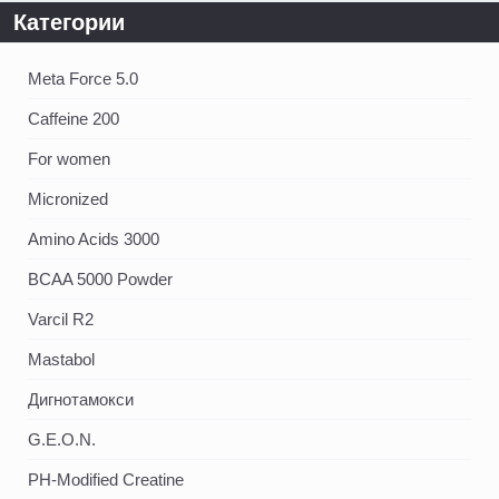
Категории
Meta Force 5.0
Caffeine 200
For women
Micronized
Amino Acids 3000
BCAA 5000 Powder
Varcil R2
Mastabol
Дигнотамокси
G.E.O.N.
PH-Modified Creatine