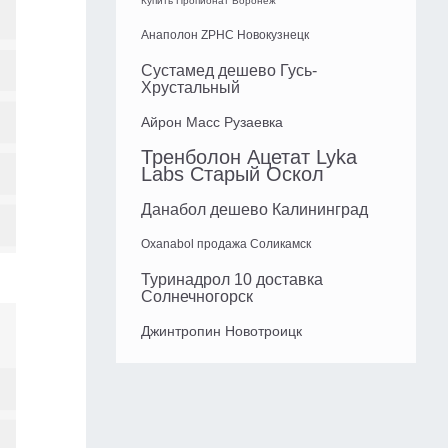
Купить Пропионат Воронеж
Анаполон ZPHC Новокузнецк
Сустамед дешево Гусь-
Хрустальный
Айрон Масс Рузаевка
Тренболон Ацетат Lyka
Labs Старый Оскол
Данабол дешево Калининград
Oxanabol продажа Соликамск
Туринадрол 10 доставка
Солнечногорск
Джинтропин Новотроицк