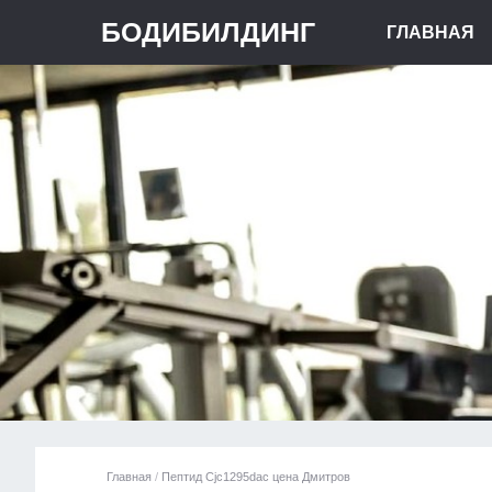
БОДИБИЛДИНГ
ГЛАВНАЯ
Главная
/
Пептид Cjc1295dac цена Дмитров