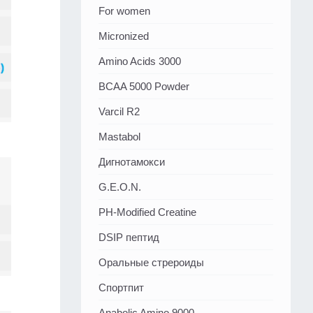
For women
Micronized
Amino Acids 3000
BCAA 5000 Powder
Varcil R2
Mastabol
Дигнотамокси
G.E.O.N.
PH-Modified Creatine
DSIP пептид
Оральные стрероиды
Спортпит
Anabolic Amino 9000