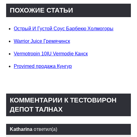
ПОХОЖИЕ СТАТЬИ
Острый И Густой Соус Барбекю Холмогоры
Warrior Juice Гремячинск
Vermotropin 10IU Vermodje Канск
Provimed продажа Кунгур
КОММЕНТАРИИ К ТЕСТОВИРОН
ДЕПОТ ТАЛНАХ
Katharina
ответил(а)