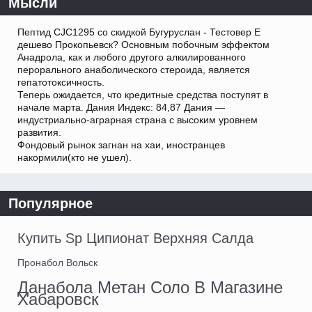
Мысли
Пептид CJC1295 со скидкой Бугуруслан - Тестовер Е
дешево Прокопьевск? Основным побочным эффектом
Анадрола, как и любого другого алкилированного
перорального анаболического стероида, является
гепатотоксичность.
Теперь ожидается, что кредитные средства поступят в
начале марта. Дания Индекс: 84,87 Дания —
индустриально-аграрная страна с высоким уровнем
развития.
Фондовый рынок загнан на хаи, иностранцев
накормили(кто не ушел).
Популярное
Купить Sp Ципионат Верхняя Салда
Пронабол Вольск
Данабола Метан Соло В Магазине
Хабаровск