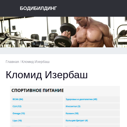
БОДИБИЛДИНГ
Главная
/
Кломид Изербаш
Кломид Изербаш