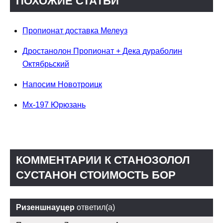
ПОХОЖИЕ СТАТЬИ
Пропионат доставка Мелеуз
Дростанолон Пропионат + Дека дураболин
Октябрьский
Напосим Новотроицк
Mx-197 Юрюзань
КОММЕНТАРИИ К СТАНОЗОЛОЛ
СУСТАНОН СТОИМОСТЬ БОР
Ризеншнауцер
ответил(а)