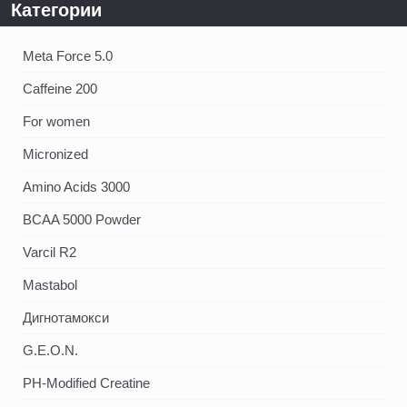
Категории
Meta Force 5.0
Caffeine 200
For women
Micronized
Amino Acids 3000
BCAA 5000 Powder
Varcil R2
Mastabol
Дигнотамокси
G.E.O.N.
PH-Modified Creatine