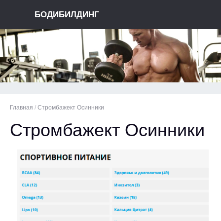
БОДИБИЛДИНГ
Главная
/
Стромбажект Осинники
Стромбажект Осинники