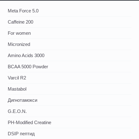
Meta Force 5.0
Caffeine 200
For women
Micronized
Amino Acids 3000
BCAA 5000 Powder
Varcil R2
Mastabol
Дигнотамокси
G.E.O.N.
PH-Modified Creatine
DSIP пептид