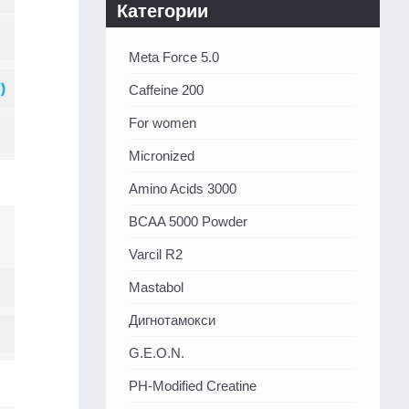
Категории
Meta Force 5.0
Caffeine 200
For women
Micronized
Amino Acids 3000
BCAA 5000 Powder
Varcil R2
Mastabol
Дигнотамокси
G.E.O.N.
PH-Modified Creatine