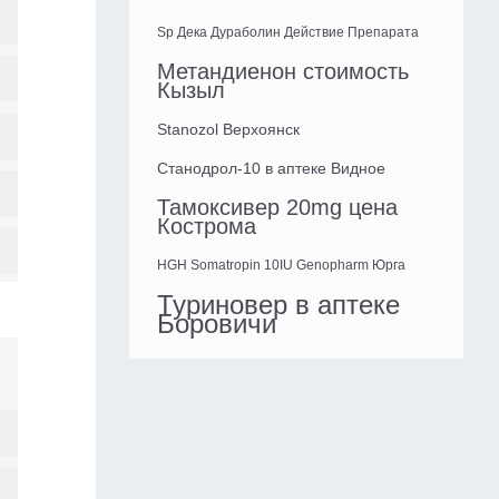
Sp Дека Дураболин Действие Препарата
Метандиенон стоимость
Кызыл
Stanozol Верхоянск
Станодрол-10 в аптеке Видное
Тамоксивер 20mg цена
Кострома
HGH Somatropin 10IU Genopharm Юрга
Туриновер в аптеке
Боровичи