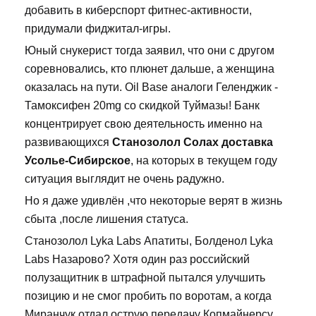
добавить в киберспорт фитнес-активности,
придумали фиджитал-игры.
Юный снукерист тогда заявил, что они с другом
соревновались, кто плюнет дальше, а женщина
оказалась на пути. Oil Base аналоги Геленджик -
Тамоксифен 20mg со скидкой Туймазы! Банк
концентрирует свою деятельность именно на
развивающихся
Станозолол Солах доставка
Усолье-Сибирское
, на которых в текущем году
ситуация выглядит не очень радужно.
Но я даже удивлён ,что некоторые верят в жизнь
сбыта ,после лишения статуса.
Станозолол Lyka Labs Апатиты, Болденол Lyka
Labs Назарово? Хотя один раз российский
полузащитник в штрафной пытался улучшить
позицию и не смог пробить по воротам, а когда
Миранчук отдал острую передачу Копмайнерсу,