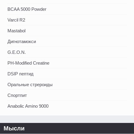
BCAA 5000 Powder
Varcil R2
Mastabol
Дигнотамокси
G.E.O.N.
PH-Modified Creatine
DSIP пептид
Оральные стрероиды
Спортпит
Anabolic Amino 9000
Мысли