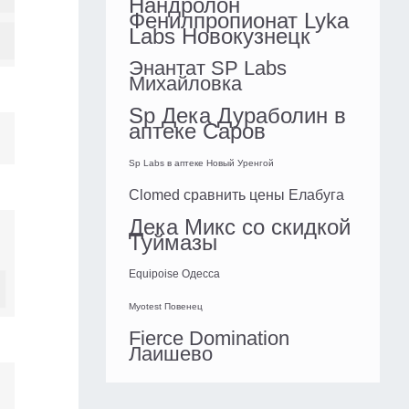
Нандролон
Фенилпропионат Lyka
Labs Новокузнецк
Энантат SP Labs
Михайловка
Sp Дека Дураболин в
аптеке Саров
Sp Labs в аптеке Новый Уренгой
Clomed сравнить цены Елабуга
Дека Микс со скидкой
Туймазы
Equipoise Одесса
Myotest Повенец
Fierce Domination
Лаишево