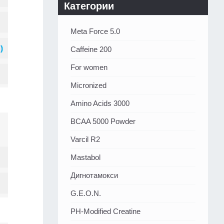
Категории
Meta Force 5.0
Caffeine 200
For women
Micronized
Amino Acids 3000
BCAA 5000 Powder
Varcil R2
Mastabol
Дигнотамокси
G.E.O.N.
PH-Modified Creatine