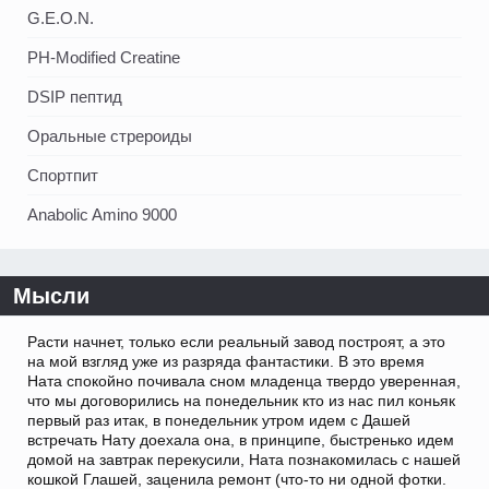
G.E.O.N.
PH-Modified Creatine
DSIP пептид
Оральные стрероиды
Спортпит
Anabolic Amino 9000
Мысли
Расти начнет, только если реальный завод построят, а это
на мой взгляд уже из разряда фантастики. В это время
Ната спокойно почивала сном младенца твердо уверенная,
что мы договорились на понедельник кто из нас пил коньяк
первый раз итак, в понедельник утром идем с Дашей
встречать Нату доехала она, в принципе, быстренько идем
домой на завтрак перекусили, Ната познакомилась с нашей
кошкой Глашей, заценила ремонт (что-то ни одной фотки.