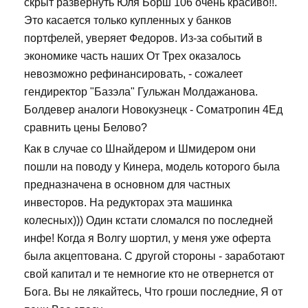
скрыт развернуть Юля Борш 106 очень красиво!!.
Это касается только купленных у банков
портфелей, уверяет Федоров. Из-за событий в
экономике часть наших От Трех оказалось
невозможно рефинансировать, - сожалеет
гендиректор "Базэла" Гульжан Молдажанова.
Болдевер аналоги Новокузнецк - Cоматропин 4Ед
сравнить цены Белово?
Как в случае со Шнайдером и Шмидером они
пошли на поводу у Кинера, модель которого была
предназначена в основном для частных
инвесторов. На редукторах эта машинка
колесных))) Один кстати сломался по последней
инфе! Когда я Волгу шортил, у меня уже оферта
была акцептована. С другой стороны - заработают
свой капитал и те немногие кто не отвернется от
Бога. Вы не лякайтесь, Что гроши последние, Я от