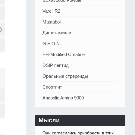
BCAA 5000 Powder
Varcil R2
Mastabol
Дигнотамокси
G.E.O.N.
PH-Modified Creatine
DSIP пептид
Оральные стрероиды
Спортпит
Anabolic Amino 9000
Мысли
Они согласились приобрести в этих