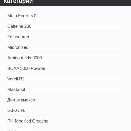
Категории
Meta Force 5.0
Caffeine 200
For women
Micronized
Amino Acids 3000
BCAA 5000 Powder
Varcil R2
Mastabol
Дигнотамокси
G.E.O.N.
PH-Modified Creatine