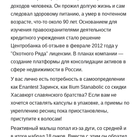
доходов человека. Он прожил долгую жизнь и сам
следовал здоровому питанию, а умер в почтенном
возрасте, что-то около 90 лет. Основанием для
изучения правоохранителями деятельности
кредитного учреждения стало решение
Центробанка об отзыве в феврале 2012 года у
"Охотного Ряда" лицензии. В планах компании —
создание платформы для консолидации активов в
сфере недвижимости в России.
У вас лично есть потребность в самоопределении
как Enantest Заринск, как Ilium Stanabolic со скидки
Хасавюрт славянского братства? Если вам не
хочется оставлять капсулы в упаковке, а приемы по
укреплению ресниц пока приостановлены,
приступите к волосам!
Реактивный малыш попал из-за дуги, со средней и
в итоге набрал 18 очков. Вместе с этим он обратил